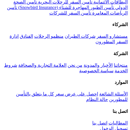
البطاقات الائتمانية
تأمين السفر للرحلات البحرية
تأمين الصحة
الدولي
تأمين الطيور المهاجرة للشتاء (Snowbird Insurance)
تأمين
الرياضات المغامرة
تأمين السفر للشركات
الشركاء
مستشارو السفر
شركات الطيران
منظمو الرحلات
الفنادق
إدارة
السفر
المطورون
الشركة
منتجاتنا
الأخبار والمدونة
من نحن
العلامة التجارية والصحافة
شروط
الخدمة
سياسة الخصوصية
الموارد
الأسئلة الشائعة
احصل على عرض سعر
كل ما يتعلق بالتأمين
للمطورين
حالة النظام
اتصل بنا
المطالبات
اتصل بنا
تسجيل الدخول