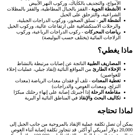
الأمواج، والتجديف بالكاياك، وركوب النهر الأبيض
الأنشطة الجوية
- القفز بالحبال المطاطية، والقفز بالمظلات
الشراعية، والتزحلق على الحبل
أنشطة البر
- تسلق الصخور، وركوب الدراجات الجبلية،
والرحلات الاستكشافية على ارتفاعات عالية، وركوب الخيل
رياضات المحركات
- ركوب الدراجات الرباعية، وركوب
الزلاجات المائية (يختلف حسب البوليصة)
ماذا يغطي؟
المصاريف الطبية
الناتجة عن إصابات مرتبطة بالنشاط
الإخلاء الطارئ
من المواقع النائية (إنقاذ جبلي، عمليات إخلاء
للغواصين)
تغطية المعدات
- تلف أو فقدان معدات الرياضة (معدات
التزلج، ومعدات الغوص، والدراجات)
مقاطعة الرحلة
إذا أجبرتك إصابة على إنهاء رحلتك مبكرًا
تكاليف البحث والإنقاذ
في المناطق النائية أو البرية
لماذا تحتاجه
يمكن أن تصل تكلفة عملية الإنقاذ بالمروحية من جانب الجبل إلى
20,000 دولار أمريكي أو أكثر. قد تتجاوز تكلفة إصابة أثناء الغوص