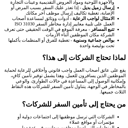
والأجهزة اللوحية ومواد العروض التقديمية وعينات التجارة
إرسال زميل بديل
- إذا تعذر عليك السفر بسبب المرض أو
الإصابة، تغطية تكاليف إرسال موظف آخر مكانك
الامتثال لواجب الرعاية
- أدوات ووثائق لمساعدة أصحاب
العمل على تلبية معايير إدارة مخاطر السفر ISO 31030
تتبع المسافر
- معرفة الموقع في الوقت الحقيقي حتى تعرف
الشركة مكان الموظفين أثناء الأزمات
بوالص جماعية وسنوية
- تغطية للفرق أو المنظمات بأكملها
تحت بوليصة واحدة
لماذا تحتاج الشركات إلى هذا؟
يقع على عاتق أصحاب العمل واجب قانوني وأخلاقي للرعاية لحماية
الموظفين الذين يسافرون للعمل. وهذا يشمل توفير تأمين كافٍ،
وإمكانية الوصول إلى المساعدة في حالات الطوارئ، والوعي
بالمخاطر في الوجهة. يتناول تأمين السفر للشركات هذه النقاط
الثلاث جميعها.
من يحتاج إلى تأمين السفر للشركات؟
الشركات التي ترسل موظفيها إلى اجتماعات دولية أو
مؤتمرات أو مواقع عملاء
المنظمات التي لديها موظفين ميدانيين في عدة دول