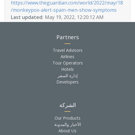
https://www.theguardian.com/world/2022/may/18
/monkeypox-alert-spain-men-show-symptoms
Last updated:
May 19, 2022, 12:20:12 AM
Partners
Travel Advisors
Airlines
Tour Operators
Hotels
إدارة السفر
Developers
الشركة
Our Products
الأخبار والمدونة
About Us