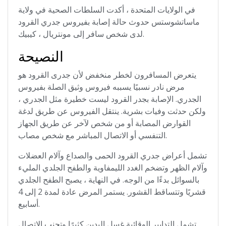
في الولايات المتحدة ، أكدت السلطات الصحية في ولاية
ماساتشوستس حدوث حالة إصابة بفيروس جدري القرود
لدى شخص سافر إلى مونتريال ، كيبيك.
النصيحة
يتعرض المسافرون لخطر منخفض لأن جدرى القرود هو
مرض نادر نسبيًا يسببه فيروس وثيق الصلة بفيروس
الجدري. الإصابة بجدر القرود ليست خطيرة مثل الجدري ،
ولكن حدثت وفيات بشرية. ينتقل الفيروس عن طريق لدغة
القوارض المصابة أو من شخص لآخر عن طريق الجهاز
التنفسي أو الاتصال المباشر مع شخص مصاب.
تشمل أعراض جدري القرود الحمى والصداع وآلام العضلات
وآلام الظهر وتضخم الغدد الليمفاوية والطفح الجلدي المليء
بالسوائل بدءًا من الوجه. في النهاية ، يصبح الطفح الجلدي
قشريًا وتتساقط القشور. يستمر المرض عادة لمدة 2 إلى 4
أسابيع.
تشمل التدابير الوقائية غسل اليدين كثيرًا وتجنب الاتصال