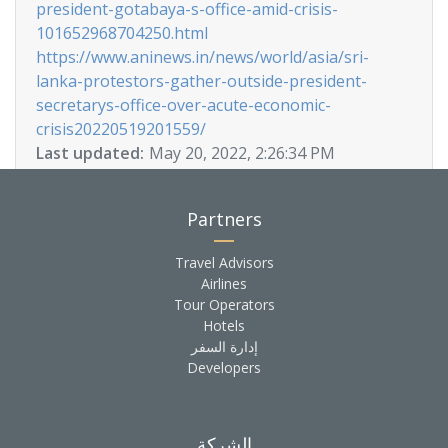
president-gotabaya-s-office-amid-crisis-
101652968704250.html
https://www.aninews.in/news/world/asia/sri-
lanka-protestors-gather-outside-president-
secretarys-office-over-acute-economic-
crisis20220519201559/
Last updated:
May 20, 2022, 2:26:34 PM
Partners
Travel Advisors
Airlines
Tour Operators
Hotels
إدارة السفر
Developers
الشركة