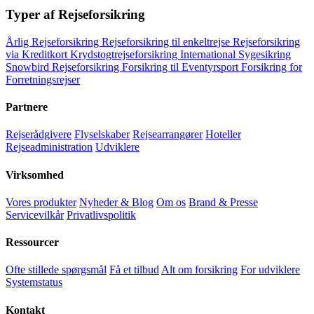
Typer af Rejseforsikring
Årlig Rejseforsikring
Rejseforsikring til enkeltrejse
Rejseforsikring
via Kreditkort
Krydstogtrejseforsikring
International Sygesikring
Snowbird Rejseforsikring
Forsikring til Eventyrsport
Forsikring for
Forretningsrejser
Partnere
Rejserådgivere
Flyselskaber
Rejsearrangører
Hoteller
Rejseadministration
Udviklere
Virksomhed
Vores produkter
Nyheder & Blog
Om os
Brand & Presse
Servicevilkår
Privatlivspolitik
Ressourcer
Ofte stillede spørgsmål
Få et tilbud
Alt om forsikring
For udviklere
Systemstatus
Kontakt