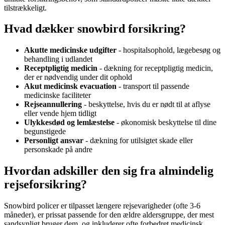
tilstrækkeligt.
Hvad dækker snowbird forsikring?
Akutte medicinske udgifter
- hospitalsophold, lægebesøg og
behandling i udlandet
Receptpligtig medicin
- dækning for receptpligtig medicin,
der er nødvendig under dit ophold
Akut medicinsk evacuation
- transport til passende
medicinske faciliteter
Rejseannullering
- beskyttelse, hvis du er nødt til at aflyse
eller vende hjem tidligt
Ulykkesdød og lemlæstelse
- økonomisk beskyttelse til dine
begunstigede
Personligt ansvar
- dækning for utilsigtet skade eller
personskade på andre
Hvordan adskiller den sig fra almindelig
rejseforsikring?
Snowbird policer er tilpasset længere rejsevarigheder (ofte 3-6
måneder), er prissat passende for den ældre aldersgruppe, der mest
sandsynligt bruger dem, og inkluderer ofte forbedret medicinsk