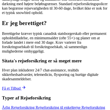
dækning med højere beløbsgrænser. Standard rejseforsikringspolicer
kan begrænse rejsevarigheden til 30-60 dage, hvilket ikke er nok for
et typisk snowbird ophold.
Er jeg berettiget?
Berettigelse kræver typisk canadisk statsborgerskab eller permanent
opholdstilladelse, en minimumsalder (ofte 55+) og planer om at
forlade landet i mere end 30 dage. Krav varierer fra
forsikringsselskab til forsikringsselskab, så sammenlign
mulighederne omhyggeligt.
Sitata's rejseforsikring er så meget mere
Hver plan inkluderer 24/7 chat-assistance, realtids
sikkerhedsadvarsler, telemedicin, flysporing og hurtige digitale
skadesanmeldelser.
Få et Tilbud
Typer af Rejseforsikring
Årlig Rejseforsikring
Rejseforsikring til enkeltrejse
Rejseforsikring