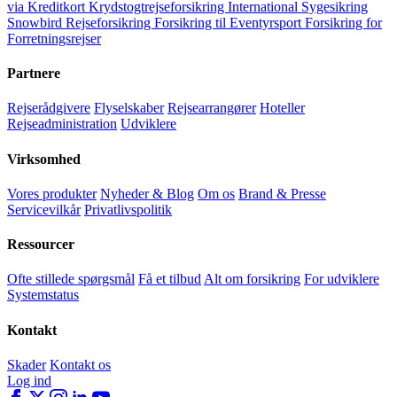
via Kreditkort
Krydstogtrejseforsikring
International Sygesikring
Snowbird Rejseforsikring
Forsikring til Eventyrsport
Forsikring for
Forretningsrejser
Partnere
Rejserådgivere
Flyselskaber
Rejsearrangører
Hoteller
Rejseadministration
Udviklere
Virksomhed
Vores produkter
Nyheder & Blog
Om os
Brand & Presse
Servicevilkår
Privatlivspolitik
Ressourcer
Ofte stillede spørgsmål
Få et tilbud
Alt om forsikring
For udviklere
Systemstatus
Kontakt
Skader
Kontakt os
Log ind