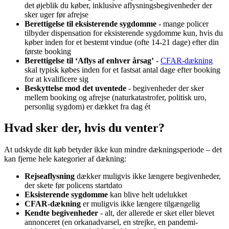
det øjeblik du køber, inklusive aflysningsbegivenheder der
sker uger før afrejse
Berettigelse til eksisterende sygdomme
- mange policer
tilbyder dispensation for eksisterende sygdomme kun, hvis du
køber inden for et bestemt vindue (ofte 14-21 dage) efter din
første booking
Berettigelse til ‘Aflys af enhver årsag’
-
CFAR-dækning
skal typisk købes inden for et fastsat antal dage efter booking
for at kvalificere sig
Beskyttelse mod det uventede
- begivenheder der sker
mellem booking og afrejse (naturkatastrofer, politisk uro,
personlig sygdom) er dækket fra dag ét
Hvad sker der, hvis du venter?
At udskyde dit køb betyder ikke kun mindre dækningsperiode – det
kan fjerne hele kategorier af dækning:
Rejseaflysning
dækker muligvis ikke længere begivenheder,
der skete før policens startdato
Eksisterende sygdomme
kan blive helt udelukket
CFAR-dækning
er muligvis ikke længere tilgængelig
Kendte begivenheder
- alt, der allerede er sket eller blevet
annonceret (en orkanadvarsel, en strejke, en pandemi-