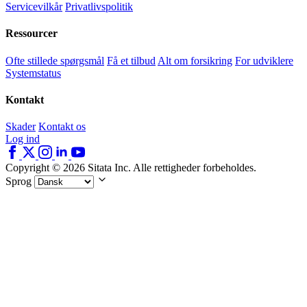
Servicevilkår
Privatlivspolitik
Ressourcer
Ofte stillede spørgsmål
Få et tilbud
Alt om forsikring
For udviklere
Systemstatus
Kontakt
Skader
Kontakt os
Log ind
Copyright © 2026 Sitata Inc. Alle rettigheder forbeholdes.
Sprog