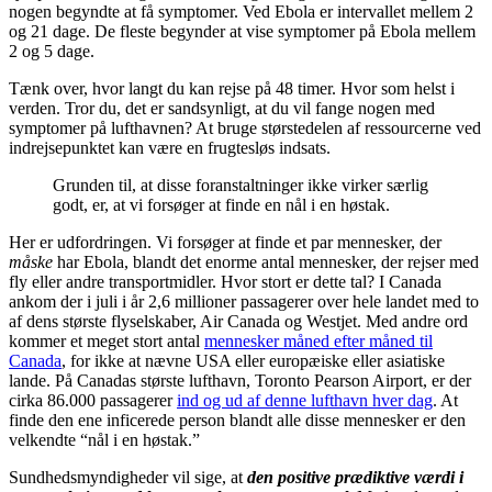
nogen begyndte at få symptomer. Ved Ebola er intervallet mellem 2
og 21 dage. De fleste begynder at vise symptomer på Ebola mellem
2 og 5 dage.
Tænk over, hvor langt du kan rejse på 48 timer. Hvor som helst i
verden. Tror du, det er sandsynligt, at du vil fange nogen med
symptomer på lufthavnen? At bruge størstedelen af ressourcerne ved
indrejsepunktet kan være en frugtesløs indsats.
Grunden til, at disse foranstaltninger ikke virker særlig
godt, er, at vi forsøger at finde en nål i en høstak.
Her er udfordringen. Vi forsøger at finde et par mennesker, der
måske
har Ebola, blandt det enorme antal mennesker, der rejser med
fly eller andre transportmidler. Hvor stort er dette tal? I Canada
ankom der i juli i år 2,6 millioner passagerer over hele landet med to
af dens største flyselskaber, Air Canada og Westjet. Med andre ord
kommer et meget stort antal
mennesker måned efter måned til
Canada
, for ikke at nævne USA eller europæiske eller asiatiske
lande. På Canadas største lufthavn, Toronto Pearson Airport, er der
cirka 86.000 passagerer
ind og ud af denne lufthavn hver dag
. At
finde den ene inficerede person blandt alle disse mennesker er den
velkendte “nål i en høstak.”
Sundhedsmyndigheder vil sige, at
den positive prædiktive værdi i