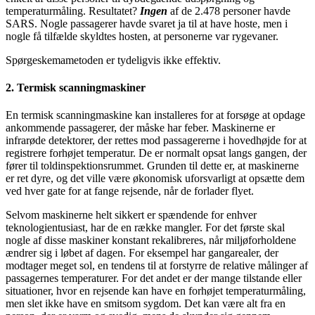
temperaturmåling. Resultatet?
Ingen
af de 2.478 personer havde
SARS. Nogle passagerer havde svaret ja til at have hoste, men i
nogle få tilfælde skyldtes hosten, at personerne var rygevaner.
Spørgeskemametoden er tydeligvis ikke effektiv.
2. Termisk scanningmaskiner
En termisk scanningmaskine kan installeres for at forsøge at opdage
ankommende passagerer, der måske har feber. Maskinerne er
infrarøde detektorer, der rettes mod passagererne i hovedhøjde for at
registrere forhøjet temperatur. De er normalt opsat langs gangen, der
fører til toldinspektionsrummet. Grunden til dette er, at maskinerne
er ret dyre, og det ville være økonomisk uforsvarligt at opsætte dem
ved hver gate for at fange rejsende, når de forlader flyet.
Selvom maskinerne helt sikkert er spændende for enhver
teknologientusiast, har de en række mangler. For det første skal
nogle af disse maskiner konstant rekalibreres, når miljøforholdene
ændrer sig i løbet af dagen. For eksempel har gangarealer, der
modtager meget sol, en tendens til at forstyrre de relative målinger af
passagernes temperaturer. For det andet er der mange tilstande eller
situationer, hvor en rejsende kan have en forhøjet temperaturmåling,
men slet ikke have en smitsom sygdom. Det kan være alt fra en