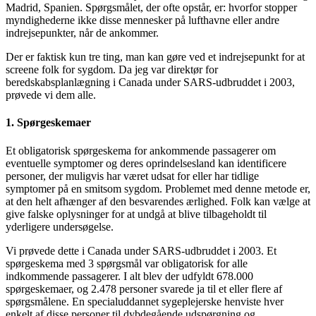
Madrid, Spanien. Spørgsmålet, der ofte opstår, er: hvorfor stopper
myndighederne ikke disse mennesker på lufthavne eller andre
indrejsepunkter, når de ankommer.
Der er faktisk kun tre ting, man kan gøre ved et indrejsepunkt for at
screene folk for sygdom. Da jeg var direktør for
beredskabsplanlægning i Canada under SARS-udbruddet i 2003,
prøvede vi dem alle.
1. Spørgeskemaer
Et obligatorisk spørgeskema for ankommende passagerer om
eventuelle symptomer og deres oprindelsesland kan identificere
personer, der muligvis har været udsat for eller har tidlige
symptomer på en smitsom sygdom. Problemet med denne metode er,
at den helt afhænger af den besvarendes ærlighed. Folk kan vælge at
give falske oplysninger for at undgå at blive tilbageholdt til
yderligere undersøgelse.
Vi prøvede dette i Canada under SARS-udbruddet i 2003. Et
spørgeskema med 3 spørgsmål var obligatorisk for alle
indkommende passagerer. I alt blev der udfyldt 678.000
spørgeskemaer, og 2.478 personer svarede ja til et eller flere af
spørgsmålene. En specialuddannet sygeplejerske henviste hver
enkelt af disse personer til dybdegående udspørgning og