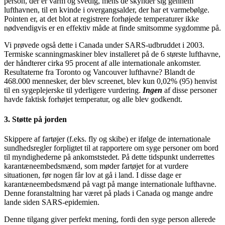
person, der er varm og svedig, mens de skynder sig gennem
lufthavnen, til en kvinde i overgangsalder, der har et varmebølge.
Pointen er, at det blot at registrere forhøjede temperaturer ikke
nødvendigvis er en effektiv måde at finde smitsomme sygdomme på.
Vi prøvede også dette i Canada under SARS-udbruddet i 2003.
Termiske scanningmaskiner blev installeret på de 6 største lufthavne,
der håndterer cirka 95 procent af alle internationale ankomster.
Resultaterne fra Toronto og Vancouver lufthavne? Blandt de
468.000 mennesker, der blev screenet, blev kun 0,02% (95) henvist
til en sygeplejerske til yderligere vurdering.
Ingen
af disse personer
havde faktisk forhøjet temperatur, og alle blev godkendt.
3. Støtte på jorden
Skippere af fartøjer (f.eks. fly og skibe) er ifølge de internationale
sundhedsregler forpligtet til at rapportere om syge personer om bord
til myndighederne på ankomststedet. På dette tidspunkt underrettes
karantæneembedsmænd, som møder fartøjet for at vurdere
situationen, før nogen får lov at gå i land. I disse dage er
karantæneembedsmænd på vagt på mange internationale lufthavne.
Denne foranstaltning har været på plads i Canada og mange andre
lande siden SARS-epidemien.
Denne tilgang giver perfekt mening, fordi den syge person allerede