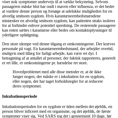
viser nok symptomer undervejs til at vække bekymring. Selvom
passageren måske blot har ondt i maven eller influenza, er det bedre
at vurdere denne person og forsøge at udelukke muligheden for en
alvorlig smitsom sygdom. Hvis karantæneembedsmændene
mistænker en alvorlig smitsom sygdom, kan patienten straks isoleres
for at forhindre enhver potentiel spredning. De resterende passagerer
kan enten sættes i karantæne eller bedes om kontaktoplysninger til
yderligere opfølgning.
Den store ulempe ved denne tilgang er omkostningerne. Der kræves
personale på vagt. En karantæneembedsmand, der arbejder overtid,
muligvis med tillæg for farligt arbejde, kan være ret dyr. I
betragtning af at antallet af personer, der faktisk rapporteres, generelt
er ret lille, er omkostningerne pr. hændelse ret store.
Hovedproblemet med alle disse metoder er, at de ikke
fanger nogen, der måske er i inkubation for en sygdom,
eller nogen, der har taget forholdsregler for at reducere
deres symptomer.
Inkubationsperiode
Inkubationsperioden for en sygdom er tiden mellem det øjeblik, en
person bliver inficeret med en organisme, og det øjeblik, de første
symptomer viser sig. Ved SARS tog det i gennemsnit 10 dage, før