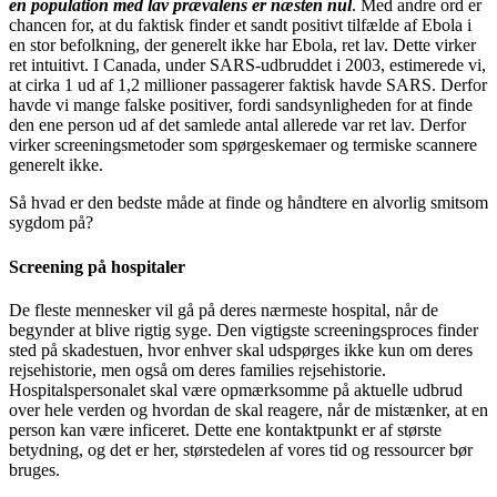
en population med lav prævalens er næsten nul
. Med andre ord er
chancen for, at du faktisk finder et sandt positivt tilfælde af Ebola i
en stor befolkning, der generelt ikke har Ebola, ret lav. Dette virker
ret intuitivt. I Canada, under SARS-udbruddet i 2003, estimerede vi,
at cirka 1 ud af 1,2 millioner passagerer faktisk havde SARS. Derfor
havde vi mange falske positiver, fordi sandsynligheden for at finde
den ene person ud af det samlede antal allerede var ret lav. Derfor
virker screeningsmetoder som spørgeskemaer og termiske scannere
generelt ikke.
Så hvad er den bedste måde at finde og håndtere en alvorlig smitsom
sygdom på?
Screening på hospitaler
De fleste mennesker vil gå på deres nærmeste hospital, når de
begynder at blive rigtig syge. Den vigtigste screeningsproces finder
sted på skadestuen, hvor enhver skal udspørges ikke kun om deres
rejsehistorie, men også om deres families rejsehistorie.
Hospitalspersonalet skal være opmærksomme på aktuelle udbrud
over hele verden og hvordan de skal reagere, når de mistænker, at en
person kan være inficeret. Dette ene kontaktpunkt er af største
betydning, og det er her, størstedelen af vores tid og ressourcer bør
bruges.