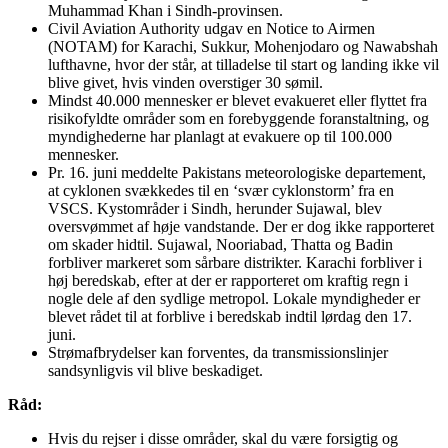
Muhammad Khan i Sindh-provinsen.
Civil Aviation Authority udgav en Notice to Airmen
(NOTAM) for Karachi, Sukkur, Mohenjodaro og Nawabshah
lufthavne, hvor der står, at tilladelse til start og landing ikke vil
blive givet, hvis vinden overstiger 30 sømil.
Mindst 40.000 mennesker er blevet evakueret eller flyttet fra
risikofyldte områder som en forebyggende foranstaltning, og
myndighederne har planlagt at evakuere op til 100.000
mennesker.
Pr. 16. juni meddelte Pakistans meteorologiske departement,
at cyklonen svækkedes til en ‘svær cyklonstorm’ fra en
VSCS. Kystområder i Sindh, herunder Sujawal, blev
oversvømmet af høje vandstande. Der er dog ikke rapporteret
om skader hidtil. Sujawal, Nooriabad, Thatta og Badin
forbliver markeret som sårbare distrikter. Karachi forbliver i
høj beredskab, efter at der er rapporteret om kraftig regn i
nogle dele af den sydlige metropol. Lokale myndigheder er
blevet rådet til at forblive i beredskab indtil lørdag den 17.
juni.
Strømafbrydelser kan forventes, da transmissionslinjer
sandsynligvis vil blive beskadiget.
Råd:
Hvis du rejser i disse områder, skal du være forsigtig og