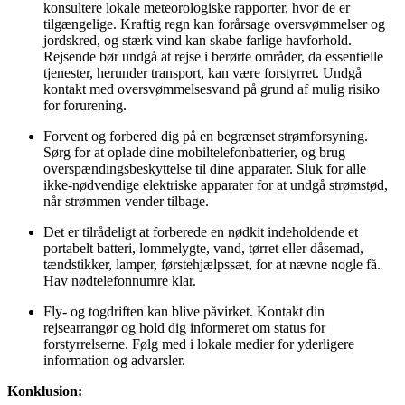
konsultere lokale meteorologiske rapporter, hvor de er
tilgængelige. Kraftig regn kan forårsage oversvømmelser og
jordskred, og stærk vind kan skabe farlige havforhold.
Rejsende bør undgå at rejse i berørte områder, da essentielle
tjenester, herunder transport, kan være forstyrret. Undgå
kontakt med oversvømmelsesvand på grund af mulig risiko
for forurening.
Forvent og forbered dig på en begrænset strømforsyning.
Sørg for at oplade dine mobiltelefonbatterier, og brug
overspændingsbeskyttelse til dine apparater. Sluk for alle
ikke-nødvendige elektriske apparater for at undgå strømstød,
når strømmen vender tilbage.
Det er tilrådeligt at forberede en nødkit indeholdende et
portabelt batteri, lommelygte, vand, tørret eller dåsemad,
tændstikker, lamper, førstehjælpssæt, for at nævne nogle få.
Hav nødtelefonnumre klar.
Fly- og togdriften kan blive påvirket. Kontakt din
rejsearrangør og hold dig informeret om status for
forstyrrelserne. Følg med i lokale medier for yderligere
information og advarsler.
Konklusion: