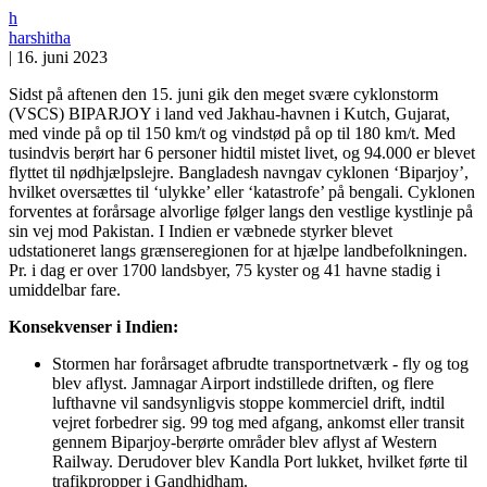
h
harshitha
|
16. juni 2023
Sidst på aftenen den 15. juni gik den meget svære cyklonstorm
(VSCS) BIPARJOY i land ved Jakhau-havnen i Kutch, Gujarat,
med vinde på op til 150 km/t og vindstød på op til 180 km/t. Med
tusindvis berørt har 6 personer hidtil mistet livet, og 94.000 er blevet
flyttet til nødhjælpslejre. Bangladesh navngav cyklonen ‘Biparjoy’,
hvilket oversættes til ‘ulykke’ eller ‘katastrofe’ på bengali. Cyklonen
forventes at forårsage alvorlige følger langs den vestlige kystlinje på
sin vej mod Pakistan. I Indien er væbnede styrker blevet
udstationeret langs grænseregionen for at hjælpe landbefolkningen.
Pr. i dag er over 1700 landsbyer, 75 kyster og 41 havne stadig i
umiddelbar fare.
Konsekvenser i Indien:
Stormen har forårsaget afbrudte transportnetværk - fly og tog
blev aflyst. Jamnagar Airport indstillede driften, og flere
lufthavne vil sandsynligvis stoppe kommerciel drift, indtil
vejret forbedrer sig. 99 tog med afgang, ankomst eller transit
gennem Biparjoy-berørte områder blev aflyst af Western
Railway. Derudover blev Kandla Port lukket, hvilket førte til
trafikpropper i Gandhidham.