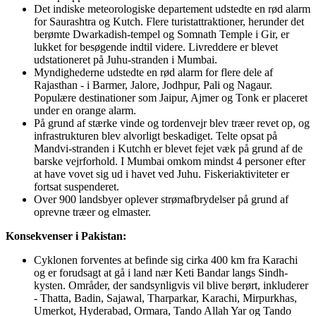
Det indiske meteorologiske departement udstedte en rød alarm
for Saurashtra og Kutch. Flere turistattraktioner, herunder det
berømte Dwarkadish-tempel og Somnath Temple i Gir, er
lukket for besøgende indtil videre. Livreddere er blevet
udstationeret på Juhu-stranden i Mumbai.
Myndighederne udstedte en rød alarm for flere dele af
Rajasthan - i Barmer, Jalore, Jodhpur, Pali og Nagaur.
Populære destinationer som Jaipur, Ajmer og Tonk er placeret
under en orange alarm.
På grund af stærke vinde og tordenvejr blev træer revet op, og
infrastrukturen blev alvorligt beskadiget. Telte opsat på
Mandvi-stranden i Kutchh er blevet fejet væk på grund af de
barske vejrforhold. I Mumbai omkom mindst 4 personer efter
at have vovet sig ud i havet ved Juhu. Fiskeriaktiviteter er
fortsat suspenderet.
Over 900 landsbyer oplever strømafbrydelser på grund af
oprevne træer og elmaster.
Konsekvenser i Pakistan:
Cyklonen forventes at befinde sig cirka 400 km fra Karachi
og er forudsagt at gå i land nær Keti Bandar langs Sindh-
kysten. Områder, der sandsynligvis vil blive berørt, inkluderer
- Thatta, Badin, Sajawal, Tharparkar, Karachi, Mirpurkhas,
Umerkot, Hyderabad, Ormara, Tando Allah Yar og Tando