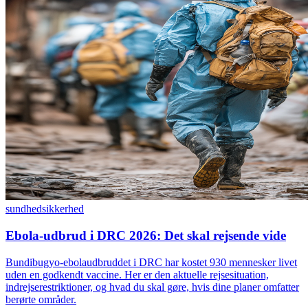
sundhed
sikkerhed
Ebola-udbrud i DRC 2026: Det skal rejsende vide
Bundibugyo-ebolaudbruddet i DRC har kostet 930 mennesker livet
uden en godkendt vaccine. Her er den aktuelle rejsesituation,
indrejserestriktioner, og hvad du skal gøre, hvis dine planer omfatter
berørte områder.