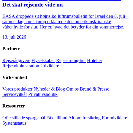
Det skal rejsende vide nu
EASA droppede sit højrisiko-luftrumsbulletin for Israel den 8. juli –
samme dag som Trump erklærede den amerikansk-iranske
våbenhvile for slut. Her er, hvad det betyder for din sommerrejse.
13. juli 2026
Partnere
Rejserådgivere
Flyselskaber
Rejsearrangører
Hoteller
Rejseadministration
Udviklere
Virksomhed
Vores produkter
Nyheder & Blog
Om os
Brand & Presse
Servicevilkår
Privatlivspolitik
Ressourcer
Ofte stillede spørgsmål
Få et tilbud
Alt om forsikring
For udviklere
Systemstatus