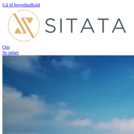
Gå til hovedindhold
Om
Se priser