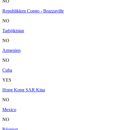
NO
Republikken Congo - Brazzaville
NO
Tadsjikistan
NO
Armenien
NO
Cuba
YES
Hong Kong SAR Kina
NO
Mexico
NO
Réunion