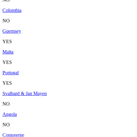
Colombia
NO
Guernsey
YES
Malta
YES
Portugal
YES
Svalbard & Jan Mayen
NO
Angola
NO
Comorerne