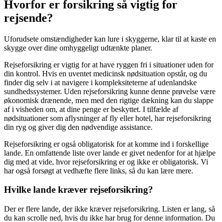
Hvorfor er forsikring så vigtig for
rejsende?
Uforudsete omstændigheder kan lure i skyggerne, klar til at kaste en
skygge over dine omhyggeligt udtænkte planer.
Rejseforsikring er vigtig for at have ryggen fri i situationer uden for
din kontrol. Hvis en uventet medicinsk nødsituation opstår, og du
finder dig selv i at navigere i kompleksiteterne af udenlandske
sundhedssystemer. Uden rejseforsikring kunne denne prøvelse være
økonomisk drænende, men med den rigtige dækning kan du slappe
af i visheden om, at dine penge er beskyttet. I tilfælde af
nødsituationer som aflysninger af fly eller hotel, har rejseforsikring
din ryg og giver dig den nødvendige assistance.
Rejseforsikring er også obligatorisk for at komme ind i forskellige
lande. En omfattende liste over lande er givet nedenfor for at hjælpe
dig med at vide, hvor rejseforsikring er og ikke er obligatorisk. Vi
har også forsøgt at vedhæfte flere links, så du kan lære mere.
Hvilke lande kræver rejseforsikring?
Der er flere lande, der ikke kræver rejseforsikring. Listen er lang, så
du kan scrolle ned, hvis du ikke har brug for denne information. Du