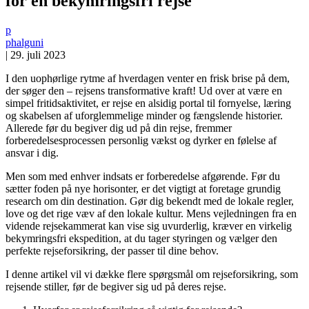
for en bekymringsfri rejse
p
phalguni
|
29. juli 2023
I den uophørlige rytme af hverdagen venter en frisk brise på dem,
der søger den – rejsens transformative kraft! Ud over at være en
simpel fritidsaktivitet, er rejse en alsidig portal til fornyelse, læring
og skabelsen af uforglemmelige minder og fængslende historier.
Allerede før du begiver dig ud på din rejse, fremmer
forberedelsesprocessen personlig vækst og dyrker en følelse af
ansvar i dig.
Men som med enhver indsats er forberedelse afgørende. Før du
sætter foden på nye horisonter, er det vigtigt at foretage grundig
research om din destination. Gør dig bekendt med de lokale regler,
love og det rige væv af den lokale kultur. Mens vejledningen fra en
vidende rejsekammerat kan vise sig uvurderlig, kræver en virkelig
bekymringsfri ekspedition, at du tager styringen og vælger den
perfekte rejseforsikring, der passer til dine behov.
I denne artikel vil vi dække flere spørgsmål om rejseforsikring, som
rejsende stiller, før de begiver sig ud på deres rejse.