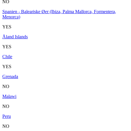
NO
Spanien - Baleariske Øer (Ibiza, Palma Mallorca, Formentera,
Menorca)
YES
Åland Islands
YES
Chile
YES
Grenada
NO
Malawi
NO
Peru
NO