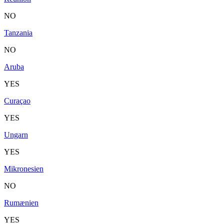
NO
Tanzania
NO
Aruba
YES
Curaçao
YES
Ungarn
YES
Mikronesien
NO
Rumænien
YES