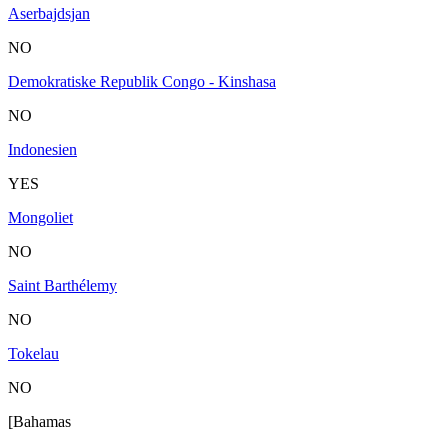
Aserbajdsjan
NO
Demokratiske Republik Congo - Kinshasa
NO
Indonesien
YES
Mongoliet
NO
Saint Barthélemy
NO
Tokelau
NO
[Bahamas