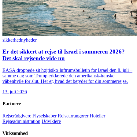
sikkerhed
nyheder
Er det sikkert at rejse til Israel i sommeren 2026?
Det skal rejsende vide nu
EASA droppede sit højrisiko-luftrumsbulletin for Israel den 8. juli –
samme dag som Trump erklærede den amerikansk-iranske
våbenhvile for slut. Her er, hvad det betyder for din sommerrejse.
13. juli 2026
Partnere
Rejserådgivere
Flyselskaber
Rejsearrangører
Hoteller
Rejseadministration
Udviklere
Virksomhed