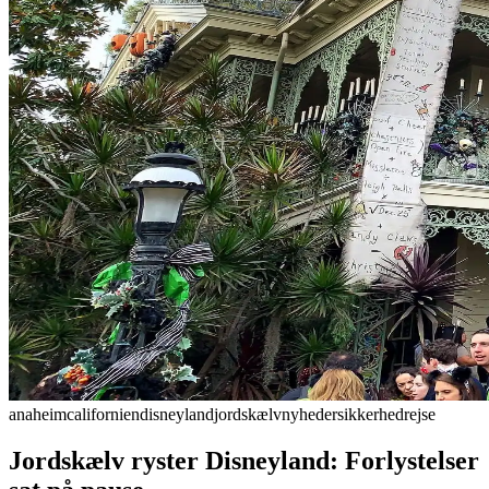
anaheim
californien
disneyland
jordskælv
nyheder
sikkerhed
rejse
Jordskælv ryster Disneyland: Forlystelser