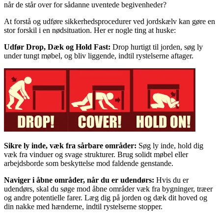
når de står over for sådanne uventede begivenheder?
At forstå og udføre sikkerhedsprocedurer ved jordskælv kan gøre en
stor forskil i en nødsituation. Her er nogle ting at huske:
Udfør Drop, Dæk og Hold Fast:
Drop hurtigt til jorden, søg ly
under tungt møbel, og bliv liggende, indtil rystelserne aftager.
Sikre ly inde, væk fra sårbare områder:
Søg ly inde, hold dig
væk fra vinduer og svage strukturer. Brug solidt møbel eller
arbejdsborde som beskyttelse mod faldende genstande.
Naviger i åbne områder, når du er udendørs:
Hvis du er
udendørs, skal du søge mod åbne områder væk fra bygninger, træer
og andre potentielle farer. Læg dig på jorden og dæk dit hoved og
din nakke med hænderne, indtil rystelserne stopper.