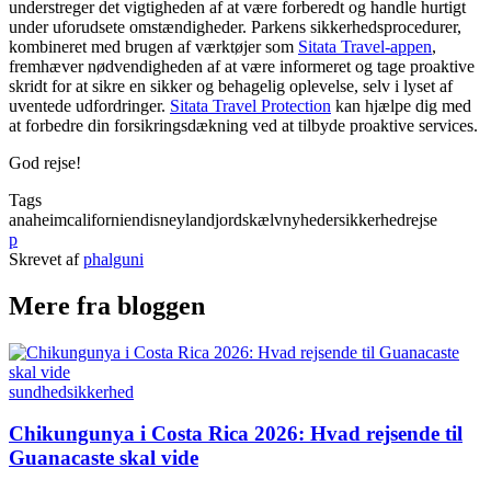
understreger det vigtigheden af at være forberedt og handle hurtigt
under uforudsete omstændigheder. Parkens sikkerhedsprocedurer,
kombineret med brugen af værktøjer som
Sitata Travel-appen
,
fremhæver nødvendigheden af at være informeret og tage proaktive
skridt for at sikre en sikker og behagelig oplevelse, selv i lyset af
uventede udfordringer.
Sitata Travel Protection
kan hjælpe dig med
at forbedre din forsikringsdækning ved at tilbyde proaktive services.
God rejse!
Tags
anaheim
californien
disneyland
jordskælv
nyheder
sikkerhed
rejse
p
Skrevet af
phalguni
Mere fra bloggen
sundhed
sikkerhed
Chikungunya i Costa Rica 2026: Hvad rejsende til
Guanacaste skal vide