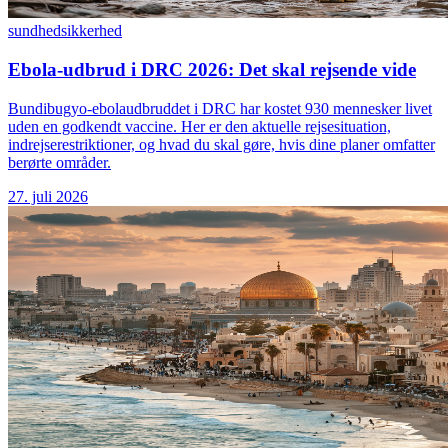
sundhed
sikkerhed
Ebola-udbrud i DRC 2026: Det skal rejsende vide
Bundibugyo-ebolaudbruddet i DRC har kostet 930 mennesker livet
uden en godkendt vaccine. Her er den aktuelle rejsesituation,
indrejserestriktioner, og hvad du skal gøre, hvis dine planer omfatter
berørte områder.
27. juli 2026