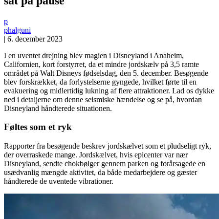
sat på pause
p
phalguni
|
6. december 2023
I en uventet drejning blev magien i Disneyland i Anaheim,
Californien, kort forstyrret, da et mindre jordskælv på 3,5 ramte
området på Walt Disneys fødselsdag, den 5. december. Besøgende
blev forskrækket, da forlystelserne gyngede, hvilket førte til en
evakuering og midlertidig lukning af flere attraktioner. Lad os dykke
ned i detaljerne om denne seismiske hændelse og se på, hvordan
Disneyland håndterede situationen.
Føltes som et ryk
Rapporter fra besøgende beskrev jordskælvet som et pludseligt ryk,
der overraskede mange. Jordskælvet, hvis epicenter var nær
Disneyland, sendte chokbølger gennem parken og forårsagede en
usædvanlig mængde aktivitet, da både medarbejdere og gæster
håndterede de uventede vibrationer.