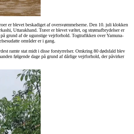
 broer er blevet beskadiget af oversvømmelserne. Den 10. juli klokken
rkashi, Uttarakhand. Træer er blevet væltet, og strømafbrydelser er
lyst på grund af de ugunstige vejrforhold. Togtrafikken over Yamuna-
lsesudatte områder er i gang.
rdest ramte stat midt i disse forstyrrelser. Omkring 80 dødsfald blev
 hinanden følgende dage på grund af dårlige vejrforhold, der påvirker