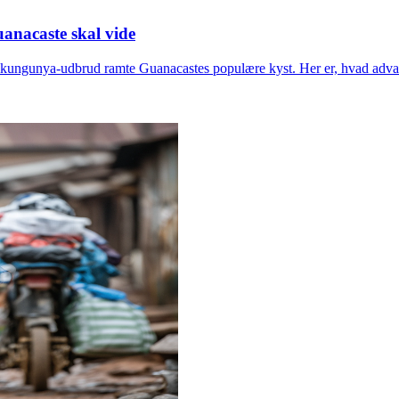
anacaste skal vide
ikungunya-udbrud ramte Guanacastes populære kyst. Her er, hvad advars