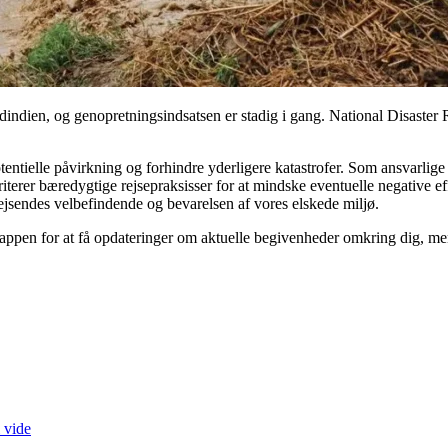
ordindien, og genopretningsindsatsen er stadig i gang. National Disaste
tentielle påvirkning og forhindre yderligere katastrofer. Som ansvarlige
ioriterer bæredygtige rejsepraksisser for at mindske eventuelle negative
rejsendes velbefindende og bevarelsen af vores elskede miljø.
appen for at få opdateringer om aktuelle begivenheder omkring dig, men