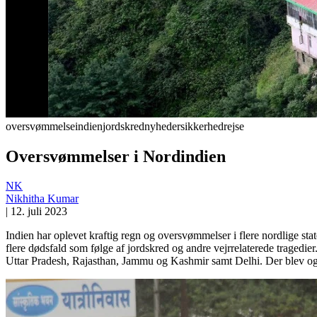
oversvømmelse
indien
jordskred
nyheder
sikkerhed
rejse
Oversvømmelser i Nordindien
NK
Nikhitha Kumar
|
12. juli 2023
Indien har oplevet kraftig regn og oversvømmelser i flere nordlige state
flere dødsfald som følge af jordskred og andre vejrrelaterede tragedi
Uttar Pradesh, Rajasthan, Jammu og Kashmir samt Delhi. Der blev og