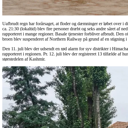
Uafbrudt regn har forårsaget, at floder og dæmninger er løbet over i d
ca. 21:30 (lokaltid) blev fire personer dræbt og seks andre såret af n
rapporteret i mange regioner. Basale tjenester forbliver afbrudt. Den o
broen blev suspenderet af Northern Railway på grund af en stigning 
Den 11. juli blev der udsendt en rød alarm for syv distrikter i Himacha
rapporteret i regionen. Pr. 12. juli blev der registreret 13 tilfælde af
størstedelen af Kashmir.