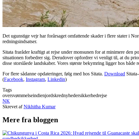
Det ugunstige vejr har forårsaget omfattende skader i flere stater i N
redningsindsatser.
Sitata fraråder kraftigt at rejse under monsunen for at minimere den po
situationen forbedrer sig. Derudover opfordrer vi venligt til, at du pr
disse storslåede landskaber. Vores største bekymring ligger hos både 
For flere sådanne opdateringer, følg med hos Sitata.
Download
Sitata-
(
Facebook
,
Instagram
,
Linkedin
)
Tags
oversvømmelse
indien
jordskred
nyheder
sikkerhed
rejse
NK
Skrevet af
Nikhitha Kumar
Mere fra bloggen
sundhed
sikkerhed