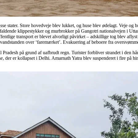
isse stater. Store hovedveje blev lukket, og huse blev ødelagt. Veje og
edfaldende klippestykker og murbrokker på Gangotri nationalvejen i Utta
ffentlige transport er blevet alvorligt påvirket – adskillige tog blev af
i vandstanden over ‘faremærket’. Evakuering af beboere fra oversvømme
l Pradesh på grund af uafbrudt regn. Turister forbliver strandet i den hå
 huse, der er kollapset i Delhi. Amarnath Yatra blev suspenderet i fire på