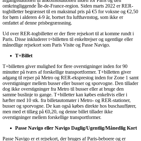
afgangsstationen til ankomststationen inden for Paris og den
omkringliggende Île-de-France-region. Siden marts 2022 er RER-
togbilletter begrænset til en maksimal pris på €5 for voksne og €2,50
for børn i alderen 4-9 år, bortset fra lufthavnstog, som ikke er
omfattet af denne prisbegrænsning.
Ud over RER-togbilletter er der flere rejsekort til at komme rundt i
Paris. Disse inkluderer t+billetten til enkeltrejser og ugentlige eller
månedlige rejsekort som Paris Visite og Passe Navigo.
T+Billet
T+billetten giver mulighed for flere overstigninger inden for 90
minutter på tværs af forskellige transportformer. T+billetten giver
adgang til rejser på Metro og RER-eksprestog inden for Zone 1 samt
overstigninger mellem busser eller busser og sporvogne. Den tillader
dog ikke overstigninger fra Metro til busser eller at bruge den
samme buslinje to gange. T+billetter kan købes enkeltvis eller i
hæfter med 10 stk. fra billetautomater i Metro- og RER-stationer,
busser og sporvogne. De kan også købes direkte hos buschauffører,
men med et tillæg på €0,20, og denne billet tillader ikke
overstigninger mellem forskellige transportformer.
Passe Navigo eller Navigo Daglig/Ugentlig/Månedlig Kort
Passe Navigo er et rejsekort, der bruges af Paris-beboere og er