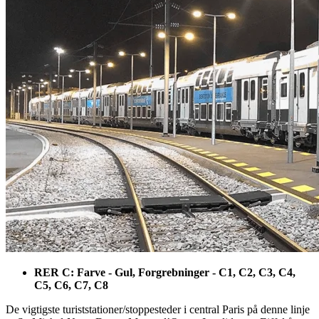
RER C: Farve - Gul, Forgrebninger - C1, C2, C3, C4,
C5, C6, C7, C8
De vigtigste turiststationer/stoppesteder i central Paris på denne linje