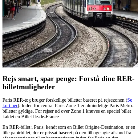
Rejs smart, spar penge: Forstå dine RER-
billetmuligheder
Paris RER-tog bruger forskellige billetter baseret på rejsezonen (
Se
kort her
). Inden for central Paris Zone 1 er almindelige Paris Metro-
billetter gyldige. For rejser ud over Zone 1 kræves en speciel billet
kaldet en Billet Ile-de-France.
En RER-billet i Paris, kendt som en Billet Origine-Destination, er en
lille papirbillet, der er prissat baseret på den tilbagelagte afstand fra