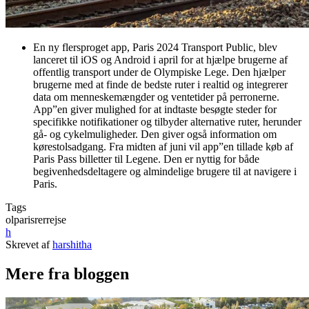
En ny flersproget app, Paris 2024 Transport Public, blev
lanceret til iOS og Android i april for at hjælpe brugerne af
offentlig transport under de Olympiske Lege. Den hjælper
brugerne med at finde de bedste ruter i realtid og integrerer
data om menneskemængder og ventetider på perronerne.
App”en giver mulighed for at indtaste besøgte steder for
specifikke notifikationer og tilbyder alternative ruter, herunder
gå- og cykelmuligheder. Den giver også information om
kørestolsadgang. Fra midten af juni vil app”en tillade køb af
Paris Pass billetter til Legene. Den er nyttig for både
begivenhedsdeltagere og almindelige brugere til at navigere i
Paris.
Tags
ol
paris
rer
rejse
h
Skrevet af
harshitha
Mere fra bloggen