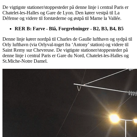
De vigtigste stationer/stoppesteder på denne linje i central Paris er
Chatelet-les-Halles og Gare de Lyon. Den kører vestpå til La
Défense og videre til forstæderne og østpå til Marne la Vallée.
RER B: Farve - Blå, Forgrebninger - B2, B3, B4, B5
Denne linje kører nordpå til Charles de Gaulle lufthavn og sydpå til
Orly lufthavn (via Orlyval-toget fra ‘Antony’ station) og videre til
Saint Remy sur Chevreuse. De vigtigste stationer/stoppesteder på
denne linje i central Paris er Gare du Nord, Chatelet-les-Halles og
St.Miche-Notre Damel.