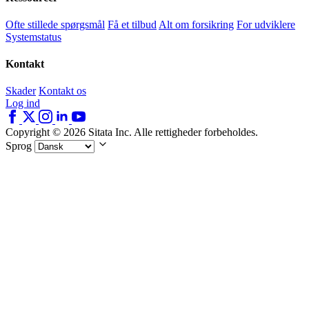
Ofte stillede spørgsmål
Få et tilbud
Alt om forsikring
For udviklere
Systemstatus
Kontakt
Skader
Kontakt os
Log ind
Copyright © 2026 Sitata Inc. Alle rettigheder forbeholdes.
Sprog