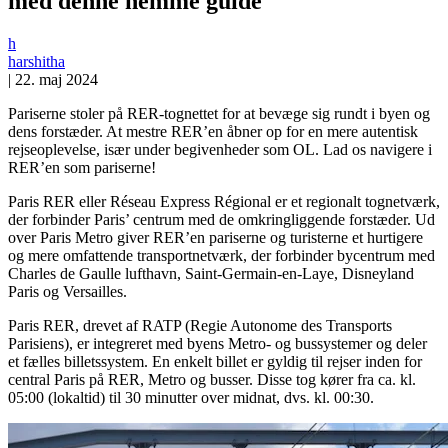
med denne nemme guide
h
harshitha
|
22. maj 2024
Pariserne stoler på RER-tognettet for at bevæge sig rundt i byen og
dens forstæder. At mestre RER’en åbner op for en mere autentisk
rejseoplevelse, især under begivenheder som OL. Lad os navigere i
RER’en som pariserne!
Paris RER eller Réseau Express Régional er et regionalt tognetværk,
der forbinder Paris’ centrum med de omkringliggende forstæder. Ud
over Paris Metro giver RER’en pariserne og turisterne et hurtigere
og mere omfattende transportnetværk, der forbinder bycentrum med
Charles de Gaulle lufthavn, Saint-Germain-en-Laye, Disneyland
Paris og Versailles.
Paris RER, drevet af RATP (Regie Autonome des Transports
Parisiens), er integreret med byens Metro- og bussystemer og deler
et fælles billetssystem. En enkelt billet er gyldig til rejser inden for
central Paris på RER, Metro og busser. Disse tog kører fra ca. kl.
05:00 (lokaltid) til 30 minutter over midnat, dvs. kl. 00:30.