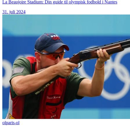
La Beaujoire Stadium: Din guide til olympisk fodbold i Nantes
31. juli 2024
ol
paris-ol