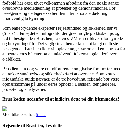
fodbold har også givet velkommen afbøding fra den nogle gange
overdrevne mediedækning af protester og demonstrationer. For
besøgende og deltagere skaber den internationale dækning
unødvendig bekymring.
Som banebrydende eksperter i rejsesundhed og sikkerhed har vi
(Sitata) udarbejdet en infografik, der giver nogle praktiske tips og
råd til besøgende i Brasilien, så deres VM-rejser bliver uforstyrrede
og bekymringsfrie. Det vigtigste at bemærke er, at langt de fleste
besøgende i Brasilien ikke vil opleve noget værre end en lang kø for
at hente deres billetter og en udadvendt folkemængde, der lever i
øjeblikket.
Brasilien kan dog være en udfordrende omgivelse for turister, med
en række sundheds- og sikkerhedsrisici at overveje. Som vores
infografiske guide nævner, er de tre hovedting, rejsende bør være
opmærksomme på under deres ophold i Brasilien, denguefeber,
protester og småtyverier.
Brug koden nedenfor til at indlejre dette på din hjemmeside!
Med tilladelse fra:
Sitata
Rejsende til Brasilien, læs dette!