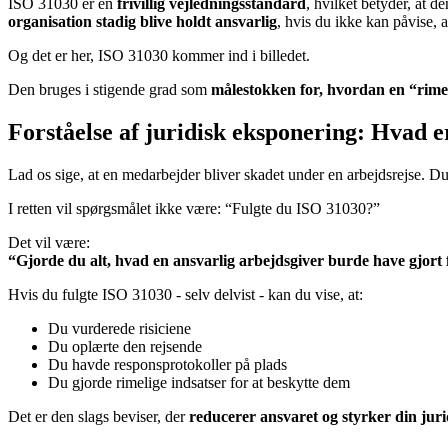
ISO 31030 er en
frivillig vejledningsstandard
, hvilket betyder, at d
organisation stadig blive holdt ansvarlig
, hvis du ikke kan påvise, 
Og det er her, ISO 31030 kommer ind i billedet.
Den bruges i stigende grad som
målestokken for, hvordan en “rimeli
Forståelse af juridisk eksponering: Hvad e
Lad os sige, at en medarbejder bliver skadet under en arbejdsrejse. D
I retten vil spørgsmålet ikke være: “Fulgte du ISO 31030?”
Det vil være:
“Gjorde du alt, hvad en ansvarlig arbejdsgiver burde have gjort 
Hvis du fulgte ISO 31030 - selv delvist - kan du vise, at:
Du vurderede risiciene
Du oplærte den rejsende
Du havde responsprotokoller på plads
Du gjorde rimelige indsatser for at beskytte dem
Det er den slags beviser, der
reducerer ansvaret og styrker din juri