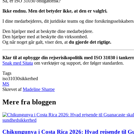
Så, er ISO 31030 obligatorisk?
Ikke endnu. Men det betyder ikke, at den er valgfri.
I dine medarbejderes, dit juridiske teams og dine forsikringsselskaber
Den hjælper med at beskytte dine medarbejdere.
Den hjælper med at beskytte din virksomhed.
Og når noget går galt, viser den, at
du gjorde det rigtige.
Klar til at opbygge din rejserisikopolitik med ISO 31030 i tanker
Snak med Sitata
om værktøjer og support, der følger standarden.
Tags
iso31030
sikkerhed
MS
Skrevet af
Madeline Sharpe
Mere fra bloggen
sundhed
sikkerhed
Chikungunya i Costa Rica 2026: Hvad rejsende til Gu