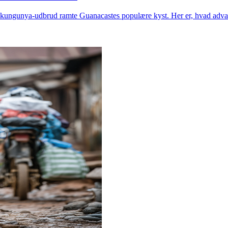
ikungunya-udbrud ramte Guanacastes populære kyst. Her er, hvad advars