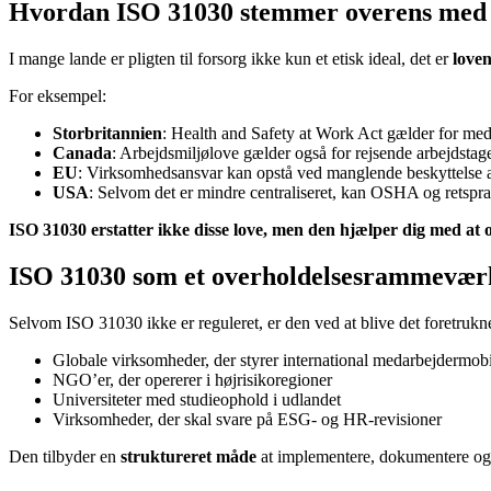
Hvordan ISO 31030 stemmer overens med 
I mange lande er pligten til forsorg ikke kun et etisk ideal, det er
loven
For eksempel:
Storbritannien
: Health and Safety at Work Act gælder for meda
Canada
: Arbejdsmiljølove gælder også for rejsende arbejdstag
EU
: Virksomhedsansvar kan opstå ved manglende beskyttelse a
USA
: Selvom det er mindre centraliseret, kan OSHA og retsprak
ISO 31030 erstatter ikke disse love, men den hjælper dig med at
ISO 31030 som et overholdelsesrammevær
Selvom ISO 31030 ikke er reguleret, er den ved at blive det foretruk
Globale virksomheder, der styrer international medarbejdermobil
NGO’er, der opererer i højrisikoregioner
Universiteter med studieophold i udlandet
Virksomheder, der skal svare på ESG- og HR-revisioner
Den tilbyder en
struktureret måde
at implementere, dokumentere og k