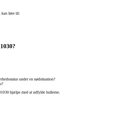
 kan føre til:
31030?
erhedsstatus under en nødsituation?
du?
 31030 hjælpe med at udfylde hullerne.