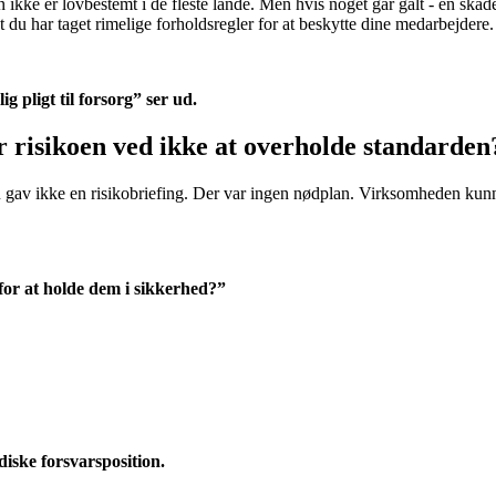
en ikke er lovbestemt i de fleste lande. Men hvis noget går galt - en ska
at du har taget rimelige forholdsregler for at beskytte dine medarbejdere.
g pligt til forsorg” ser ud.
r risikoen ved ikke at overholde standarden
u gav ikke en risikobriefing. Der var ingen nødplan. Virksomheden kunn
for at holde dem i sikkerhed?”
diske forsvarsposition.