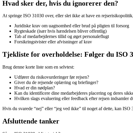
Hvad sker der, hvis du ignorerer den?
At springe ISO 31030 over, eller slet ikke at have en rejserisikopolitik,
Juridiske krav om uagtsomhed eller brud på pligten til forsorg
Rygteskade (især hvis hændelsen bliver offentlig)
Tab af medarbejdernes tillid og øget personaleflugt
Forsikringstvister eller afvisninger af krav
Tjekliste for overholdelse: Følger du ISO 
Brug denne korte liste som en selvtest:
Udfører du risikovurderinger før rejsen?
Giver du de rejsende oplæring og briefinger?
Hvad er din nødplan?
Kan du identificere dine medarbejderes placering og deres sikk
Hvilken slags evaluering eller feedback efter rejsen indsamler 
Hvis du svarede “nej” eller “jeg ved ikke” til noget af dette, kan ISO
Afsluttende tanker