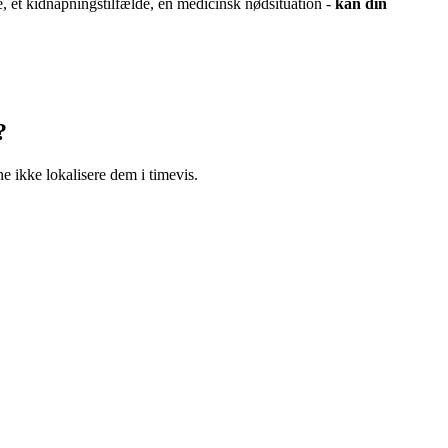
de, et kidnapningstilfælde, en medicinsk nødsituation -
kan din
?
e ikke lokalisere dem i timevis.