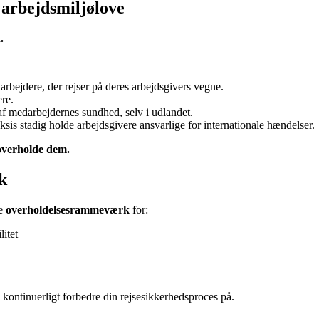
arbejdsmiljølove
.
rbejdere, der rejser på deres arbejdsgivers vegne.
ere.
f medarbejdernes sundhed, selv i udlandet.
sis stadig holde arbejdsgivere ansvarlige for internationale hændelser.
 overholde dem.
k
ne
overholdelsesrammeværk
for:
itet
ontinuerligt forbedre din rejsesikkerhedsproces på.