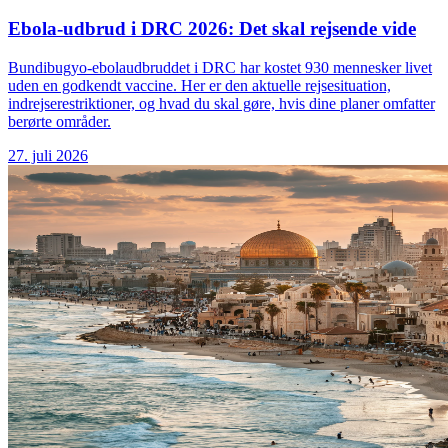
Ebola-udbrud i DRC 2026: Det skal rejsende vide
Bundibugyo-ebolaudbruddet i DRC har kostet 930 mennesker livet
uden en godkendt vaccine. Her er den aktuelle rejsesituation,
indrejserestriktioner, og hvad du skal gøre, hvis dine planer omfatter
berørte områder.
27. juli 2026