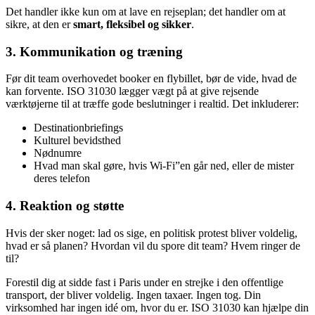
Det handler ikke kun om at lave en rejseplan; det handler om at
sikre, at den er
smart, fleksibel og sikker
.
3.
Kommunikation og træning
Før dit team overhovedet booker en flybillet, bør de vide, hvad de
kan forvente. ISO 31030 lægger vægt på at give rejsende
værktøjerne til at træffe gode beslutninger i realtid. Det inkluderer:
Destinationbriefings
Kulturel bevidsthed
Nødnumre
Hvad man skal gøre, hvis Wi-Fi”en går ned, eller de mister
deres telefon
4.
Reaktion og støtte
Hvis der sker noget: lad os sige, en politisk protest bliver voldelig,
hvad er så planen? Hvordan vil du spore dit team? Hvem ringer de
til?
Forestil dig at sidde fast i Paris under en strejke i den offentlige
transport, der bliver voldelig. Ingen taxaer. Ingen tog. Din
virksomhed har ingen idé om, hvor du er. ISO 31030 kan hjælpe din