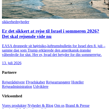
sikkerhed
nyheder
Er det sikkert at rejse til Israel i sommeren 2026?
Det skal rejsende vide nu
EASA droppede sit højrisiko-luftrumsbulletin for Israel den 8. juli –
samme dag som Trump erklærede den amerikansk-iranske
våbenhvile for slut. Her er, hvad det betyder for din sommerrejse.
13. juli 2026
Partnere
Rejserådgivere
Flyselskaber
Rejsearrangører
Hoteller
Rejseadministration
Udviklere
Virksomhed
Vores produkter
Nyheder & Blog
Om os
Brand & Presse