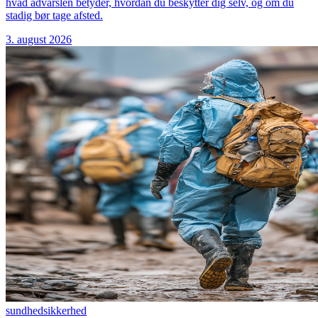
hvad advarslen betyder, hvordan du beskytter dig selv, og om du
stadig bør tage afsted.
3. august 2026
sundhed
sikkerhed