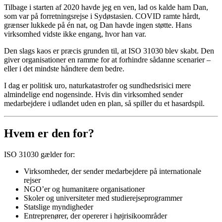
Tilbage i starten af 2020 havde jeg en ven, lad os kalde ham Dan,
som var på forretningsrejse i Sydøstasien. COVID ramte hårdt,
grænser lukkede på én nat, og Dan havde ingen støtte. Hans
virksomhed vidste ikke engang, hvor han var.
Den slags kaos er præcis grunden til, at ISO 31030 blev skabt. Den
giver organisationer en ramme for at forhindre sådanne scenarier –
eller i det mindste håndtere dem bedre.
I dag er politisk uro, naturkatastrofer og sundhedsrisici mere
almindelige end nogensinde. Hvis din virksomhed sender
medarbejdere i udlandet uden en plan, så spiller du et hasardspil.
Hvem er den for?
ISO 31030 gælder for:
Virksomheder, der sender medarbejdere på internationale
rejser
NGO’er og humanitære organisationer
Skoler og universiteter med studierejseprogrammer
Statslige myndigheder
Entreprenører, der opererer i højrisikoområder