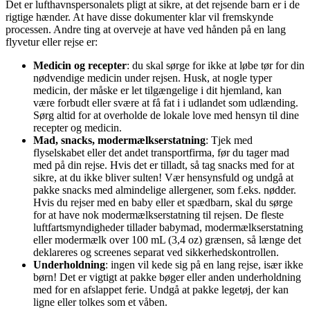
Det er lufthavnspersonalets pligt at sikre, at det rejsende barn er i de
rigtige hænder. At have disse dokumenter klar vil fremskynde
processen. Andre ting at overveje at have ved hånden på en lang
flyvetur eller rejse er:
Medicin og recepter
: du skal sørge for ikke at løbe tør for din
nødvendige medicin under rejsen. Husk, at nogle typer
medicin, der måske er let tilgængelige i dit hjemland, kan
være forbudt eller svære at få fat i i udlandet som udlænding.
Sørg altid for at overholde de lokale love med hensyn til dine
recepter og medicin.
Mad, snacks, modermælkserstatning
: Tjek med
flyselskabet eller det andet transportfirma, før du tager mad
med på din rejse. Hvis det er tilladt, så tag snacks med for at
sikre, at du ikke bliver sulten! Vær hensynsfuld og undgå at
pakke snacks med almindelige allergener, som f.eks. nødder.
Hvis du rejser med en baby eller et spædbarn, skal du sørge
for at have nok modermælkserstatning til rejsen. De fleste
luftfartsmyndigheder tillader babymad, modermælkserstatning
eller modermælk over 100 mL (3,4 oz) grænsen, så længe det
deklareres og screenes separat ved sikkerhedskontrollen.
Underholdning
: ingen vil kede sig på en lang rejse, især ikke
børn! Det er vigtigt at pakke bøger eller anden underholdning
med for en afslappet ferie. Undgå at pakke legetøj, der kan
ligne eller tolkes som et våben.