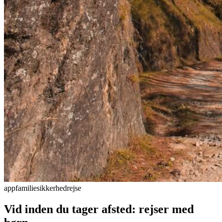
app
familie
sikkerhed
rejse
Vid inden du tager afsted: rejser med