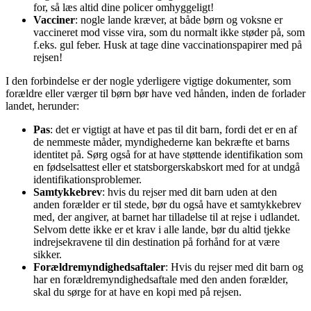
for, så læs altid dine policer omhyggeligt!
Vacciner
: nogle lande kræver, at både børn og voksne er
vaccineret mod visse vira, som du normalt ikke støder på, som
f.eks. gul feber. Husk at tage dine vaccinationspapirer med på
rejsen!
I den forbindelse er der nogle yderligere vigtige dokumenter, som
forældre eller værger til børn bør have ved hånden, inden de forlader
landet, herunder:
Pas
: det er vigtigt at have et pas til dit barn, fordi det er en af
de nemmeste måder, myndighederne kan bekræfte et barns
identitet på. Sørg også for at have støttende identifikation som
en fødselsattest eller et statsborgerskabskort med for at undgå
identifikationsproblemer.
Samtykkebrev
: hvis du rejser med dit barn uden at den
anden forælder er til stede, bør du også have et samtykkebrev
med, der angiver, at barnet har tilladelse til at rejse i udlandet.
Selvom dette ikke er et krav i alle lande, bør du altid tjekke
indrejsekravene til din destination på forhånd for at være
sikker.
Forældremyndighedsaftaler
: Hvis du rejser med dit barn og
har en forældremyndighedsaftale med den anden forælder,
skal du sørge for at have en kopi med på rejsen.