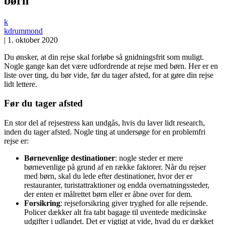
børn
k
kdrummond
|
1. oktober 2020
Du ønsker, at din rejse skal forløbe så gnidningsfrit som muligt.
Nogle gange kan det være udfordrende at rejse med børn. Her er en
liste over ting, du bør vide, før du tager afsted, for at gøre din rejse
lidt lettere.
Før du tager afsted
En stor del af rejsestress kan undgås, hvis du laver lidt research,
inden du tager afsted. Nogle ting at undersøge for en problemfri
rejse er:
Børnevenlige destinationer
: nogle steder er mere
børnevenlige på grund af en række faktorer. Når du rejser
med børn, skal du lede efter destinationer, hvor der er
restauranter, turistattraktioner og endda overnatningssteder,
der enten er målrettet børn eller er åbne over for dem.
Forsikring
: rejseforsikring giver tryghed for alle rejsende.
Policer dækker alt fra tabt bagage til uventede medicinske
udgifter i udlandet. Det er vigtigt at vide, hvad du er dækket