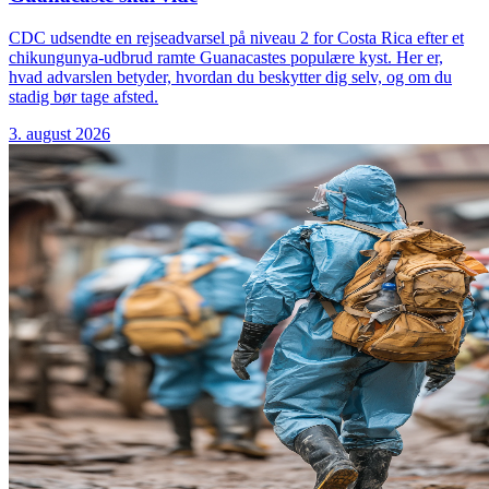
CDC udsendte en rejseadvarsel på niveau 2 for Costa Rica efter et
chikungunya-udbrud ramte Guanacastes populære kyst. Her er,
hvad advarslen betyder, hvordan du beskytter dig selv, og om du
stadig bør tage afsted.
3. august 2026