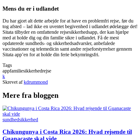
Mens du er i udlandet
Du har gjort alt dette arbejde for at have en problemfri rejse, før du
tog afsted – lad ikke en uventet begivenhed i udlandet ødelægge det!
Sitata tilbyder en omfattende rejsesikkerhedsapp, der kan hjælpe
med at holde dig og din familie sikre i udlandet. Få de mest
opdaterede sundheds- og sikkerhedsadvarsler, anbefalede
vaccinationer og telemedicin samt andre rejseforstyrrelser gennem
Sitata app’en for at holde din ferie bekymringsfri.
Tags
app
familie
sikkerhed
rejse
k
Skrevet af
kdrummond
Mere fra bloggen
sundhed
sikkerhed
Chikungunya i Costa Rica 2026: Hvad rejsende til
Guanacaste skal vide