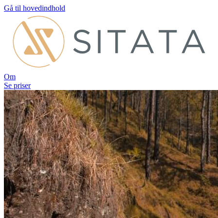
Gå til hovedindhold
Om
Se priser