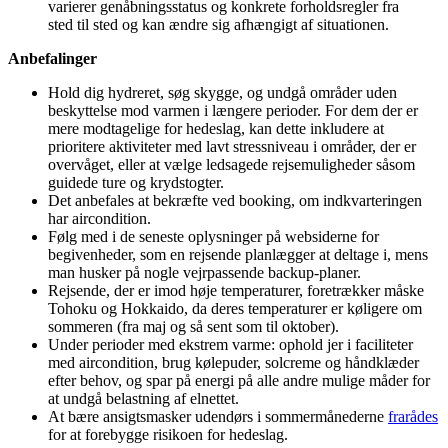
varierer genåbningsstatus og konkrete forholdsregler fra
sted til sted og kan ændre sig afhængigt af situationen.
Anbefalinger
Hold dig hydreret, søg skygge, og undgå områder uden
beskyttelse mod varmen i længere perioder. For dem der er
mere modtagelige for hedeslag, kan dette inkludere at
prioritere aktiviteter med lavt stressniveau i områder, der er
overvåget, eller at vælge ledsagede rejsemuligheder såsom
guidede ture og krydstogter.
Det anbefales at bekræfte ved booking, om indkvarteringen
har aircondition.
Følg med i de seneste oplysninger på websiderne for
begivenheder, som en rejsende planlægger at deltage i, mens
man husker på nogle vejrpassende backup-planer.
Rejsende, der er imod høje temperaturer, foretrækker måske
Tohoku og Hokkaido, da deres temperaturer er køligere om
sommeren (fra maj og så sent som til oktober).
Under perioder med ekstrem varme: ophold jer i faciliteter
med aircondition, brug kølepuder, solcreme og håndklæder
efter behov, og spar på energi på alle andre mulige måder for
at undgå belastning af elnettet.
At bære ansigtsmasker udendørs i sommermånederne
frarådes
for at forebygge risikoen for hedeslag.