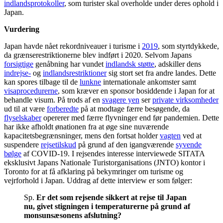
indlandsprotokoller
, som turister skal overholde under deres ophold i
Japan.
Vurdering
Japan havde nået rekordniveauer i turisme i
2019
, som styrtdykkede,
da grænserestriktionerne blev indført i 2020. Selvom Japans
forsigtige
genåbning har vundet
indlandsk støtte
, adskiller dens
indrejse-
og
indlandsrestriktioner
sig stort set fra andre landes. Dette
kan spores tilbage til de
lunkne
internationale ankomster samt
visaprocedurerne
, som kræver en sponsor bosiddende i Japan for at
behandle visum. På trods af en
svagere yen
ser
private virksomheder
ud til at være
forberedte
på at modtage færre besøgende, da
flyselskaber
opererer med færre flyvninger end før pandemien. Dette
har ikke afholdt ønationen fra at øge sine nuværende
kapacitetsbegrænsninger, mens den fortsat holder
vagten
ved at
suspendere
rejsetilskud
på grund af den igangværende
syvende
bølge
af COVID-19. I rejsendes interesse interviewede SITATA
eksklusivt Japans Nationale Turistorganisations (JNTO) kontor i
Toronto for at få afklaring på bekymringer om turisme og
vejrforhold i Japan. Uddrag af dette interview er som følger:
Sp.
Er det som rejsende sikkert at rejse til Japan
nu, givet stigningen i temperaturerne på grund af
monsunsæsonens afslutning?