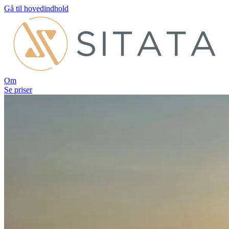
Gå til hovedindhold
Om
Se priser