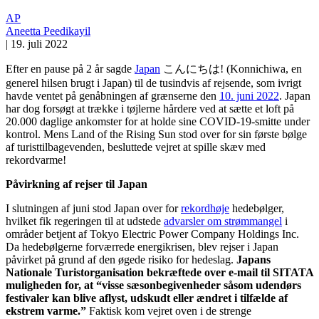
AP
Aneetta Peedikayil
|
19. juli 2022
Efter en pause på 2 år sagde
Japan
こんにちは! (Konnichiwa, en
generel hilsen brugt i Japan) til de tusindvis af rejsende, som ivrigt
havde ventet på genåbningen af grænserne den
10. juni 2022
. Japan
har dog forsøgt at trække i tøjlerne hårdere ved at sætte et loft på
20.000 daglige ankomster for at holde sine COVID-19-smitte under
kontrol. Mens Land of the Rising Sun stod over for sin første bølge
af turisttilbagevenden, besluttede vejret at spille skæv med
rekordvarme!
Påvirkning af rejser til Japan
I slutningen af juni stod Japan over for
rekordhøje
hedebølger,
hvilket fik regeringen til at udstede
advarsler om strømmangel
i
områder betjent af Tokyo Electric Power Company Holdings Inc.
Da hedebølgerne forværrede energikrisen, blev rejser i Japan
påvirket på grund af den øgede risiko for hedeslag.
Japans
Nationale Turistorganisation bekræftede over e-mail til SITATA
muligheden for, at “visse sæsonbegivenheder såsom udendørs
festivaler kan blive aflyst, udskudt eller ændret i tilfælde af
ekstrem varme.”
Faktisk kom vejret oven i de strenge