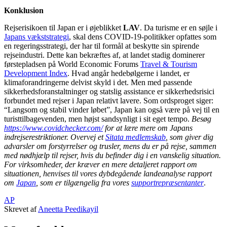
Konklusion
Rejserisikoen til Japan er i øjeblikket
LAV
. Da turisme er en søjle i
Japans vækststrategi
, skal dens COVID-19-politikker opfattes som
en regeringsstrategi, der har til formål at beskytte sin spirende
rejseindustri. Dette kan bekræftes af, at landet stadig dominerer
førstepladsen på World Economic Forums
Travel & Tourism
Development Index
. Hvad angår hedebølgerne i landet, er
klimaforandringerne delvist skyld i det. Men med passende
sikkerhedsforanstaltninger og statslig assistance er sikkerhedsrisici
forbundet med rejser i Japan relativt lavere. Som ordsproget siger:
“Langsom og stabil vinder løbet”, Japan kan også være på vej til en
turisttilbagevenden, men højst sandsynligt i sit eget tempo.
Besøg
https://www.covidchecker.com/
for at lære mere om Japans
indrejserestriktioner. Overvej et
Sitata medlemskab
, som giver dig
advarsler om forstyrrelser og trusler, mens du er på rejse, sammen
med nødhjælp til rejser, hvis du befinder dig i en vanskelig situation.
For virksomheder, der kræver en mere detaljeret rapport om
situationen, henvises til vores dybdegående landeanalyse rapport
om
Japan
, som er tilgængelig fra vores
supportrepræsentanter
.
AP
Skrevet af
Aneetta Peedikayil