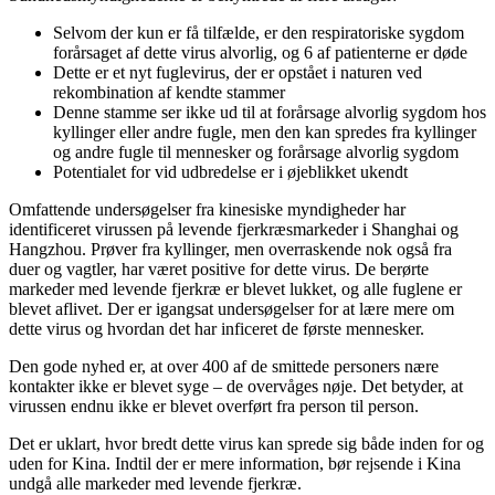
Selvom der kun er få tilfælde, er den respiratoriske sygdom
forårsaget af dette virus alvorlig, og 6 af patienterne er døde
Dette er et nyt fuglevirus, der er opstået i naturen ved
rekombination af kendte stammer
Denne stamme ser ikke ud til at forårsage alvorlig sygdom hos
kyllinger eller andre fugle, men den kan spredes fra kyllinger
og andre fugle til mennesker og forårsage alvorlig sygdom
Potentialet for vid udbredelse er i øjeblikket ukendt
Omfattende undersøgelser fra kinesiske myndigheder har
identificeret virussen på levende fjerkræsmarkeder i Shanghai og
Hangzhou. Prøver fra kyllinger, men overraskende nok også fra
duer og vagtler, har været positive for dette virus. De berørte
markeder med levende fjerkræ er blevet lukket, og alle fuglene er
blevet aflivet. Der er igangsat undersøgelser for at lære mere om
dette virus og hvordan det har inficeret de første mennesker.
Den gode nyhed er, at over 400 af de smittede personers nære
kontakter ikke er blevet syge – de overvåges nøje. Det betyder, at
virussen endnu ikke er blevet overført fra person til person.
Det er uklart, hvor bredt dette virus kan sprede sig både inden for og
uden for Kina. Indtil der er mere information, bør rejsende i Kina
undgå alle markeder med levende fjerkræ.