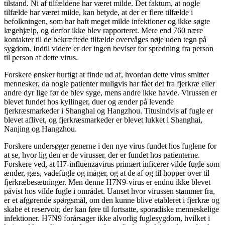
tilstand. Ni af tilfældene har været milde. Det faktum, at nogle
tilfælde har været milde, kan betyde, at der er flere tilfælde i
befolkningen, som har haft meget milde infektioner og ikke søgte
lægehjælp, og derfor ikke blev rapporteret. Mere end 760 nære
kontakter til de bekræftede tilfælde overvåges nøje uden tegn på
sygdom. Indtil videre er der ingen beviser for spredning fra person
til person af dette virus.
Forskere ønsker hurtigt at finde ud af, hvordan dette virus smitter
mennesker, da nogle patienter muligvis har fået det fra fjerkræ eller
andre dyr lige før de blev syge, mens andre ikke havde. Virussen er
blevet fundet hos kyllinger, duer og ænder på levende
fjerkræsmarkeder i Shanghai og Hangzhou. Titusindvis af fugle er
blevet aflivet, og fjerkræsmarkeder er blevet lukket i Shanghai,
Nanjing og Hangzhou.
Forskere undersøger generne i den nye virus fundet hos fuglene for
at se, hvor lig den er de virusser, der er fundet hos patienterne.
Forskere ved, at H7-influenzavirus primært inficerer vilde fugle som
ænder, gæs, vadefugle og måger, og at de af og til hopper over til
fjerkræbesætninger. Men denne H7N9-virus er endnu ikke blevet
påvist hos vilde fugle i området. Uanset hvor virussen stammer fra,
er et afgørende spørgsmål, om den kunne blive etableret i fjerkræ og
skabe et reservoir, der kan føre til fortsatte, sporadiske menneskelige
infektioner. H7N9 forårsager ikke alvorlig fuglesygdom, hvilket i