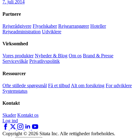
7. juli 2014
Partnere
Rejserådgivere
Flyselskaber
Rejsearrangører
Hoteller
Rejseadministration
Udviklere
Virksomhed
Vores produkter
Nyheder & Blog
Om os
Brand & Presse
Servicevilkår
Privatlivspolitik
Ressourcer
Ofte stillede spørgsmål
Få et tilbud
Alt om forsikring
For udviklere
Systemstatus
Kontakt
Skader
Kontakt os
Log ind
Copyright © 2026 Sitata Inc. Alle rettigheder forbeholdes.