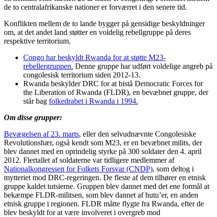
de to centralafrikanske nationer er forværret i den senere tid.
Konflikten mellem de to lande bygger på gensidige beskyldninger
om, at det andet land støtter en voldelig rebellgruppe på deres
respektive territorium.
Congo har beskyldt Rwanda for at støtte M23-
rebellergruppen.
Denne gruppe har udført voldelige angreb på
congolesisk territorium siden 2012-13.
Rwanda beskylder DRC for at bistå Democratic Forces for
the Liberation of Rwanda (FLDR), en bevæbnet gruppe, der
står bag
folkedrabet i Rwanda i 1994.
Om disse grupper:
Bevægelsen af 23. marts
, eller den selvudnævnte Congolesiske
Revolutionshær, også kendt som M23, er en bevæbnet milits, der
blev dannet med en oprindelig styrke på 300 soldater den 4. april
2012. Flertallet af soldaterne var tidligere medlemmer af
Nationalkongressen for Folkets Forsvar (CNDP)
, som deltog i
mytteriet mod DRC-regeringen. De fleste af dem tilhører en etnisk
gruppe kaldet tutsierne. Gruppen blev dannet med det ene formål at
bekæmpe FLDR-militsen, som blev dannet af hutu’er, en anden
etnisk gruppe i regionen. FLDR måtte flygte fra Rwanda, efter de
blev beskyldt for at være involveret i overgreb mod