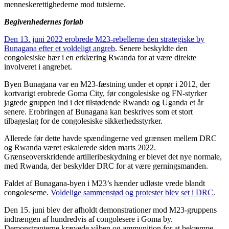
menneskerettighederne mod tutsierne.
Begivenhedernes forløb
Den 13. juni 2022 erobrede M23-rebellerne den strategiske by
Bunagana efter et voldeligt angreb
. Senere beskyldte den
congolesiske hær i en erklæring Rwanda for at være direkte
involveret i angrebet.
Byen Bunagana var en M23-fæstning under et oprør i 2012, der
kortvarigt erobrede Goma City, før congolesiske og FN-styrker
jagtede gruppen ind i det tilstødende Rwanda og Uganda et år
senere. Erobringen af Bunagana kan beskrives som et stort
tilbageslag for de congolesiske sikkerhedsstyrker.
Allerede før dette havde spændingerne ved grænsen mellem DRC
og Rwanda været eskalerede siden marts 2022.
Grænseoverskridende artilleribeskydning er blevet det nye normale,
med Rwanda, der beskylder DRC for at være gerningsmanden.
Faldet af Bunagana-byen i M23’s hænder udløste vrede blandt
congoleserne.
Voldelige sammenstød og protester blev set i DRC.
Den 15. juni blev der afholdt demonstrationer mod M23-gruppens
indtrængen af hundredvis af congolesere i Goma by.
Demonstranterne krævede våben og ammunition for at bekæmpe