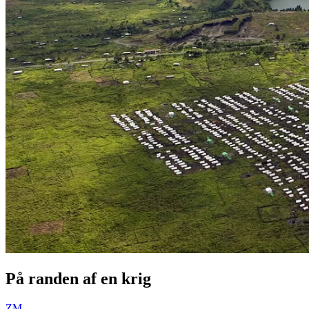
På randen af en krig
ZM