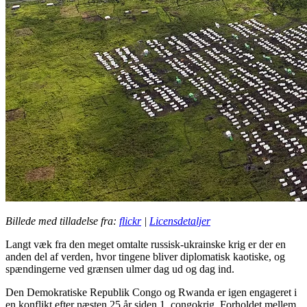
Billede med tilladelse fra:
flickr
|
Licensdetaljer
Langt væk fra den meget omtalte russisk-ukrainske krig er der en
anden del af verden, hvor tingene bliver diplomatisk kaotiske, og
spændingerne ved grænsen ulmer dag ud og dag ind.
Den Demokratiske Republik Congo og Rwanda er igen engageret i
en konflikt efter næsten 25 år siden 1. congokrig. Forholdet mellem