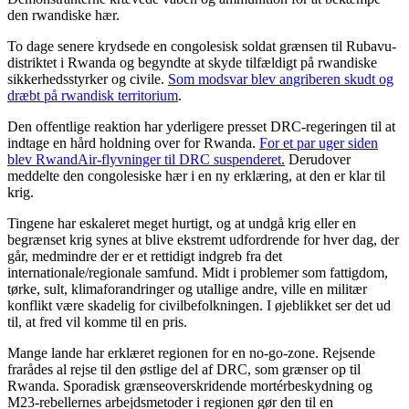
den rwandiske hær.
To dage senere krydsede en congolesisk soldat grænsen til Rubavu-
distriktet i Rwanda og begyndte at skyde tilfældigt på rwandiske
sikkerhedsstyrker og civile.
Som modsvar blev angriberen skudt og
dræbt på rwandisk territorium
.
Den offentlige reaktion har yderligere presset DRC-regeringen til at
indtage en hård holdning over for Rwanda.
For et par uger siden
blev RwandAir-flyvninger til DRC suspenderet.
Derudover
meddelte den congolesiske hær i en ny erklæring, at den er klar til
krig.
Tingene har eskaleret meget hurtigt, og at undgå krig eller en
begrænset krig synes at blive ekstremt udfordrende for hver dag, der
går, medmindre der er et rettidigt indgreb fra det
internationale/regionale samfund. Midt i problemer som fattigdom,
tørke, sult, klimaforandringer og utallige andre, ville en militær
konflikt være skadelig for civilbefolkningen. I øjeblikket ser det ud
til, at fred vil komme til en pris.
Mange lande har erklæret regionen for en no-go-zone. Rejsende
frarådes al rejse til den østlige del af DRC, som grænser op til
Rwanda. Sporadisk grænseoverskridende mortérbeskydning og
M23-rebellernes arbejdsmetoder i regionen gør den til en