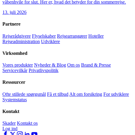
våbenhvile for slut. Her er, hvad det betyder for din sommerrejse.
13. juli 2026
Partnere
Rejserådgivere
Flyselskaber
Rejsearrangører
Hoteller
Rejseadministration
Udviklere
Virksomhed
Vores produkter
Nyheder & Blog
Om os
Brand & Presse
Servicevilkår
Privatlivspolitik
Ressourcer
Ofte stillede spørgsmål
Få et tilbud
Alt om forsikring
For udviklere
Systemstatus
Kontakt
Skader
Kontakt os
Log ind