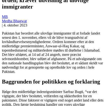
orden; kræver udvisning af ulovlige
immigranter
MB
Medha Bhagwat
|
4. oktober 2023
Pakistan har beordret alle ulovlige immigranter til at forlade landet
senest den 1. november, ellers vil de blive tvangsudvist af
lovhåndhævelsesmyndighederne. Ordren kommer efter at den
midlertidige premierminister, Anwaar-ul-Haq Kakar, og
topembedsmænd og militærledere mødtes til drøftelse i Islamabad.
Det blev afsløret, at 14 ud af 24 angreb, mere præcist
selvmordsbomber, blev udført af afghanere. På et udvalgsmøde om
den nationale handlingsplan blev det besluttet, at et sådant skridt var
nødvendigt for at genoprette og opretholde lov og orden i hele
Pakistan.
Baggrunden for politikken og forklaring
Ifølge den midlertidige indenrigsminister Sarfraz Bugti, “var det
vigtigste, der blev besluttet, velfærden og sikkerheden for en
pakistaner. Disse faktorer er vigtigere end noget andet land eller dets
politik. Den første beslutning handler om vores ulovlige