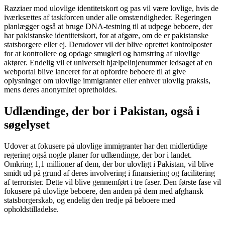
Razziaer mod ulovlige identitetskort og pas vil være lovlige, hvis de
iværksættes af taskforcen under alle omstændigheder. Regeringen
planlægger også at bruge DNA-testning til at udpege beboere, der
har pakistanske identitetskort, for at afgøre, om de er pakistanske
statsborgere eller ej. Derudover vil der blive oprettet kontrolposter
for at kontrollere og opdage smugleri og hamstring af ulovlige
aktører. Endelig vil et universelt hjælpelinjenummer ledsaget af en
webportal blive lanceret for at opfordre beboere til at give
oplysninger om ulovlige immigranter eller enhver ulovlig praksis,
mens deres anonymitet opretholdes.
Udlændinge, der bor i Pakistan, også i
søgelyset
Udover at fokusere på ulovlige immigranter har den midlertidige
regering også nogle planer for udlændinge, der bor i landet.
Omkring 1,1 millioner af dem, der bor ulovligt i Pakistan, vil blive
smidt ud på grund af deres involvering i finansiering og facilitering
af terrorister. Dette vil blive gennemført i tre faser. Den første fase vil
fokusere på ulovlige beboere, den anden på dem med afghansk
statsborgerskab, og endelig den tredje på beboere med
opholdstilladelse.