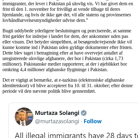
immigranter, der lever i Pakistan på ulovlig vis. Vi har givet dem en
frist til den 1. november for frivilligt at vende tilbage til deres
hjemlande, og hvis de ikke gør det, vil alle statens og provinsernes
lovhåndhævelsesmyndigheder udvise dem.”
Bugti uddybede yderligere beslutningen og præciserede, at samme
frist gælder for indrejse i landet for dem, der ankommer uden pas
eller visum. Det betyder simpelthen, at besøgende/rejsende ikke vil
kunne komme ind i Pakistan uden gyldige dokumenter efter fristen.
Dette blev taget i betragtning efter at have overvejet antallet af
uregistrerede ulovlige afghanere, der bor i Pakistan (cirka 1,73
millioner). Pakistanske medier rapporterer, at der i øjeblikket bor
omkring 4,4 millioner afghanske flygtninge i Pakistan.
Det er vigtigt at bemærke, at e-tazkiras (elektroniske afghanske
identitetskort) vil blive accepteret fra 10. til 31. oktober; efter denne
periode vil den nævnte politik blive gennemført.