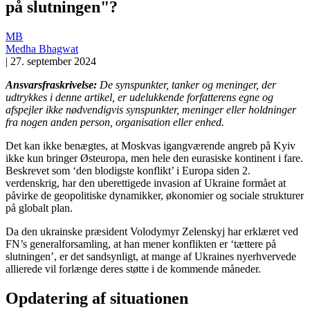
på slutningen"?
MB
Medha Bhagwat
|
27. september 2024
Ansvarsfraskrivelse:
De synspunkter, tanker og meninger, der
udtrykkes i denne artikel, er udelukkende forfatterens egne og
afspejler ikke nødvendigvis synspunkter, meninger eller holdninger
fra nogen anden person, organisation eller enhed.
Det kan ikke benægtes, at Moskvas igangværende angreb på Kyiv
ikke kun bringer Østeuropa, men hele den eurasiske kontinent i fare.
Beskrevet som ‘den blodigste konflikt’ i Europa siden 2.
verdenskrig, har den uberettigede invasion af Ukraine formået at
påvirke de geopolitiske dynamikker, økonomier og sociale strukturer
på globalt plan.
Da den ukrainske præsident Volodymyr Zelenskyj har erklæret ved
FN’s generalforsamling, at han mener konflikten er ‘tættere på
slutningen’, er det sandsynligt, at mange af Ukraines nyerhvervede
allierede vil forlænge deres støtte i de kommende måneder.
Opdatering af situationen