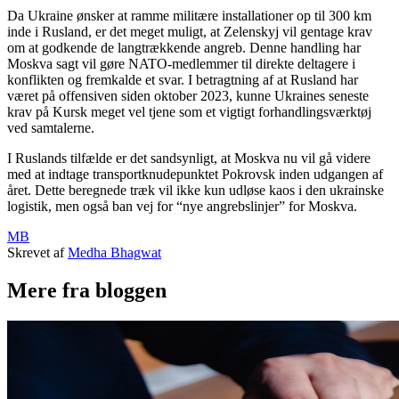
Da Ukraine ønsker at ramme militære installationer op til 300 km
inde i Rusland, er det meget muligt, at Zelenskyj vil gentage krav
om at godkende de langtrækkende angreb. Denne handling har
Moskva sagt vil gøre NATO-medlemmer til direkte deltagere i
konflikten og fremkalde et svar. I betragtning af at Rusland har
været på offensiven siden oktober 2023, kunne Ukraines seneste
krav på Kursk meget vel tjene som et vigtigt forhandlingsværktøj
ved samtalerne.
I Ruslands tilfælde er det sandsynligt, at Moskva nu vil gå videre
med at indtage transportknudepunktet Pokrovsk inden udgangen af
året. Dette beregnede træk vil ikke kun udløse kaos i den ukrainske
logistik, men også ban vej for “nye angrebslinjer” for Moskva.
MB
Skrevet af
Medha Bhagwat
Mere fra bloggen