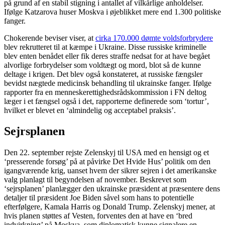
på grund af en stabil stigning i antallet af vilkårlige anholdelser.
Ifølge Katzarova huser Moskva i øjeblikket mere end 1.300 politiske
fanger.
Chokerende beviser viser, at
cirka 170.000 dømte voldsforbrydere
blev rekrutteret til at kæmpe i Ukraine. Disse russiske kriminelle
blev enten benådet eller fik deres straffe nedsat for at have begået
alvorlige forbrydelser som voldtægt og mord, blot så de kunne
deltage i krigen. Det blev også konstateret, at russiske fængsler
bevidst nægtede medicinsk behandling til ukrainske fanger. Ifølge
rapporter fra en menneskerettighedsrådskommission i FN deltog
læger i et fængsel også i det, rapporterne definerede som ‘tortur’,
hvilket er blevet en ‘almindelig og acceptabel praksis’.
Sejrsplanen
Den 22. september rejste Zelenskyj til USA med en hensigt og et
‘presserende forsøg’ på at påvirke Det Hvide Hus’ politik om den
igangværende krig, uanset hvem der sikrer sejren i det amerikanske
valg planlagt til begyndelsen af november. Beskrevet som
‘sejrsplanen’ planlægger den ukrainske præsident at præsentere dens
detaljer til præsident Joe Biden såvel som hans to potentielle
efterfølgere, Kamala Harris og Donald Trump. Zelenskyj mener, at
hvis planen støttes af Vesten, forventes den at have en ‘bred
indvirkning’ på Moskva, som diplomatisk kunne signalere en