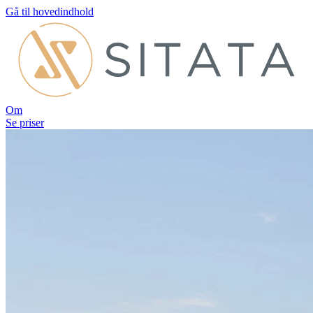
Gå til hovedindhold
Om
Se priser