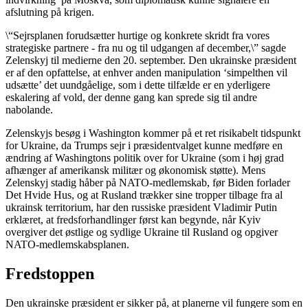
afslutning på krigen.
\“Sejrsplanen forudsætter hurtige og konkrete skridt fra vores
strategiske partnere - fra nu og til udgangen af december,\” sagde
Zelenskyj til medierne den 20. september. Den ukrainske præsident
er af den opfattelse, at enhver anden manipulation ‘simpelthen vil
udsætte’ det uundgåelige, som i dette tilfælde er en yderligere
eskalering af vold, der denne gang kan sprede sig til andre
nabolande.
Zelenskyjs besøg i Washington kommer på et ret risikabelt tidspunkt
for Ukraine, da Trumps sejr i præsidentvalget kunne medføre en
ændring af Washingtons politik over for Ukraine (som i høj grad
afhænger af amerikansk militær og økonomisk støtte). Mens
Zelenskyj stadig håber på NATO-medlemskab, før Biden forlader
Det Hvide Hus, og at Rusland trækker sine tropper tilbage fra al
ukrainsk territorium, har den russiske præsident Vladimir Putin
erklæret, at fredsforhandlinger først kan begynde, når Kyiv
overgiver det østlige og sydlige Ukraine til Rusland og opgiver
NATO-medlemskabsplanen.
Fredstoppen
Den ukrainske præsident er sikker på, at planerne vil fungere som en