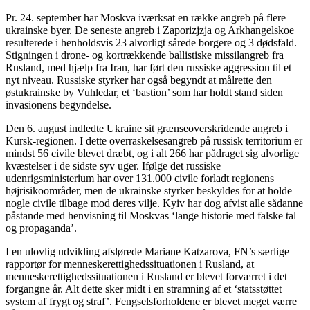
Pr. 24. september har Moskva iværksat en række angreb på flere
ukrainske byer. De seneste angreb i Zaporizjzja og Arkhangelskoe
resulterede i henholdsvis 23 alvorligt sårede borgere og 3 dødsfald.
Stigningen i drone- og kortrækkende ballistiske missilangreb fra
Rusland, med hjælp fra Iran, har ført den russiske aggression til et
nyt niveau. Russiske styrker har også begyndt at målrette den
østukrainske by Vuhledar, et ‘bastion’ som har holdt stand siden
invasionens begyndelse.
Den 6. august indledte Ukraine sit grænseoverskridende angreb i
Kursk-regionen. I dette overraskelsesangreb på russisk territorium er
mindst 56 civile blevet dræbt, og i alt 266 har pådraget sig alvorlige
kvæstelser i de sidste syv uger. Ifølge det russiske
udenrigsministerium har over 131.000 civile forladt regionens
højrisikoområder, men de ukrainske styrker beskyldes for at holde
nogle civile tilbage mod deres vilje. Kyiv har dog afvist alle sådanne
påstande med henvisning til Moskvas ‘lange historie med falske tal
og propaganda’.
I en ulovlig udvikling afslørede Mariane Katzarova, FN’s særlige
rapportør for menneskerettighedssituationen i Rusland, at
menneskerettighedssituationen i Rusland er blevet forværret i det
forgangne år. Alt dette sker midt i en stramning af et ‘statsstøttet
system af frygt og straf’. Fengselsforholdene er blevet meget værre