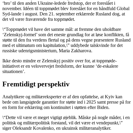
‘bro’ til den anden Ukraine-ledede fredstop, der er foreslået i
november. Idéen til toppmødet blev foreslået for en håndfuld Global
Syd-lande i august. Den 21. september erklærede Rusland dog, at
det vil være fraværende fra toppmødet.
\“Toppmødet vil have det samme mål: at fremme den uholdbare
‘Zelenskyj-formel’ som det eneste grundlag for at løse konflikten, få
støtte til den fra verdens flertal og på dens vegne præsentere Rusland
med et ultimatum om kapitulation,\” uddybede talskvinde for det
russiske udenrigsministerium, Maria Zakharova.
Ikke desto mindre er Zelenskyj positiv over for, at toppmøde-
initiativet er en velovervejet fredsform, der kunne ‘de-eskalere
situationen’.
Fremtidigt perspektiv
Analytikere og militæreksperter er af den opfattelse, at Kyiv kan
bede om langsigtede garantier for støtte ind i 2025 samt presse på for
en form for erklæring om kontinuitet i støtten efter Biden.
\“Dette vil være et meget vigtigt øjeblik. Måske på nogle måder, i en
politisk og militærpolitisk forstand, vil det være et vendepunkt,\”
siger Oleksandr Kovalenko, en ukrainsk militæranalytiker.