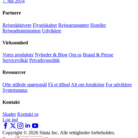
7. juli 2014
Partnere
Rejserådgivere
Flyselskaber
Rejsearrangører
Hoteller
Rejseadministration
Udviklere
Virksomhed
Vores produkter
Nyheder & Blog
Om os
Brand & Presse
Servicevilkår
Privatlivspolitik
Ressourcer
Ofte stillede spørgsmål
Få et tilbud
Alt om forsikring
For udviklere
Systemstatus
Kontakt
Skader
Kontakt os
Log ind
Copyright © 2026 Sitata Inc. Alle rettigheder forbeholdes.