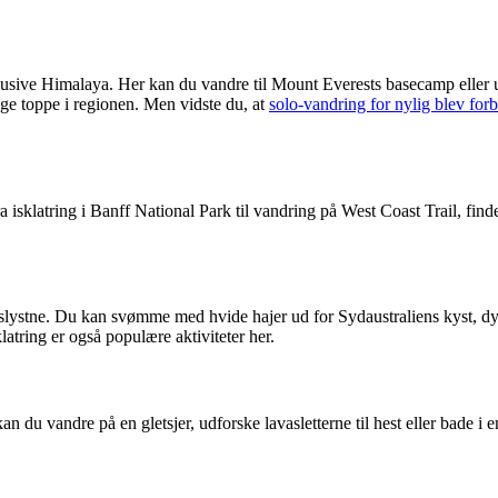
klusive Himalaya. Her kan du vandre til Mount Everests basecamp eller
ange toppe i regionen. Men vidste du, at
solo-vandring for nylig blev for
sklatring i Banff National Park til vandring på West Coast Trail, finde
ionslystne. Du kan svømme med hvide hajer ud for Sydaustraliens kyst, dy
atring er også populære aktiviteter her.
kan du vandre på en gletsjer, udforske lavasletterne til hest eller bade i