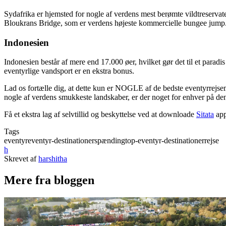
Sydafrika er hjemsted for nogle af verdens mest berømte vildtreservater
Bloukrans Bridge, som er verdens højeste kommercielle bungee jump
Indonesien
Indonesien består af mere end 17.000 øer, hvilket gør det til et paradi
eventyrlige vandsport er en ekstra bonus.
Lad os fortælle dig, at dette kun er NOGLE af de bedste eventyrrejsem
nogle af verdens smukkeste landskaber, er der noget for enhver på denne
Få et ekstra lag af selvtillid og beskyttelse ved at downloade
Sitata
app
Tags
eventyr
eventyr-destinationer
spænding
top-eventyr-destinationer
rejse
h
Skrevet af
harshitha
Mere fra bloggen