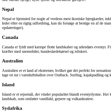
Nepal
Nepal er hjemsted for nogle af verdens mest ikoniske bjergkæder, in
leder efter en rigtig udfordring, kan du forsøge at bestige en af de m
opdateringer).
Canada
Canada er fyldt med kæmpe flotte landskaber og udendørs eventyr. Fra i
kræfter med snemobiler, hundeslædekørsel og isfiskeri.
Australien
Australien er et land af ekstremer, hvilket gør det perfekt for sensat
tage en tur i varmluftsballon over Outback. Surfing, kajakpadling og kl
Island
Island er et rejsemål, der vinder popularitet blandt eventyrlystne. Her 
landskab, som omfatter vandfald, gejsere og vulkankratere.
Sydafrika