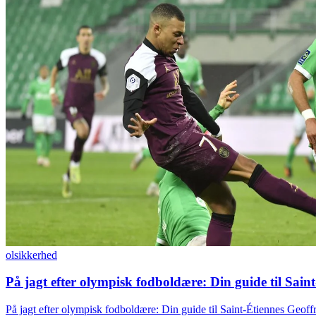
ol
sikkerhed
På jagt efter olympisk fodboldære: Din guide til Sai
På jagt efter olympisk fodboldære: Din guide til Saint-Étiennes Geo