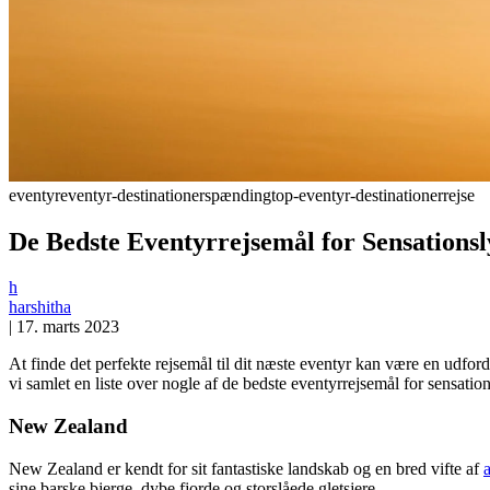
eventyr
eventyr-destinationer
spænding
top-eventyr-destinationer
rejse
De Bedste Eventyrrejsemål for Sensationsl
h
harshitha
|
17. marts 2023
At finde det perfekte rejsemål til dit næste eventyr kan være en udford
vi samlet en liste over nogle af de bedste eventyrrejsemål for sensations
New Zealand
New Zealand er kendt for sit fantastiske landskab og en bred vifte af
a
sine barske bjerge, dybe fjorde og storslåede gletsjere.