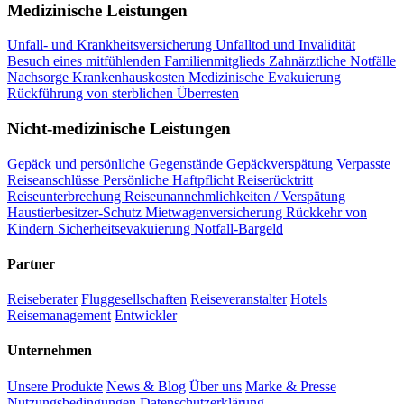
Medizinische Leistungen
Unfall- und Krankheitsversicherung
Unfalltod und Invalidität
Besuch eines mitfühlenden Familienmitglieds
Zahnärztliche Notfälle
Nachsorge
Krankenhauskosten
Medizinische Evakuierung
Rückführung von sterblichen Überresten
Nicht-medizinische Leistungen
Gepäck und persönliche Gegenstände
Gepäckverspätung
Verpasste
Reiseanschlüsse
Persönliche Haftpflicht
Reiserücktritt
Reiseunterbrechung
Reiseunannehmlichkeiten / Verspätung
Haustierbesitzer-Schutz
Mietwagenversicherung
Rückkehr von
Kindern
Sicherheitsevakuierung
Notfall-Bargeld
Partner
Reiseberater
Fluggesellschaften
Reiseveranstalter
Hotels
Reisemanagement
Entwickler
Unternehmen
Unsere Produkte
News & Blog
Über uns
Marke & Presse
Nutzungsbedingungen
Datenschutzerklärung