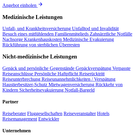
Angebot einholen
Medizinische Leistungen
Unfall- und Krankheitsversicherung
Unfalltod und Invalidität
Besuch eines mitfühlenden Familienmitglieds
Zahnärztliche Notfälle
Nachsorge
Krankenhauskosten
Medizinische Evakuierung
Rückführung von sterblichen Überresten
Nicht-medizinische Leistungen
Gepäck und persönliche Gegenstände
Gepäckverspätung
Verpasste
Reiseanschlüsse
Persönliche Haftpflicht
Reiserücktritt
Reiseunterbrechung
Reiseunannehmlichkeiten / Verspätung
Haustierbesitzer-Schutz
Mietwagenversicherung
Rückkehr von
Kindern
Sicherheitsevakuierung
Notfall-Bargeld
Partner
Reiseberater
Fluggesellschaften
Reiseveranstalter
Hotels
Reisemanagement
Entwickler
Unternehmen