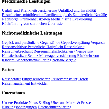
Medizinische Leistungen
Unfall- und Krankheitsversicherung
Unfalltod und Invalidität
Besuch eines mitfühlenden Familienmitglieds
Zahnärztliche Notfälle
Nachsorge
Krankenhauskosten
Medizinische Evakuierung
Rückführung von sterblichen Überresten
Nicht-medizinische Leistungen
Gepäck und persönliche Gegenstände
Gepäckverspätung
Verpasste
Reiseanschlüsse
Persönliche Haftpflicht
Reiserücktritt
Reiseunterbrechung
Reiseunannehmlichkeiten / Verspätung
Haustierbesitzer-Schutz
Mietwagenversicherung
Rückkehr von
Kindern
Sicherheitsevakuierung
Notfall-Bargeld
Partner
Reiseberater
Fluggesellschaften
Reiseveranstalter
Hotels
Reisemanagement
Entwickler
Unternehmen
Unsere Produkte
News & Blog
Über uns
Marke & Presse
Nutzungsbedingungen
Datenschutzerklärung