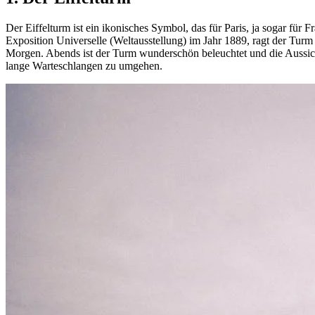
Der Eiffelturm ist ein ikonisches Symbol, das für Paris, ja sogar für 
Exposition Universelle (Weltausstellung) im Jahr 1889, ragt der T
Morgen. Abends ist der Turm wunderschön beleuchtet und die Aussich
lange Warteschlangen zu umgehen.