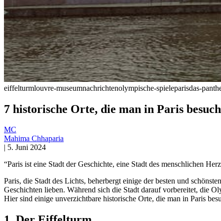
eiffelturm
louvre-museum
nachrichten
olympische-spiele
paris
das-panth
7 historische Orte, die man in Paris besuch
MC
Mahima Chhaparia
|
5. Juni 2024
“Paris ist eine Stadt der Geschichte, eine Stadt des menschlichen Her
Paris, die Stadt des Lichts, beherbergt einige der besten und schönsten
Geschichten lieben. Während sich die Stadt darauf vorbereitet, die O
Hier sind einige unverzichtbare historische Orte, die man in Paris besu
1.
Der Eiffelturm