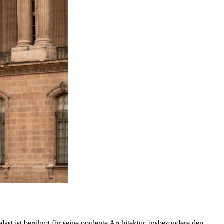
ast ist berühmt für seine opulente Architektur, insbesondere den