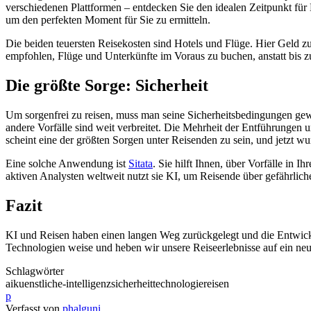
verschiedenen Plattformen – entdecken Sie den idealen Zeitpunkt fü
um den perfekten Moment für Sie zu ermitteln.
Die beiden teuersten Reisekosten sind Hotels und Flüge. Hier Geld zu
empfohlen, Flüge und Unterkünfte im Voraus zu buchen, anstatt bis zu
Die größte Sorge: Sicherheit
Um sorgenfrei zu reisen, muss man seine Sicherheitsbedingungen gewähr
andere Vorfälle sind weit verbreitet. Die Mehrheit der Entführungen u
scheint eine der größten Sorgen unter Reisenden zu sein, und jetzt w
Eine solche Anwendung ist
Sitata
. Sie hilft Ihnen, über Vorfälle in
aktiven Analysten weltweit nutzt sie KI, um Reisende über gefährliche
Fazit
KI und Reisen haben einen langen Weg zurückgelegt und die Entwicklu
Technologien weise und heben wir unsere Reiseerlebnisse auf ein neu
Schlagwörter
ai
kuenstliche-intelligenz
sicherheit
technologie
reisen
p
Verfasst von
phalguni