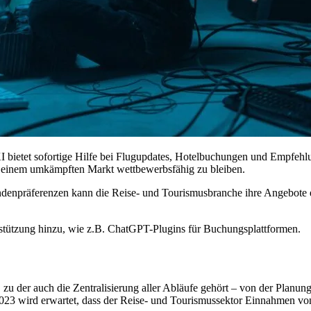
I bietet sofortige Hilfe bei Flugupdates, Hotelbuchungen und Empfehlu
n einem umkämpften Markt wettbewerbsfähig zu bleiben.
enpräferenzen kann die Reise- und Tourismusbranche ihre Angebote ent
rstützung hinzu, wie z.B. ChatGPT-Plugins für Buchungsplattformen.
, zu der auch die Zentralisierung aller Abläufe gehört – von der Plan
ür 2023 wird erwartet, dass der Reise- und Tourismussektor Einnahmen vo