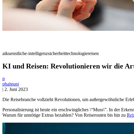
ai
kuenstliche-intelligenz
sicherheit
technologie
reisen
KI und Reisen: Revolutionieren wir die Ar
p
phalguni
|
2. Juni 2023
Die Reisebranche vollzieht Revolutionen, um außergewöhnliche Erleb
Personalisierung ist heute ein erschwingliches \“Muss\”. In der Erke
Warum für unnötige Extras bezahlen? Von Reiserouten bis hin zu
Rei