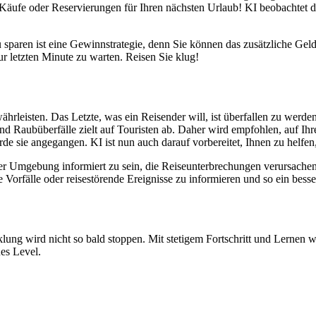
r Käufe oder Reservierungen für Ihren nächsten Urlaub! KI beobachte
 sparen ist eine Gewinnstrategie, denn Sie können das zusätzliche Gel
r letzten Minute zu warten. Reisen Sie klug!
leisten. Das Letzte, was ein Reisender will, ist überfallen zu werden o
nd Raubüberfälle zielt auf Touristen ab. Daher wird empfohlen, auf Ihr
urde sie angegangen. KI ist nun auch darauf vorbereitet, Ihnen zu helf
 Ihrer Umgebung informiert zu sein, die Reiseunterbrechungen verursac
 Vorfälle oder reisestörende Ereignisse zu informieren und so ein besse
ng wird nicht so bald stoppen. Mit stetigem Fortschritt und Lernen w
es Level.