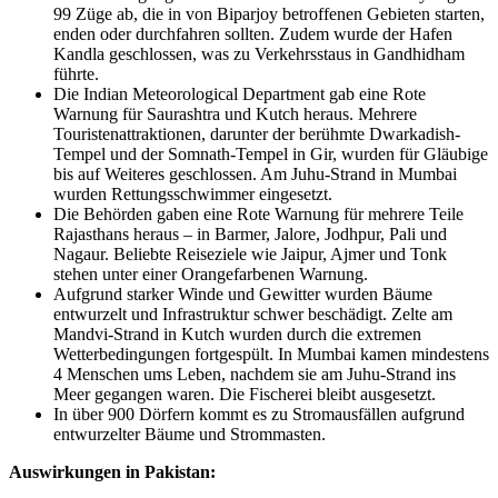
99 Züge ab, die in von Biparjoy betroffenen Gebieten starten,
enden oder durchfahren sollten. Zudem wurde der Hafen
Kandla geschlossen, was zu Verkehrsstaus in Gandhidham
führte.
Die Indian Meteorological Department gab eine Rote
Warnung für Saurashtra und Kutch heraus. Mehrere
Touristenattraktionen, darunter der berühmte Dwarkadish-
Tempel und der Somnath-Tempel in Gir, wurden für Gläubige
bis auf Weiteres geschlossen. Am Juhu-Strand in Mumbai
wurden Rettungsschwimmer eingesetzt.
Die Behörden gaben eine Rote Warnung für mehrere Teile
Rajasthans heraus – in Barmer, Jalore, Jodhpur, Pali und
Nagaur. Beliebte Reiseziele wie Jaipur, Ajmer und Tonk
stehen unter einer Orangefarbenen Warnung.
Aufgrund starker Winde und Gewitter wurden Bäume
entwurzelt und Infrastruktur schwer beschädigt. Zelte am
Mandvi-Strand in Kutch wurden durch die extremen
Wetterbedingungen fortgespült. In Mumbai kamen mindestens
4 Menschen ums Leben, nachdem sie am Juhu-Strand ins
Meer gegangen waren. Die Fischerei bleibt ausgesetzt.
In über 900 Dörfern kommt es zu Stromausfällen aufgrund
entwurzelter Bäume und Strommasten.
Auswirkungen in Pakistan: