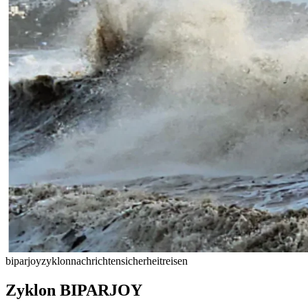
biparjoy
zyklon
nachrichten
sicherheit
reisen
Zyklon BIPARJOY