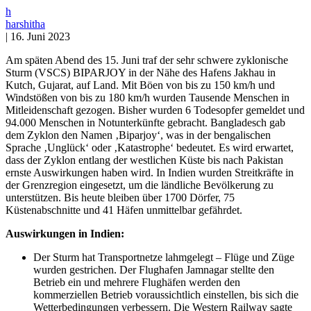
h
harshitha
|
16. Juni 2023
Am späten Abend des 15. Juni traf der sehr schwere zyklonische
Sturm (VSCS) BIPARJOY in der Nähe des Hafens Jakhau in
Kutch, Gujarat, auf Land. Mit Böen von bis zu 150 km/h und
Windstößen von bis zu 180 km/h wurden Tausende Menschen in
Mitleidenschaft gezogen. Bisher wurden 6 Todesopfer gemeldet und
94.000 Menschen in Notunterkünfte gebracht. Bangladesch gab
dem Zyklon den Namen ‚Biparjoy‘, was in der bengalischen
Sprache ‚Unglück‘ oder ‚Katastrophe‘ bedeutet. Es wird erwartet,
dass der Zyklon entlang der westlichen Küste bis nach Pakistan
ernste Auswirkungen haben wird. In Indien wurden Streitkräfte in
der Grenzregion eingesetzt, um die ländliche Bevölkerung zu
unterstützen. Bis heute bleiben über 1700 Dörfer, 75
Küstenabschnitte und 41 Häfen unmittelbar gefährdet.
Auswirkungen in Indien:
Der Sturm hat Transportnetze lahmgelegt – Flüge und Züge
wurden gestrichen. Der Flughafen Jamnagar stellte den
Betrieb ein und mehrere Flughäfen werden den
kommerziellen Betrieb voraussichtlich einstellen, bis sich die
Wetterbedingungen verbessern. Die Western Railway sagte