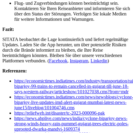
Flug- und Zugverbindungen können beeinträchtigt sein.
Kontaktieren Sie Ihren Reiseanbieter und informieren Sie sich
über den Status der Störungen. Verfolgen Sie lokale Medien
für weitere Informationen und Warnungen.
Fazit:
SITATA beobachtet die Lage kontinuierlich und liefert regelmäßige
Updates. Laden Sie die App herunter, um über potenzielle Risiken
durch die Brände informiert zu bleiben, die Ihre Reise
beeinträchtigen könnten. Bleiben Sie über unsere verschiedenen
Plattformen verbunden. (
Facebook
,
Instagram
,
Linkedin
)
Referenzen:
https://economictimes.indiatimes.com/industry/transportation/ra
biparjoy-99-trains-to-remain-cancelled-in-gujarat-till-june-18-
says-western-railway/articleshow/101027038.cms?from=mdr
https://economictimes.indiatimes.com/news/newsblogs/cyclone
biparjoy-live-updates-imd-alert-gujarat-mumbai-latest-news-
june15/liveblog/101004746.cms
https://reliefweb.int/disaster/tc-2023-000096-pak
https://news.abplive.com/news/india/cyclone-biparjoy-news-
strong-winds-heavy-rain-pummel-gujarat-trees-electric-poles-
uprooted-dwarka-mandvi-1609374