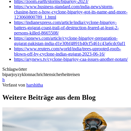
https://zoom.earth/storms/biparjoy-2023/
https://www.business-standard.com/india-news/storm-
chasing-here-s-how-cyclone-biparjoy-got-its-name-and-more-
123060800789_1.html
https://indianexpress.com/article/india/cyclone-biparjoy-
batters-gujarat-coast-trail-of-destruction-feared-at-least-2-
persons-killed-8665508/
https://apnews.com/article/cyclone-biparjoy-preparation-
gujarat-pakistan-india-d1e30bf4891b40cf5461c43a6cdc0af1
https://www.reuters.com/world/india/trees-uprooted-roofs-
blown-off-by-cyclone-indias-gujarat-2023-06-16/
https://arynews.tv/cyclone-biparjoy-caa-issues-another-notam/
Schlagwörter
biparjoy
zyklon
nachrichten
sicherheit
reisen
h
Verfasst von
harshitha
Weitere Beiträge aus dem Blog