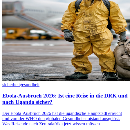
sicherheit
gesundheit
Ebola-Ausbruch 2026: Ist eine Reise in die DRK und
nach Uganda sicher?
Der Ebola-Ausbruch 2026 hat die ugandische Hauptstadt erreicht
und von der WHO den globalen Gesundheitsnotstand ausgelöst.
Was Reisende nach Zentralafrika jetzt wissen müssen.