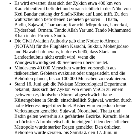
Es wird erwartet, dass sich der Zyklon etwa 400 km von
Karachi entfernt befindet und voraussichtlich in der Nähe von
Keti Bandar entlang der Sindh-Küste auf Land trifft. Zu den
wahrscheinlich betroffenen Gebieten gehören – Thatta,
Badin, Sajawal, Tharparkar, Karachi, Mirpurkhas, Umerkot,
Hyderabad, Ormara, Tando Allah Yar und Tando Muhammad
Khan in der Provinz Sindh.
Die Civil Aviation Authority gab eine Notice to Airmen
(NOTAM) für die Flughäfen Karachi, Sukkur, Mohenjodaro
und Nawabshah heraus, in der es heißt, dass Start- und
Landeerlaubnis nicht erteilt wird, wenn die
Windgeschwindigkeit 30 Seemeilen überschreitet.
Mindestens 40.000 Menschen wurden vorsorglich aus
risikoreichen Gebieten evakuiert oder umgesiedelt, und die
Behörden planen, bis zu 100.000 Menschen zu evakuieren.
Stand 16. Juni gab die Pakistan Meteorological Department
bekannt, dass sich der Zyklon von einem VSCS zu einem
‚schweren zyklonischen Sturm‘ abgeschwächt habe.
Küstengebiete in Sindh, einschließlich Sujawal, wurden durch
hohe Meeresspiegel überflutet. Bisher wurden jedoch keine
Verletzungen gemeldet. Sujawal, Nooriabad, Thatta und
Badin gelten weiterhin als gefährdete Bezirke. Karachi bleibt
in höchster Alarmbereitschaft; in einigen Teilen der südlichen
Metropole wurde starker Regen gemeldet. Den örtlichen
Behörden wurde geraten, bis Samstag, den 17. Juni, in