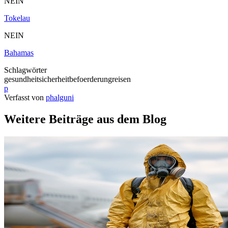
NEIN
Tokelau
NEIN
Bahamas
Schlagwörter
gesundheit
sicherheit
befoerderung
reisen
p
Verfasst von
phalguni
Weitere Beiträge aus dem Blog