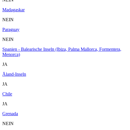
Madagaskar
NEIN
Paraguay
NEIN
Spanien - Balearische Inseln (Ibiza, Palma Mallorca, Formentera,
Menorca)
JA
Åland-Inseln
JA
Chile
JA
Grenada
NEIN