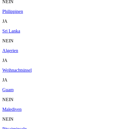
NEIN
Philippinen
JA
Sri Lanka
NEIN
Algerien
JA
Weihnachtsinsel
JA
Guam
NEIN
Malediven
NEIN
Pitcairninseln