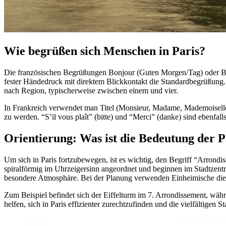
Wie begrüßen sich Menschen in Paris?
Die französischen Begrüßungen Bonjour (Guten Morgen/Tag) oder Bon
fester Händedruck mit direktem Blickkontakt die Standardbegrüßung.
nach Region, typischerweise zwischen einem und vier.
In Frankreich verwendet man Titel (Monsieur, Madame, Mademoiselle
zu werden. “S’il vous plaît” (bitte) und “Merci” (danke) sind ebenfal
Orientierung: Was ist die Bedeutung der 
Um sich in Paris fortzubewegen, ist es wichtig, den Begriff “Arrondi
spiralförmig im Uhrzeigersinn angeordnet und beginnen im Stadtzentr
besondere Atmosphäre. Bei der Planung verwenden Einheimische diesen
Zum Beispiel befindet sich der Eiffelturm im 7. Arrondissement, wä
helfen, sich in Paris effizienter zurechtzufinden und die vielfältigen St