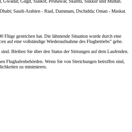
d, Gwadar, Gilgit, Sialkot, Peshawar, Skardu, Sukkur und Multan.
bu Dhabi; Saudi-Arabien - Riad, Dammam, Dschidda; Oman - Maskat.
300 Flüge gestrichen hat. Die lähmende Situation wurde durch eine
cen auf eine vollständige Wiederaufnahme des Flugbetriebs” gebe.
en sind. Bleiben Sie über den Status der Störungen auf dem Laufenden.
hen Flughafenbehörden. Wenn Sie von Streichungen betroffen sind,
lichkeiten zu minimieren.