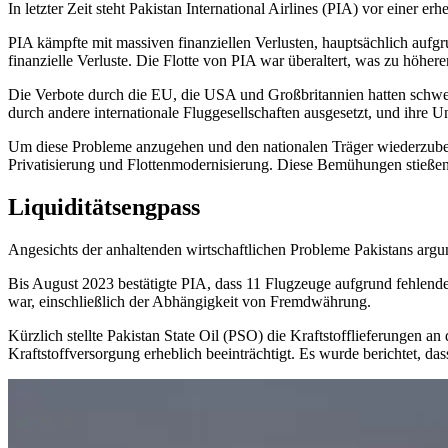
In letzter Zeit steht Pakistan International Airlines (PIA) vor einer 
PIA kämpfte mit massiven finanziellen Verlusten, hauptsächlich aufg
finanzielle Verluste. Die Flotte von PIA war überaltert, was zu höh
Die Verbote durch die EU, die USA und Großbritannien hatten schwer
durch andere internationale Fluggesellschaften ausgesetzt, und ihre 
Um diese Probleme anzugehen und den nationalen Träger wiederzubeleb
Privatisierung und Flottenmodernisierung. Diese Bemühungen stießen
Liquiditätsengpass
Angesichts der anhaltenden wirtschaftlichen Probleme Pakistans argu
Bis August 2023 bestätigte PIA, dass 11 Flugzeuge aufgrund fehlender
war, einschließlich der Abhängigkeit von Fremdwährung.
Kürzlich stellte Pakistan State Oil (PSO) die Kraftstofflieferungen 
Kraftstoffversorgung erheblich beeinträchtigt. Es wurde berichtet