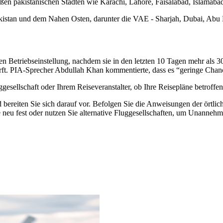
oßen pakistanischen Städten wie Karachi, Lahore, Faisalabad, Islamaba
Pakistan und dem Nahen Osten, darunter die VAE - Sharjah, Dubai, A
gen Betriebseinstellung, nachdem sie in den letzten 10 Tagen mehr als 
ärft. PIA-Sprecher Abdullah Khan kommentierte, dass es “geringe Chan
ggesellschaft oder Ihrem Reiseveranstalter, ob Ihre Reisepläne betroff
reiten Sie sich darauf vor. Befolgen Sie die Anweisungen der örtlic
neu fest oder nutzen Sie alternative Fluggesellschaften, um Unannehm