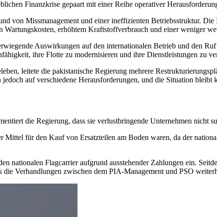
erheblichen Finanzkrise gepaart mit einer Reihe operativer Herausforderun
rund von Missmanagement und einer ineffizienten Betriebsstruktur. Die
eren Wartungskosten, erhöhtem Kraftstoffverbrauch und einer weniger we
wiegende Auswirkungen auf den internationalen Betrieb und den Ruf d
Unfähigkeit, ihre Flotte zu modernisieren und ihre Dienstleistungen zu 
en, leitete die pakistanische Regierung mehrere Restrukturierungsplän
 jedoch auf verschiedene Herausforderungen, und die Situation bleibt
mentiert die Regierung, dass sie verlustbringende Unternehmen nicht s
 Mittel für den Kauf von Ersatzteilen am Boden waren, da der nationale
an den nationalen Flagcarrier aufgrund ausstehender Zahlungen ein. Seit
, dass die Verhandlungen zwischen dem PIA-Management und PSO weiter