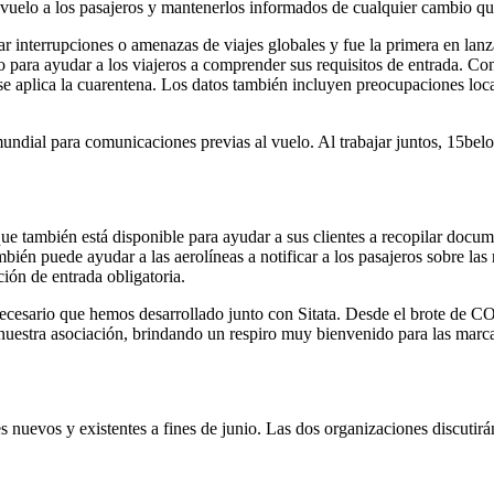
el vuelo a los pasajeros y mantenerlos informados de cualquier cambio qu
strear interrupciones o amenazas de viajes globales y fue la primera en la
 para ayudar a los viajeros a comprender sus requisitos de entrada. Co
se aplica la cuarentena. Los datos también incluyen preocupaciones local
ndial para comunicaciones previas al vuelo. Al trabajar juntos, 15below
ue también está disponible para ayudar a sus clientes a recopilar docum
ién puede ayudar a las aerolíneas a notificar a los pasajeros sobre las 
ión de entrada obligatoria.
necesario que hemos desarrollado junto con Sitata. Desde el brote de 
e nuestra asociación, brindando un respiro muy bienvenido para las marc
s nuevos y existentes a fines de junio. Las dos organizaciones discutirá