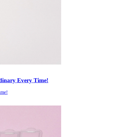
rdinary Every Time!
ime!