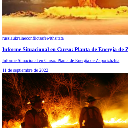
russiaukraineconflict
safewithsitata
Informe Situacional en Curso: Planta de Energía de 
Informe Situacional en Curso: Planta de Energía de Zaporizhzhia
11 de septiembre de 2022