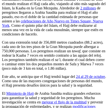
el mundo realizan el Hajj cada año, viajando al sitio más sagrado del
Islam, la Kaaba en la Gran Mezquita. Alrededor de
2 millones
de
peregrinos llegaron a Arabia Saudita para realizar el Hajj el año
pasado, eso es el doble de la cantidad estimada de personas que
asisten a las
celebraciones de Año Nuevo en Times Square, Nueva
York
. Como el quinto pilar del Islam, el Hajj debe realizarse al
menos una vez en la vida de cada musulmán, siempre que estén en
condiciones de hacerlo.
Con una extensión total de 356,800 metros cuadrados (88.2 acres),
cada uno de los tres pisos de la Gran Mezquita puede albergar a
750,000 personas. Los peregrinos realizan un
tawaf
, que consiste en
rodear la Kaaba 7 veces en sentido contrario a las agujas del reloj.
Los peregrinos también realizan el
sa’i
, durante el cual deben correr
o caminar entre los dos pequeños montes de Safa y Marwa 7 veces
(poco más de 3 km en total, o 1.86 millas).
Este año, se anticipa que el Hajj tendrá lugar del
24 al 29 de octubre
.
Como una de las mayores congregaciones de personas del mundo,
el Hajj presenta desafíos únicos para la salud y la seguridad.
El
Ministerio de Hajj
de Arabia Saudita realiza grandes esfuerzos
para garantizar la salud y seguridad de los peregrinos. Mucha
investigación se centra en
mejorar el flujo de la multitud
y prevenir
la propagación de enfermedades, y se realizan
modificaciones