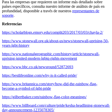
Para las empresas que requieren un informe más detallado sobre
países específicos, consulta nuestro informe de análisis de país en
profundidad, disponible a través de nuestros
representantes de
soporte
.
Referencias
https://scholarblogs.emory.edu/complit203/2017/03/03/chayla-2/
https://www.stonewall.org.uk/about-us/news/stonewall-uprising-50-
years-lgbt-history
https://www.nationalgeographic.com/history/article/stonewall-
uprising-ignited-modern-lgbtq-rights-movement
https://www.bbc.co.uk/newsround/52872693
https://bestlifeonline.com/why-is-it-called-pride/
https://www.britannica.com/story/how-did-the-rainbow-flag-
become-a-symbol-of-lgbt-pride
https://gilbertbaker.com/rainbow-flag-color-meanings/
https://www.billboard.com/culture/pride/kesha-headlining-stonewall-
day-announcement-1235078305/