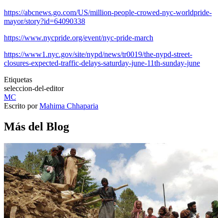
https://abcnews.go.com/US/million-people-crowed-nyc-worldpride-
mayor/story?id=64090338
https://www.nycpride.org/event/nyc-pride-march
https://www1.nyc.gov/site/nypd/news/tr0019/the-nypd-street-
closures-expected-traffic-delays-saturday-june-11th-sunday-june
Etiquetas
seleccion-del-editor
MC
Escrito por
Mahima Chhaparia
Más del Blog