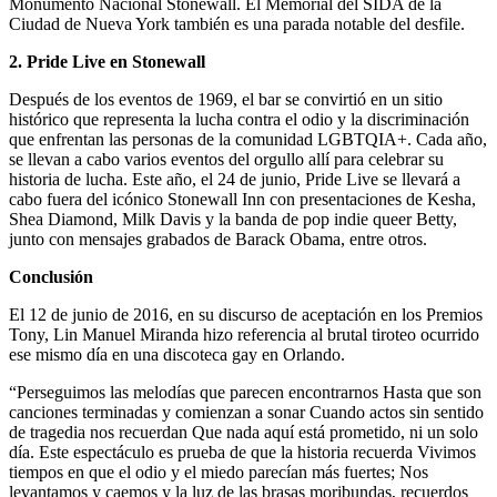
Monumento Nacional Stonewall. El Memorial del SIDA de la
Ciudad de Nueva York también es una parada notable del desfile.
2. Pride Live en Stonewall
Después de los eventos de 1969, el bar se convirtió en un sitio
histórico que representa la lucha contra el odio y la discriminación
que enfrentan las personas de la comunidad LGBTQIA+. Cada año,
se llevan a cabo varios eventos del orgullo allí para celebrar su
historia de lucha. Este año, el 24 de junio, Pride Live se llevará a
cabo fuera del icónico Stonewall Inn con presentaciones de Kesha,
Shea Diamond, Milk Davis y la banda de pop indie queer Betty,
junto con mensajes grabados de Barack Obama, entre otros.
Conclusión
El 12 de junio de 2016, en su discurso de aceptación en los Premios
Tony, Lin Manuel Miranda hizo referencia al brutal tiroteo ocurrido
ese mismo día en una discoteca gay en Orlando.
“Perseguimos las melodías que parecen encontrarnos Hasta que son
canciones terminadas y comienzan a sonar Cuando actos sin sentido
de tragedia nos recuerdan Que nada aquí está prometido, ni un solo
día. Este espectáculo es prueba de que la historia recuerda Vivimos
tiempos en que el odio y el miedo parecían más fuertes; Nos
levantamos y caemos y la luz de las brasas moribundas, recuerdos