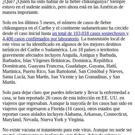
¿Qué? ¿Quién ha oído hablar de la fiebre chikungunya? Siempre
estuvo en el sudeste asiático, pero ahora está en las Américas de
manera importante.
Solo en los últimos 5 meses, el número de casos de fiebre
chikungunya en el Caribe y el continente sudamericano ha crecido
desde el caso inicial hasta
un total de 103,018 casos sospechosos y
4,406 casos confirmados por laboratorio
. La transmisión local de
este virus se ha identificado en algunos de los mejores destinos
turísticos del Caribe o Sudamérica. Los 18 países o territorios
gravemente afectados incluyen Anguila, Antigua y Barbuda,
Barbados, Islas Vírgenes Británicas, Dominica, República
Dominicana, Guayana Francesa, Guadalupe, Guyana, Haití,
Martinica, Puerto Rico, San Bartolomé, San Cristóbal y Nieves,
Santa Lucía, San Martín, San Vicente y las Granadinas, y San
Martín.
Solo para dejar claro que puedes infectarte y llevar la enfermedad a
casa, se han reportado 26 casos de esta infección en EE. UU. en
viajeros que regresaban. Aunque la mayoría de los casos han sido en
viajeros que regresaron a Florida (16 casos), otros estados que
reportan casos aislados incluyen Alabama, Arkansas, Connecticut,
Maryland, Nevada, Nueva York y Virginia.
No existe vacuna ni tratamiento para este virus. Aunque no suele ser