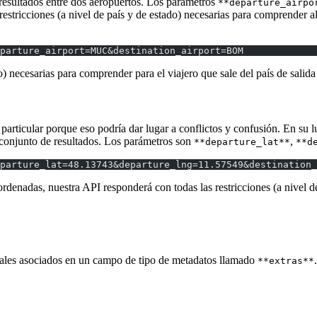
 resultados entre dos aeropuertos. Los parámetros
**departure_airpo
s restricciones (a nivel de país y de estado) necesarias para comprender al
eparture_airport=MUC&destination_airport=BOM
o) necesarias para comprender para el viajero que sale del país de salida 
n particular porque eso podría dar lugar a conflictos y confusión. En su
 conjunto de resultados. Los parámetros son
,
**departure_lat**
**d
parture_lat=48.13743&departure_lng=11.57549&destination_
ordenadas, nuestra API responderá con todas las restricciones (a nivel d
onales asociados en un campo de tipo de metadatos llamado
**extras**