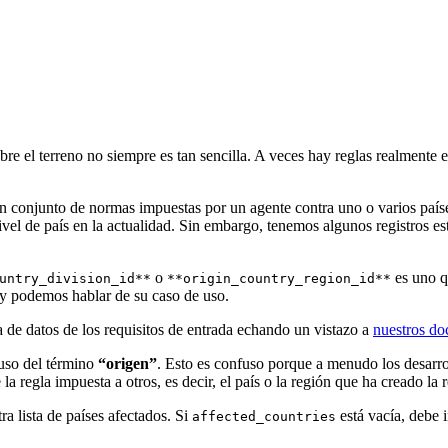
obre el terreno no siempre es tan sencilla. A veces hay reglas realment
 conjunto de normas impuestas por un agente contra uno o varios países
 nivel de país en la actualidad. Sin embargo, tenemos algunos registros e
o
es uno qu
untry_division_id**
**origin_country_region_id**
y podemos hablar de su caso de uso.
a de datos de los requisitos de entrada echando un vistazo a
nuestros do
 uso del término
“origen”
. Esto es confuso porque a menudo los desarrol
 regla impuesta a otros, es decir, el país o la región que ha creado la r
a lista de países afectados. Si
está vacía, debe i
affected_countries