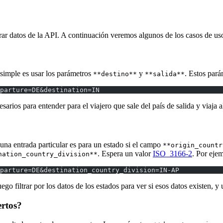
ar datos de la API. A continuación veremos algunos de los casos de u
 simple es usar los parámetros
y
. Estos par
**destino**
**salida**
parture=DE&destination=IN
esarios para entender para el viajero que sale del país de salida y viaja a
e una entrada particular es para un estado si el campo
**origin_countr
. Espera un valor
ISO_3166-2
. Por eje
nation_country_division**
parture=DE&destination_country_division=IN-AP
 filtrar por los datos de los estados para ver si esos datos existen, y ut
ertos?