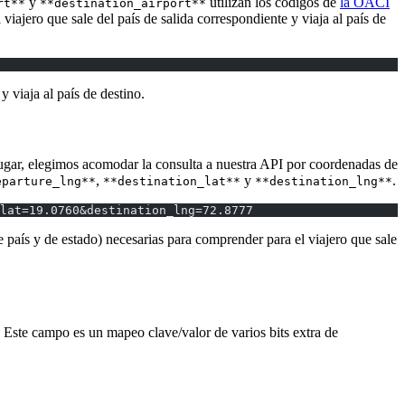
y
utilizan los códigos de
la OACI
rt**
**destination_airport**
 viajero que sale del país de salida correspondiente y viaja al país de
y viaja al país de destino.
 lugar, elegimos acomodar la consulta a nuestra API por coordenadas de
,
y
.
eparture_lng**
**destination_lat**
**destination_lng**
lat=19.0760&destination_lng=72.8777
e país y de estado) necesarias para comprender para el viajero que sale
. Este campo es un mapeo clave/valor de varios bits extra de