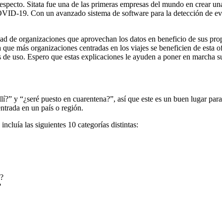
especto. Sitata fue una de las primeras empresas del mundo en crear un
 COVID-19. Con un avanzado sistema de software para la detección de ev
ad de organizaciones que aprovechan los datos en beneficio de sus prop
que más organizaciones centradas en los viajes se beneficien de esta of
s de uso. Espero que estas explicaciones le ayuden a poner en marcha sus
llí?” y “¿seré puesto en cuarentena?”, así que este es un buen lugar pa
entrada en un país o región.
ncluía las siguientes 10 categorías distintas:
)?
?