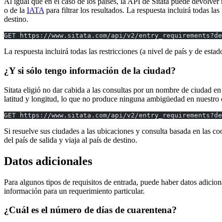
Al igual que en el caso de los países, la API de Sitata puede devolver
o de la
IATA
para filtrar los resultados. La respuesta incluirá todas la
destino.
GET https://www.sitata.com/api/v2/entry_requirements?d
La respuesta incluirá todas las restricciones (a nivel de país y de estad
¿Y si sólo tengo información de la ciudad?
Sitata eligió no dar cabida a las consultas por un nombre de ciudad e
latitud y longitud, lo que no produce ninguna ambigüedad en nuestro
GET https://www.sitata.com/api/v2/entry_requirements?de
Si resuelve sus ciudades a las ubicaciones y consulta basada en las co
del país de salida y viaja al país de destino.
Datos adicionales
Para algunos tipos de requisitos de entrada, puede haber datos adici
información para un requerimiento particular.
¿Cuál es el número de días de cuarentena?