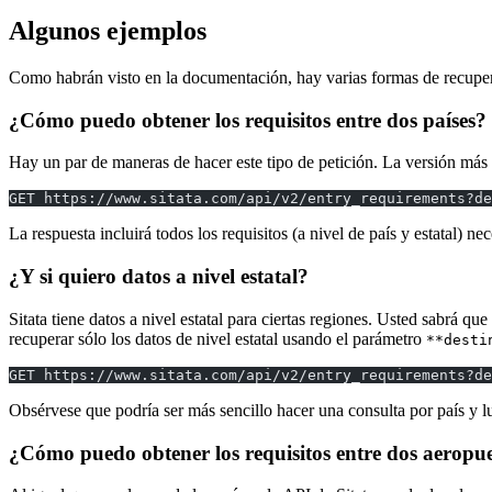
Algunos ejemplos
Como habrán visto en la documentación, hay varias formas de recuper
¿Cómo puedo obtener los requisitos entre dos países?
Hay un par de maneras de hacer este tipo de petición. La versión más
GET https://www.sitata.com/api/v2/entry_requirements?de
La respuesta incluirá todos los requisitos (a nivel de país y estatal) nec
¿Y si quiero datos a nivel estatal?
Sitata tiene datos a nivel estatal para ciertas regiones. Usted sabrá qu
recuperar sólo los datos de nivel estatal usando el parámetro
**desti
GET https://www.sitata.com/api/v2/entry_requirements?de
Obsérvese que podría ser más sencillo hacer una consulta por país y luego
¿Cómo puedo obtener los requisitos entre dos aeropu