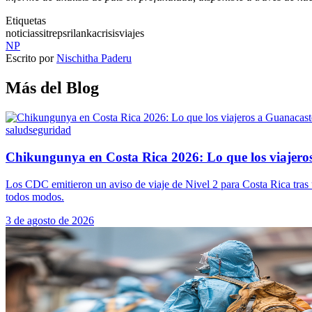
Etiquetas
noticias
sitrep
srilankacrisis
viajes
NP
Escrito por
Nischitha Paderu
Más del Blog
salud
seguridad
Chikungunya en Costa Rica 2026: Lo que los viajeros
Los CDC emitieron un aviso de viaje de Nivel 2 para Costa Rica tras u
todos modos.
3 de agosto de 2026