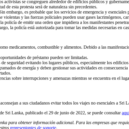
s activistas se congreguen alrededor de edificios públicos y gubernament
tud de esta protesta será de naturaleza sin precedentes.
. Sin embargo, es probable que los servicios de emergencia y esenciales
e violentas y las fuerzas policiales pueden usar gases lacrimógenos, ca
 la policía de emitir una orden que impidiera a los manifestantes penet
bargo, la policía está autorizada para tomar las medidas necesarias en cas
como medicamentos, combustible y alimentos. Debido a las manifestacion
 oportunidades de préstamo pueden ser limitadas.
 de seguridad evitando los lugares públicos, especialmente los edificio
rogramados de energía y deben gestionar sus actividades en consecuencia 
rtados.
ncias sobre interrupciones y amenazas mientras se encuentra en el lugar
aconsejan a sus ciudadanos evitar todos los viajes no esenciales a Sri L
 de Sri Lanka, publicado el 29 de junio de 2022, se puede consultar
aqu
 Lanka para obtener información adicional. Para las empresas que requi
stros
representantes de soporte
.