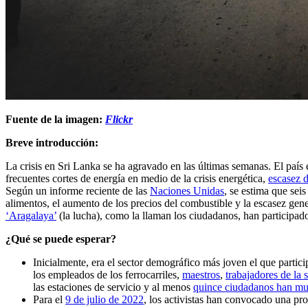
Fuente de la imagen:
Flickr
Breve introducción:
La crisis en Sri Lanka se ha agravado en las últimas semanas. El país
frecuentes cortes de energía en medio de la crisis energética,
escasez 
Según un informe reciente de las
Naciones Unidas
, se estima que sei
alimentos, el aumento de los precios del combustible y la escasez gen
‘Aragalaya’
(la lucha), como la llaman los ciudadanos, han participado
¿Qué se puede esperar?
Inicialmente, era el sector demográfico más joven el que partic
los empleados de los ferrocarriles,
maestros
,
trabajadores de la 
las estaciones de servicio y al menos
quince ciudadanos han mu
Para el
9 de julio de 2022
, los activistas han convocado una pro