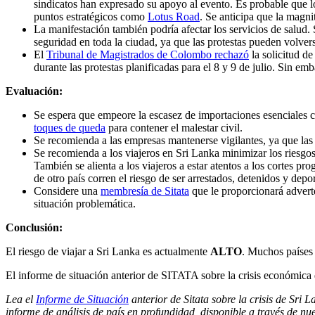
sindicatos han expresado su apoyo al evento. Es probable que lo
puntos estratégicos como
Lotus Road
. Se anticipa que la magni
La manifestación también podría afectar los servicios de salud
seguridad en toda la ciudad, ya que las protestas pueden volvers
El
Tribunal de Magistrados de Colombo rechazó
la solicitud de
durante las protestas planificadas para el 8 y 9 de julio. Sin em
Evaluación:
Se espera que empeore la escasez de importaciones esenciales 
toques de queda
para contener el malestar civil.
Se recomienda a las empresas mantenerse vigilantes, ya que las
Se recomienda a los viajeros en Sri Lanka minimizar los riesgos
También se alienta a los viajeros a estar atentos a los cortes p
de otro país corren el riesgo de ser arrestados, detenidos y depo
Considere una
membresía de Sitata
que le proporcionará adverte
situación problemática.
Conclusión:
El riesgo de viajar a Sri Lanka es actualmente
ALTO
. Muchos países 
El informe de situación anterior de SITATA sobre la crisis económica
Lea el
Informe de Situación
anterior de Sitata sobre la crisis de Sri
informe de análisis de país en profundidad, disponible a través de nue