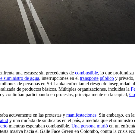
 enfrenta una escasez sin precedentes de
combustible
, lo que profundiza
de suministro de agua
, interrupciones en el
transporte
público
y privado, 
s millones de personas en Sri Lanka enfrentan el riesgo de inseguridad al
eralizada de productos básicos. Múltiples organizaciones, incluidas la
Fe
 y continúan participando en protestas, principalmente en la capital,
Co
ipaba activamente en las protestas y
manifestaciones
. Sin embargo, en l
salud
y una miríada de sindicatos en el país, a medida que el suministr
erto
mientras esperaban combustible.
Una persona murió
en un enfrenta
testa masiva hacia el Galle Face Green en Colombo, contra la crisis eco