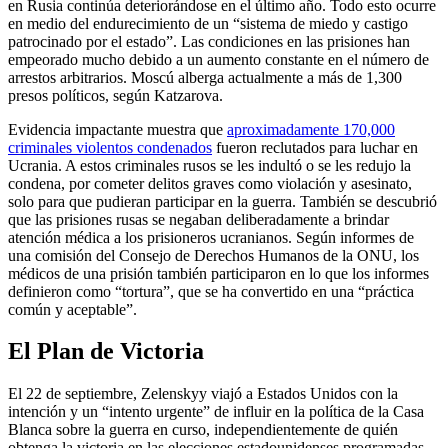
en Rusia continúa deteriorándose en el último año. Todo esto ocurre
en medio del endurecimiento de un “sistema de miedo y castigo
patrocinado por el estado”. Las condiciones en las prisiones han
empeorado mucho debido a un aumento constante en el número de
arrestos arbitrarios. Moscú alberga actualmente a más de 1,300
presos políticos, según Katzarova.
Evidencia impactante muestra que
aproximadamente 170,000
criminales violentos condenados
fueron reclutados para luchar en
Ucrania. A estos criminales rusos se les indultó o se les redujo la
condena, por cometer delitos graves como violación y asesinato,
solo para que pudieran participar en la guerra. También se descubrió
que las prisiones rusas se negaban deliberadamente a brindar
atención médica a los prisioneros ucranianos. Según informes de
una comisión del Consejo de Derechos Humanos de la ONU, los
médicos de una prisión también participaron en lo que los informes
definieron como “tortura”, que se ha convertido en una “práctica
común y aceptable”.
El Plan de Victoria
El 22 de septiembre, Zelenskyy viajó a Estados Unidos con la
intención y un “intento urgente” de influir en la política de la Casa
Blanca sobre la guerra en curso, independientemente de quién
obtenga la victoria en las elecciones estadounidenses programadas