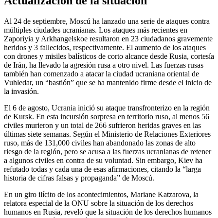
Actualización de la situación
Al 24 de septiembre, Moscú ha lanzado una serie de ataques contra
múltiples ciudades ucranianas. Los ataques más recientes en
Zaporiyia y Arkhangelskoe resultaron en 23 ciudadanos gravemente
heridos y 3 fallecidos, respectivamente. El aumento de los ataques
con drones y misiles balísticos de corto alcance desde Rusia, cortesía
de Irán, ha llevado la agresión rusa a otro nivel. Las fuerzas rusas
también han comenzado a atacar la ciudad ucraniana oriental de
Vuhledar, un “bastión” que se ha mantenido firme desde el inicio de
la invasión.
El 6 de agosto, Ucrania inició su ataque transfronterizo en la región
de Kursk. En esta incursión sorpresa en territorio ruso, al menos 56
civiles murieron y un total de 266 sufrieron heridas graves en las
últimas siete semanas. Según el Ministerio de Relaciones Exteriores
ruso, más de 131,000 civiles han abandonado las zonas de alto
riesgo de la región, pero se acusa a las fuerzas ucranianas de retener
a algunos civiles en contra de su voluntad. Sin embargo, Kiev ha
refutado todas y cada una de esas afirmaciones, citando la “larga
historia de cifras falsas y propaganda” de Moscú.
En un giro ilícito de los acontecimientos, Mariane Katzarova, la
relatora especial de la ONU sobre la situación de los derechos
humanos en Rusia, reveló que la situación de los derechos humanos