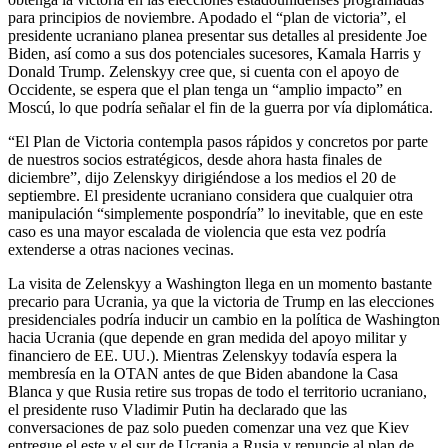
para principios de noviembre. Apodado el “plan de victoria”, el
presidente ucraniano planea presentar sus detalles al presidente Joe
Biden, así como a sus dos potenciales sucesores, Kamala Harris y
Donald Trump. Zelenskyy cree que, si cuenta con el apoyo de
Occidente, se espera que el plan tenga un “amplio impacto” en
Moscú, lo que podría señalar el fin de la guerra por vía diplomática.
“El Plan de Victoria contempla pasos rápidos y concretos por parte
de nuestros socios estratégicos, desde ahora hasta finales de
diciembre”, dijo Zelenskyy dirigiéndose a los medios el 20 de
septiembre. El presidente ucraniano considera que cualquier otra
manipulación “simplemente pospondría” lo inevitable, que en este
caso es una mayor escalada de violencia que esta vez podría
extenderse a otras naciones vecinas.
La visita de Zelenskyy a Washington llega en un momento bastante
precario para Ucrania, ya que la victoria de Trump en las elecciones
presidenciales podría inducir un cambio en la política de Washington
hacia Ucrania (que depende en gran medida del apoyo militar y
financiero de EE. UU.). Mientras Zelenskyy todavía espera la
membresía en la OTAN antes de que Biden abandone la Casa
Blanca y que Rusia retire sus tropas de todo el territorio ucraniano,
el presidente ruso Vladimir Putin ha declarado que las
conversaciones de paz solo pueden comenzar una vez que Kiev
entregue el este y el sur de Ucrania a Rusia y renuncie al plan de