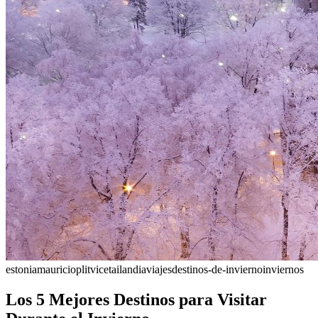
estonia
mauricio
plitvice
tailandia
viajes
destinos-de-invierno
inviernos
Los 5 Mejores Destinos para Visitar