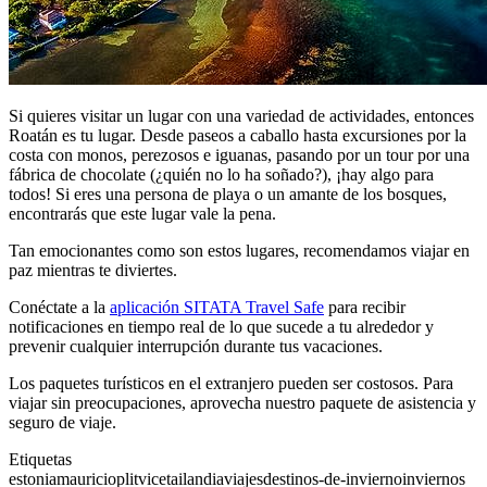
Si quieres visitar un lugar con una variedad de actividades, entonces
Roatán es tu lugar. Desde paseos a caballo hasta excursiones por la
costa con monos, perezosos e iguanas, pasando por un tour por una
fábrica de chocolate (¿quién no lo ha soñado?), ¡hay algo para
todos! Si eres una persona de playa o un amante de los bosques,
encontrarás que este lugar vale la pena.
Tan emocionantes como son estos lugares, recomendamos viajar en
paz mientras te diviertes.
Conéctate a la
aplicación SITATA Travel Safe
para recibir
notificaciones en tiempo real de lo que sucede a tu alrededor y
prevenir cualquier interrupción durante tus vacaciones.
Los paquetes turísticos en el extranjero pueden ser costosos. Para
viajar sin preocupaciones, aprovecha nuestro paquete de asistencia y
seguro de viaje.
Etiquetas
estonia
mauricio
plitvice
tailandia
viajes
destinos-de-invierno
inviernos