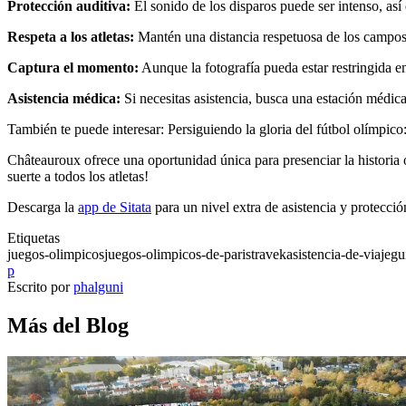
Protección auditiva:
El sonido de los disparos puede ser intenso, así
Respeta a los atletas:
Mantén una distancia respetuosa de los campos d
Captura el momento:
Aunque la fotografía pueda estar restringida en
Asistencia médica:
Si necesitas asistencia, busca una estación médic
También te puede interesar: Persiguiendo la gloria del fútbol olímpic
Châteauroux ofrece una oportunidad única para presenciar la historia 
suerte a todos los atletas!
Descarga la
app de Sitata
para un nivel extra de asistencia y protecci
Etiquetas
juegos-olimpicos
juegos-olimpicos-de-paris
travek
asistencia-de-viaje
gu
p
Escrito por
phalguni
Más del Blog