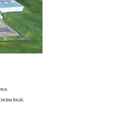
sca.
cocina local.