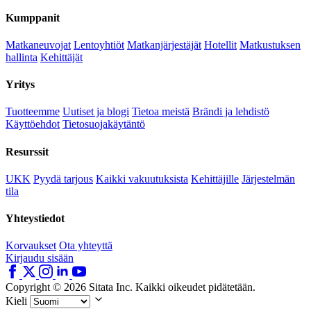
Kumppanit
Matkaneuvojat
Lentoyhtiöt
Matkanjärjestäjät
Hotellit
Matkustuksen
hallinta
Kehittäjät
Yritys
Tuotteemme
Uutiset ja blogi
Tietoa meistä
Brändi ja lehdistö
Käyttöehdot
Tietosuojakäytäntö
Resurssit
UKK
Pyydä tarjous
Kaikki vakuutuksista
Kehittäjille
Järjestelmän
tila
Yhteystiedot
Korvaukset
Ota yhteyttä
Kirjaudu sisään
Copyright © 2026 Sitata Inc. Kaikki oikeudet pidätetään.
Kieli