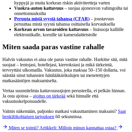
hyppyjä ja muita korkean riskin aktiviteetteja varten
Vuokra-auton kattavuus
– suojaa ajoneuvon vahingoilta tai
onnettomuuksilta
Peruuta mistä syystä tahansa (CFAR)
– joustavuus
peruuttaa mistä syystä tahansa osittaisella korvauksella
Korkean arvon tavaroiden kattavuus
– lisäsuoja kalliille
elektroniikalle, koruille tai kameralaitteistolle
Miten saada paras vastine rahalle
Halvin vakuutus ei aina ole paras vastine rahalle. Harkitse sitä, mitä
suojaat – lentojasi, hotellejasi, kierroksiasi ja mikä tärkeintä,
terveyttäsi ulkomailla. Vakuutus, joka maksaa 50–150 dollaria, voi
säästää sinut tuhansien hätälääkärikulujen tai menetettyjen
matkasäästöjen maksamiselta.
Vertaa suunnitelmia kattavuusrajojen perusteella, ei pelkän hinnan.
Ja osta ajoissa –
ajoitus on tärkeää
sekä hinnalle että
vakuutuskelpoisuudelle.
Valmis näkemään, paljonko matkasi vakuuttaminen maksaisi?
Saat
henkilökohtaisen tarjouksen
60 sekunnissa.
Miten se toimii?
Artikkeli: Milloin minun kannattaa ostaa?