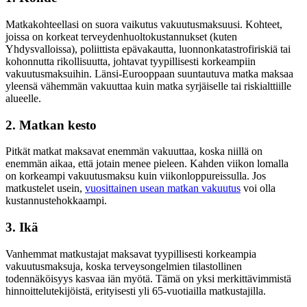
Matkakohteellasi on suora vaikutus vakuutusmaksuusi. Kohteet,
joissa on korkeat terveydenhuoltokustannukset (kuten
Yhdysvalloissa), poliittista epävakautta, luonnonkatastrofiriskiä tai
kohonnutta rikollisuutta, johtavat tyypillisesti korkeampiin
vakuutusmaksuihin. Länsi-Eurooppaan suuntautuva matka maksaa
yleensä vähemmän vakuuttaa kuin matka syrjäiselle tai riskialttiille
alueelle.
2. Matkan kesto
Pitkät matkat maksavat enemmän vakuuttaa, koska niillä on
enemmän aikaa, että jotain menee pieleen. Kahden viikon lomalla
on korkeampi vakuutusmaksu kuin viikonloppureissulla. Jos
matkustelet usein,
vuosittainen usean matkan vakuutus
voi olla
kustannustehokkaampi.
3. Ikä
Vanhemmat matkustajat maksavat tyypillisesti korkeampia
vakuutusmaksuja, koska terveysongelmien tilastollinen
todennäköisyys kasvaa iän myötä. Tämä on yksi merkittävimmistä
hinnoittelutekijöistä, erityisesti yli 65-vuotiailla matkustajilla.