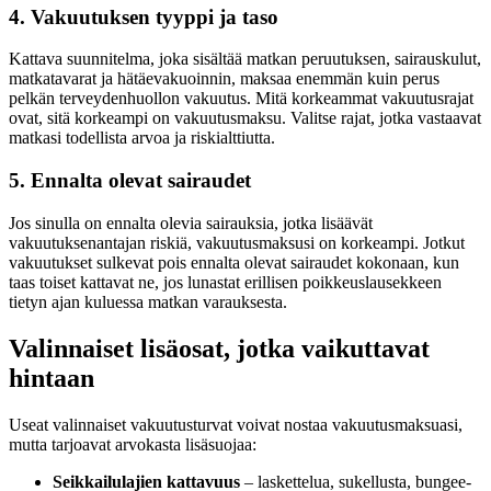
4. Vakuutuksen tyyppi ja taso
Kattava suunnitelma, joka sisältää matkan peruutuksen, sairauskulut,
matkatavarat ja hätäevakuoinnin, maksaa enemmän kuin perus
pelkän terveydenhuollon vakuutus. Mitä korkeammat vakuutusrajat
ovat, sitä korkeampi on vakuutusmaksu. Valitse rajat, jotka vastaavat
matkasi todellista arvoa ja riskialttiutta.
5. Ennalta olevat sairaudet
Jos sinulla on ennalta olevia sairauksia, jotka lisäävät
vakuutuksenantajan riskiä, vakuutusmaksusi on korkeampi. Jotkut
vakuutukset sulkevat pois ennalta olevat sairaudet kokonaan, kun
taas toiset kattavat ne, jos lunastat erillisen poikkeuslausekkeen
tietyn ajan kuluessa matkan varauksesta.
Valinnaiset lisäosat, jotka vaikuttavat
hintaan
Useat valinnaiset vakuutusturvat voivat nostaa vakuutusmaksuasi,
mutta tarjoavat arvokasta lisäsuojaa:
Seikkailulajien kattavuus
– laskettelua, sukellusta, bungee-