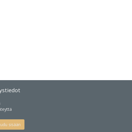
ystiedot
s
teyttä
audu sisään