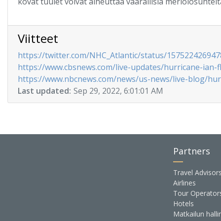
kovat tuulet voivat aiheuttaa vaarallisia meriolosuhteit
Viitteet
https://twitter.com/NHC_Atlantic/status/15752242694
https://www.cbsnews.com/live-updates/hurricane-ian-fl
https://www.nbcnews.com/news/us-news/live-blog/hurr
Last updated:
Sep 29, 2022, 6:01:01 AM
Partners
Travel Advisor
Airlines
Tour Operator
Hotels
Matkailun halli