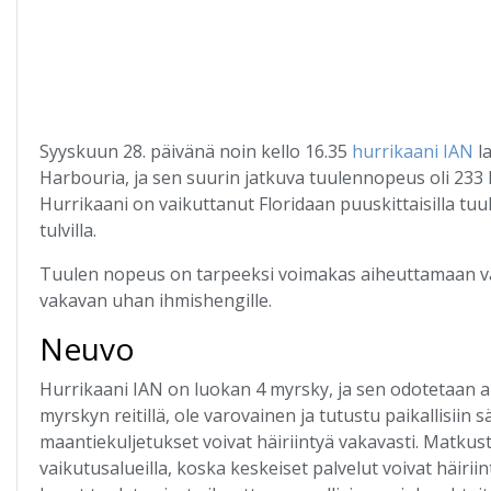
Syyskuun 28. päivänä noin kello 16.35
hurrikaani IAN
la
Harbouria, ja sen suurin jatkuva tuulennopeus oli 233 
Hurrikaani on vaikuttanut Floridaan puuskittaisilla tuulill
tulvilla.
Tuulen nopeus on tarpeeksi voimakas aiheuttamaan valt
vakavan uhan ihmishengille.
Neuvo
Hurrikaani IAN on luokan 4 myrsky, ja sen odotetaan a
myrskyn reitillä, ole varovainen ja tutustu paikallisiin s
maantiekuljetukset voivat häiriintyä vakavasti. Matkus
vaikutusalueilla, koska keskeiset palvelut voivat häiriin