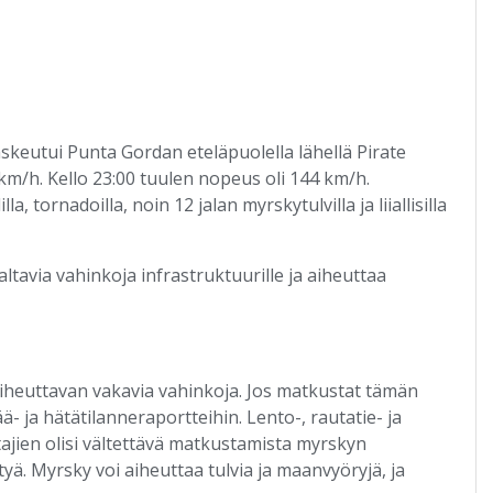
skeutui Punta Gordan eteläpuolella lähellä Pirate
km/h. Kello 23:00 tuulen nopeus oli 144 km/h.
a, tornadoilla, noin 12 jalan myrskytulvilla ja liiallisilla
avia vahinkoja infrastruktuurille ja aiheuttaa
iheuttavan vakavia vahinkoja. Jos matkustat tämän
ää- ja hätätilanneraportteihin. Lento-, rautatie- ja
tajien olisi vältettävä matkustamista myrskyn
tyä. Myrsky voi aiheuttaa tulvia ja maanvyöryjä, ja