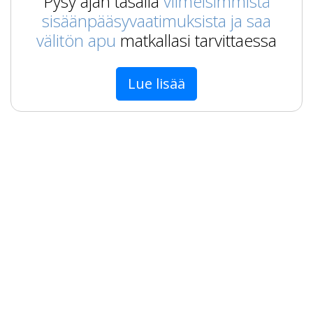
Pysy ajan tasalla
viimeisimmistä
sisäänpääsyvaatimuksista ja saa
välitön apu
matkallasi tarvittaessa
Lue lisää