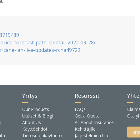
a.
78719489
orida-forecast-path-landfall-2022-09-28/
icane-ian-live-updates-rcna49729
Yritys
Resurssit
Yhte
s
Our Products
FAQs
Claim
Uutiset & Blogi
Get a Quote
Ota yh
s
About Us
All About Insurance
Käyttöehdot
Kehittäjille
Kirj
nta
Tietosuojakäytäntö
Järjestelmien tila