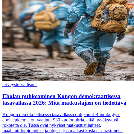
terveys
turvallisuus
Ebolan puhkeaminen Kongon demokraattisessa
tasavallassa 2026: Mitä matkustajien on tiedettävä
Kongon demokraattisessa tasavallassa puhjennut Bundibugyo-
ebolaepidemia on vaatinut 930 kuolonuhria, eikä hyväksyttyä
rokotetta ole. Tässä ovat nykyiset matkustustilanteet,
maahantulorajoitukset ja ohjeet, jos matkasi koskee sairastuneita