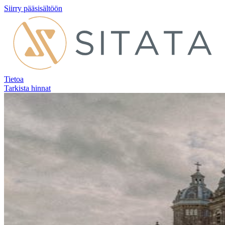
Siirry pääsisältöön
Tietoa
Tarkista hinnat