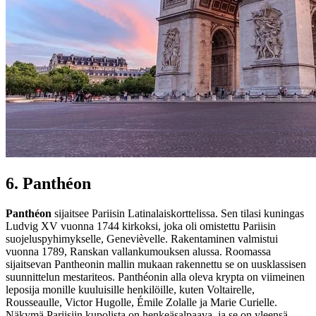
6.
Panthéon
Panthéon
sijaitsee Pariisin Latinalaiskorttelissa. Sen tilasi kuningas
Ludvig XV vuonna 1744 kirkoksi, joka oli omistettu Pariisin
suojeluspyhimykselle, Genevièvelle. Rakentaminen valmistui
vuonna 1789, Ranskan vallankumouksen alussa. Roomassa
sijaitsevan Pantheonin mallin mukaan rakennettu se on uusklassisen
suunnittelun mestariteos. Panthéonin alla oleva krypta on viimeinen
leposija monille kuuluisille henkilöille, kuten Voltairelle,
Rousseaulle, Victor Hugolle, Émile Zolalle ja Marie Curielle.
Näkymä Pariisiin kupolista on henkeäsalpaava, ja se on yleensä