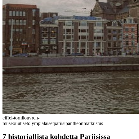
eiffel-torni
louvren-
museo
uutiset
olympialaiset
pariisi
pantheon
matkustus
7 historiallista kohdetta Pariisissa