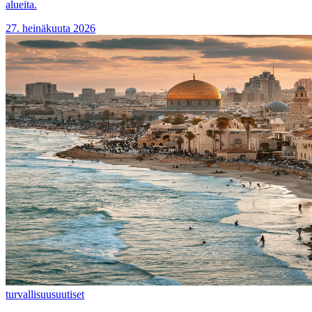
alueita.
27. heinäkuuta 2026
turvallisuus
uutiset