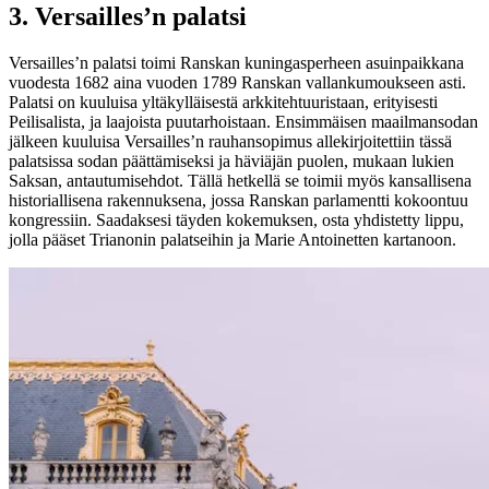
3.
Versailles’n palatsi
Versailles’n palatsi toimi Ranskan kuningasperheen asuinpaikkana
vuodesta 1682 aina vuoden 1789 Ranskan vallankumoukseen asti.
Palatsi on kuuluisa yltäkylläisestä arkkitehtuuristaan, erityisesti
Peilisalista, ja laajoista puutarhoistaan. Ensimmäisen maailmansodan
jälkeen kuuluisa Versailles’n rauhansopimus allekirjoitettiin tässä
palatsissa sodan päättämiseksi ja häviäjän puolen, mukaan lukien
Saksan, antautumisehdot. Tällä hetkellä se toimii myös kansallisena
historiallisena rakennuksena, jossa Ranskan parlamentti kokoontuu
kongressiin. Saadaksesi täyden kokemuksen, osta yhdistetty lippu,
jolla pääset Trianonin palatseihin ja Marie Antoinetten kartanoon.