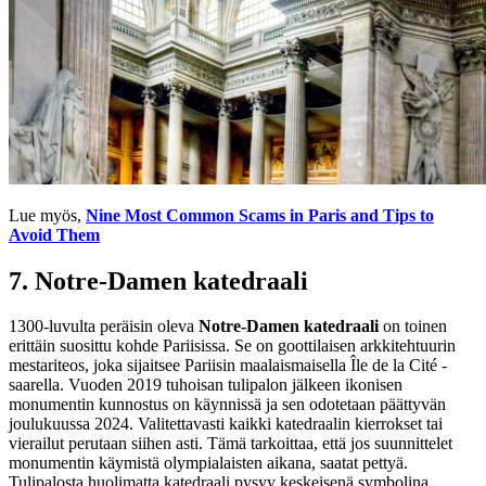
Lue myös,
Nine Most Common Scams in Paris and Tips to
Avoid Them
7.
Notre-Damen katedraali
1300-luvulta peräisin oleva
Notre-Damen katedraali
on toinen
erittäin suosittu kohde Pariisissa. Se on goottilaisen arkkitehtuurin
mestariteos, joka sijaitsee Pariisin maalaismaisella Île de la Cité -
saarella. Vuoden 2019 tuhoisan tulipalon jälkeen ikonisen
monumentin kunnostus on käynnissä ja sen odotetaan päättyvän
joulukuussa 2024. Valitettavasti kaikki katedraalin kierrokset tai
vierailut perutaan siihen asti. Tämä tarkoittaa, että jos suunnittelet
monumentin käymistä olympialaisten aikana, saatat pettyä.
Tulipalosta huolimatta katedraali pysyy keskeisenä symbolina