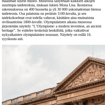
maailman suurin museo. Museossa säilytetään kaikkien aikojen
suurimpia taideteoksia, mukaan lukien Mona Lisa. Ikonisessa
rakennuksessa on 400 huonetta ja yli 30 000 uskomattoman hienoa
taideteosta. Osa palatsista on peräisin 1100-luvulta, ja sen
taidekokoelmat ovat todella valtavat, käsittäen aina muinaisista
sivilisaatioista 1800-luvulle. Olympialaisten aikana museossa
järjestetään näyttely “L’Olympisme: a modern invention, an ancient
heritage”. Se esittelee keskeisiä henkilöitä, jotka vaikuttivat
nykyaikaisten olympialaisten nousuun. Näyttely on esillä 16.
syyskuuta asti.