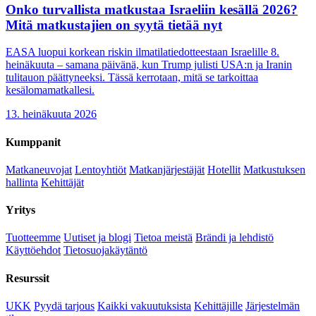
Onko turvallista matkustaa Israeliin kesällä 2026?
Mitä matkustajien on syytä tietää nyt
EASA luopui korkean riskin ilmatilatiedotteestaan Israelille 8.
heinäkuuta – samana päivänä, kun Trump julisti USA:n ja Iranin
tulitauon päättyneeksi. Tässä kerrotaan, mitä se tarkoittaa
kesälomamatkallesi.
13. heinäkuuta 2026
Kumppanit
Matkaneuvojat
Lentoyhtiöt
Matkanjärjestäjät
Hotellit
Matkustuksen
hallinta
Kehittäjät
Yritys
Tuotteemme
Uutiset ja blogi
Tietoa meistä
Brändi ja lehdistö
Käyttöehdot
Tietosuojakäytäntö
Resurssit
UKK
Pyydä tarjous
Kaikki vakuutuksista
Kehittäjille
Järjestelmän