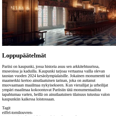
Loppupäätelmät
Pariisi on kaupunki, jossa historia asuu sen arkkitehtuurissa,
museoissa ja kaduilla. Kaupunki tarjoaa vertaansa vailla olevan
taustan vuoden 2024 kesäolympialaisille. Jokainen monumentti tai
maamerkki kertoo ainutlaatuisen tarinan, joka on auttanut
muovaamaan maailmaa nykyisekseen. Kun vierailijat ja urheilijat
ympäri maailmaa kokoontuvat Pariisiin tätä monumentaalista
tapahtumaa varten, heillä on ainutlaatuinen tilaisuus tutustua valon
kaupunkiin kaikessa loistossaan.
Tagit
eiffel-torni
louvren-