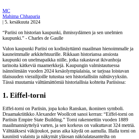
MC
Mahima Chhaparia
|
5. kesäkuuta 2024
“Pariisi on historian kaupunki, ihmissydämen ja sen unelmien
kaupunki.” - Charles de Gaulle
Valon kaupunki Pariisi on kodinäyttämö maailman hienoimmalle ja
kauneimmalle arkkitehtuurille. Rikkaan historiansa ansiosta
kaupunki on unelmapaikka niille, jotka rakastavat ikivanhoja
tarinoita kätkeviä maamerkkejä. Kaupungin valmistautuessa
isännöimään vuoden 2024 kesäolympialaisia, se tarjoaa loistavan
tilaisuuden vierailijoille tutustua sen historiallisiin nähtävyyksiin.
Tässä muutamia välttämättömiä historiallisia kohteita Pariisissa:
1.
Eiffel-torni
Eiffel-torni on Pariisin, jopa koko Ranskan, ikoninen symboli.
Draamakriitikko Alexander Woollcott sanoi kerran: “Eiffel-torni on
Pariisin Empire State Building.” Torni rakennettiin vuoden 1889
maailmannäyttelyä varten, ja sen korkeus on vaikuttavat 324 metriä.
Välttääksesi väkijoukot, paras aika käydä on aamulla. Illalla torni on
kauniisti valaistu ja näkymät yläosan näköalatasanteilta on