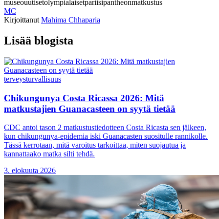
museo
uutiset
olympialaiset
pariisi
pantheon
matkustus
MC
Kirjoittanut
Mahima Chhaparia
Lisää blogista
terveys
turvallisuus
Chikungunya Costa Ricassa 2026: Mitä
matkustajien Guanacasteen on syytä tietää
CDC antoi tason 2 matkustustiedotteen Costa Ricasta sen jälkeen,
kun chikungunya-epidemia iski Guanacasten suositulle rannikolle.
Tässä kerrotaan, mitä varoitus tarkoittaa, miten suojautua ja
kannattaako matka silti tehdä.
3. elokuuta 2026