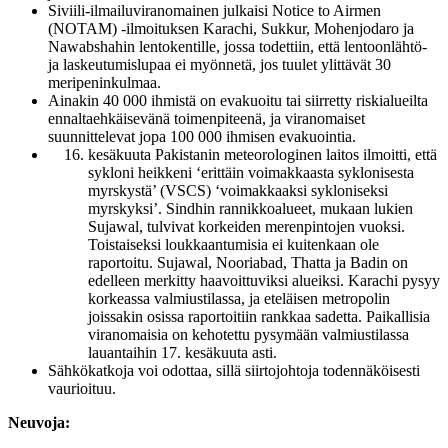
Siviili-ilmailuviranomainen julkaisi Notice to Airmen
(NOTAM) -ilmoituksen Karachi, Sukkur, Mohenjodaro ja
Nawabshahin lentokentille, jossa todettiin, että lentoonlähtö-
ja laskeutumislupaa ei myönnetä, jos tuulet ylittävät 30
meripeninkulmaa.
Ainakin 40 000 ihmistä on evakuoitu tai siirretty riskialueilta
ennaltaehkäisevänä toimenpiteenä, ja viranomaiset
suunnittelevat jopa 100 000 ihmisen evakuointia.
kesäkuuta Pakistanin meteorologinen laitos ilmoitti, että
sykloni heikkeni ‘erittäin voimakkaasta syklonisesta
myrskystä’ (VSCS) ‘voimakkaaksi sykloniseksi
myrskyksi’. Sindhin rannikkoalueet, mukaan lukien
Sujawal, tulvivat korkeiden merenpintojen vuoksi.
Toistaiseksi loukkaantumisia ei kuitenkaan ole
raportoitu. Sujawal, Nooriabad, Thatta ja Badin on
edelleen merkitty haavoittuviksi alueiksi. Karachi pysyy
korkeassa valmiustilassa, ja eteläisen metropolin
joissakin osissa raportoitiin rankkaa sadetta. Paikallisia
viranomaisia on kehotettu pysymään valmiustilassa
lauantaihin 17. kesäkuuta asti.
Sähkökatkoja voi odottaa, sillä siirtojohtoja todennäköisesti
vaurioituu.
Neuvoja: