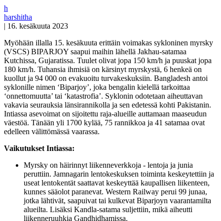
h
harshitha
|
16. kesäkuuta 2023
Myöhään illalla 15. kesäkuuta erittäin voimakas sykloninen myrsky
(VSCS) BIPARJOY saapui maihin lähellä Jakhau-satamaa
Kutchissa, Gujaratissa. Tuulet olivat jopa 150 km/h ja puuskat jopa
180 km/h. Tuhansia ihmisiä on kärsinyt myrskystä, 6 henkeä on
kuollut ja 94 000 on evakuoitu turvakeskuksiin. Bangladesh antoi
syklonille nimen ‘Biparjoy’, joka bengalin kielellä tarkoittaa
‘onnettomuutta’ tai ‘katastrofia’. Syklonin odotetaan aiheuttavan
vakavia seurauksia länsirannikolla ja sen edetessä kohti Pakistanin.
Intiassa asevoimat on sijoitettu raja-alueille auttamaan maaseudun
väestöä. Tänään yli 1700 kylää, 75 rannikkoa ja 41 satamaa ovat
edelleen välittömässä vaarassa.
Vaikutukset Intiassa:
Myrsky on häirinnyt liikenneverkkoja - lentoja ja junia
peruttiin. Jamnagarin lentokeskuksen toiminta keskeytettiin ja
useat lentokentät saattavat keskeyttää kaupallisen liikenteen,
kunnes sääolot paranevat. Western Railway perui 99 junaa,
jotka lähtivät, saapuivat tai kulkevat Biparjoyn vaarantamilta
alueilta. Lisäksi Kandla-satama suljettiin, mikä aiheutti
liikenneruuhkia Gandhidhamissa.