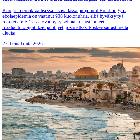
Kongon demokraattisessa tasavallassa puhjennut Bundibugyo-
ebolaepidemia on vaatinut 930 kuolonuhria, eikä hyväksyttyä
rokotetta ole. Tässä ovat nykyiset matkustustilanteet,
maahantulorajoitukset ja ohjeet, jos matkasi koskee sairastuneita
alueita.
27. heinäkuuta 2026