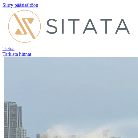
Siirry pääsisältöön
Tietoa
Tarkista hinnat