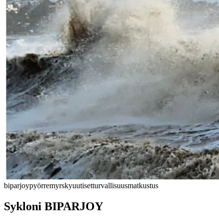
biparjoy
pyörremyrsky
uutiset
turvallisuus
matkustus
Sykloni BIPARJOY