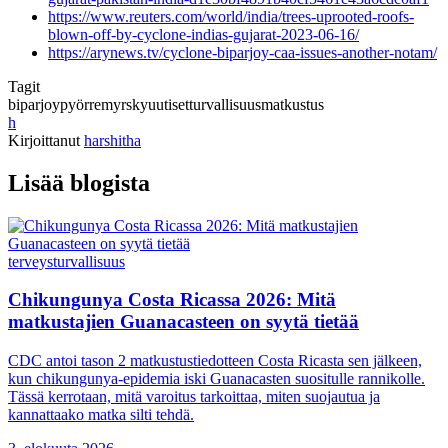
https://www.reuters.com/world/india/trees-uprooted-roofs-
blown-off-by-cyclone-indias-gujarat-2023-06-16/
https://arynews.tv/cyclone-biparjoy-caa-issues-another-notam/
Tagit
biparjoy
pyörremyrsky
uutiset
turvallisuus
matkustus
h
Kirjoittanut
harshitha
Lisää blogista
terveys
turvallisuus
Chikungunya Costa Ricassa 2026: Mitä
matkustajien Guanacasteen on syytä tietää
CDC antoi tason 2 matkustustiedotteen Costa Ricasta sen jälkeen,
kun chikungunya-epidemia iski Guanacasten suositulle rannikolle.
Tässä kerrotaan, mitä varoitus tarkoittaa, miten suojautua ja
kannattaako matka silti tehdä.