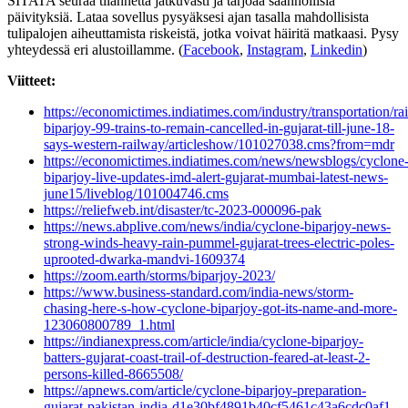
SITATA seuraa tilannetta jatkuvasti ja tarjoaa säännöllisiä
päivityksiä. Lataa sovellus pysyäksesi ajan tasalla mahdollisista
tulipalojen aiheuttamista riskeistä, jotka voivat häiritä matkaasi. Pysy
yhteydessä eri alustoillamme. (
Facebook
,
Instagram
,
Linkedin
)
Viitteet:
https://economictimes.indiatimes.com/industry/transportation/ra
biparjoy-99-trains-to-remain-cancelled-in-gujarat-till-june-18-
says-western-railway/articleshow/101027038.cms?from=mdr
https://economictimes.indiatimes.com/news/newsblogs/cyclone
biparjoy-live-updates-imd-alert-gujarat-mumbai-latest-news-
june15/liveblog/101004746.cms
https://reliefweb.int/disaster/tc-2023-000096-pak
https://news.abplive.com/news/india/cyclone-biparjoy-news-
strong-winds-heavy-rain-pummel-gujarat-trees-electric-poles-
uprooted-dwarka-mandvi-1609374
https://zoom.earth/storms/biparjoy-2023/
https://www.business-standard.com/india-news/storm-
chasing-here-s-how-cyclone-biparjoy-got-its-name-and-more-
123060800789_1.html
https://indianexpress.com/article/india/cyclone-biparjoy-
batters-gujarat-coast-trail-of-destruction-feared-at-least-2-
persons-killed-8665508/
https://apnews.com/article/cyclone-biparjoy-preparation-
gujarat-pakistan-india-d1e30bf4891b40cf5461c43a6cdc0af1