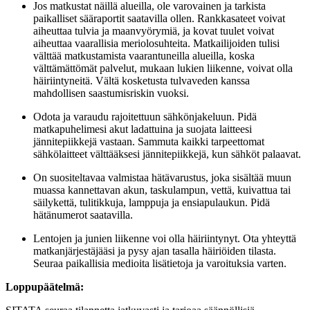
Jos matkustat näillä alueilla, ole varovainen ja tarkista
paikalliset sääraportit saatavilla ollen. Rankkasateet voivat
aiheuttaa tulvia ja maanvyörymiä, ja kovat tuulet voivat
aiheuttaa vaarallisia meriolosuhteita. Matkailijoiden tulisi
välttää matkustamista vaarantuneilla alueilla, koska
välttämättömät palvelut, mukaan lukien liikenne, voivat olla
häiriintyneitä. Vältä kosketusta tulvaveden kanssa
mahdollisen saastumisriskin vuoksi.
Odota ja varaudu rajoitettuun sähkönjakeluun. Pidä
matkapuhelimesi akut ladattuina ja suojata laitteesi
jännitepiikkejä vastaan. Sammuta kaikki tarpeettomat
sähkölaitteet välttääksesi jännitepiikkejä, kun sähköt palaavat.
On suositeltavaa valmistaa hätävarustus, joka sisältää muun
muassa kannettavan akun, taskulampun, vettä, kuivattua tai
säilykettä, tulitikkuja, lamppuja ja ensiapulaukun. Pidä
hätänumerot saatavilla.
Lentojen ja junien liikenne voi olla häiriintynyt. Ota yhteyttä
matkanjärjestäjääsi ja pysy ajan tasalla häiriöiden tilasta.
Seuraa paikallisia medioita lisätietoja ja varoituksia varten.
Loppupäätelmä: