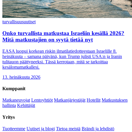
turvallisuus
uutiset
Onko turvallista matkustaa Israeliin kesällä 2026?
Mitä matkustajien on syytä tietää nyt
EASA luopui korkean riskin ilmatilatiedotteestaan Israelille 8.
heinäkuuta – samana päivänä, kun Trump julisti USA:n ja Iranin
tulitauon päättyneeksi. Tässä kerrotaan, mitä se tarkoittaa
kesälomamatkallesi.
13. heinäkuuta 2026
Kumppanit
Matkaneuvojat
Lentoyhtiöt
Matkanjärjestäjät
Hotellit
Matkustuksen
hallinta
Kehittäjät
Yritys
Tuotteemme
Uutiset ja blogi
Tietoa meistä
Brändi ja lehdistö