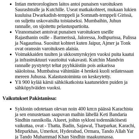
Intian meteorologinen laitos antoi punaisen varoituksen
Saurashtralle ja Kutchille. Useat matkakohteet, mukaan lukien
kuuluisa Dwarkadish-temppeli ja Somnath-temppeli Girissä,
on suljettu uskovaisilta toistaiseksi. Mumbaihin, Juhun
rannalle, on sijoitettu pelastuspartioita.
Viranomaiset antoivat punaisen varoituksen useille
Rajasthanin osille - Barmerissä, Jaloressa, Jodhpurissa, Palissa
ja Nagaurissa. Suositut kohteet kuten Jaipur, Ajmer ja Tonk
ovat oranssin varoituksen alaisia.
Voimakkaiden tuulten ja ukkosmyrskyjen vuoksi puita kaatui
ja infrastruktuuri vaurioitui vakavasti. Kutchin Mandvin
rannalle pystytetyt teltat pyyhkäistiin pois ankarissa
sääoloissa. Mumbaissa vähintään 4 henkeä kuoli seilatessaan
mereen Juhussa. Kalastustoiminta on keskeytetty.
Yli 900 kylää kärsii sähkökatkoista kaatuneiden puiden ja
sähköpylväiden vuoksi.
Vaikutukset Pakistanissa:
Syklonin odotetaan olevan noin 400 km:n päässä Karachista
ja sen ennustetaan saapuvan maihin lähellä Keti Bandaria
Sindhin rannikolla. Alueet, joihin sykloni todennäköisesti
vaikuttaa, ovat - Thatta, Badin, Sajawal, Tharparkar, Karachi,
Mirpurkhas, Umerkot, Hyderabad, Ormara, Tando Allah Yar
ja Tando Muhammad Khan Sindhin maakunnassa.