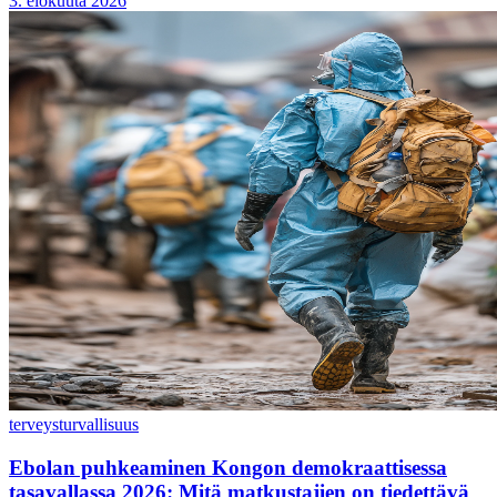
3. elokuuta 2026
terveys
turvallisuus
Ebolan puhkeaminen Kongon demokraattisessa
tasavallassa 2026: Mitä matkustajien on tiedettävä