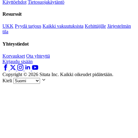
Käyttöehdot
Tietosuojakäytäntö
Resurssit
UKK
Pyydä tarjous
Kaikki vakuutuksista
Kehittäjille
Järjestelmän
tila
Yhteystiedot
Korvaukset
Ota yhteyttä
Kirjaudu sisään
Copyright © 2026 Sitata Inc. Kaikki oikeudet pidätetään.
Kieli