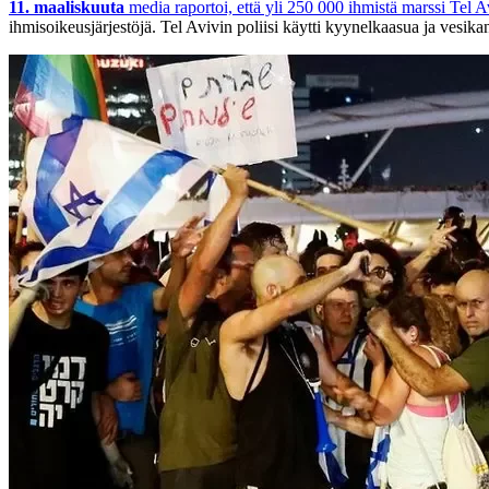
11. maaliskuuta
media raportoi, että yli 250 000 ihmistä marssi Tel A
ihmisoikeusjärjestöjä. Tel Avivin poliisi käytti kyynelkaasua ja vesika