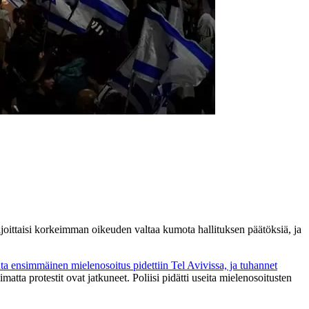
joittaisi korkeimman oikeuden valtaa kumota hallituksen päätöksiä, ja
a ensimmäinen mielenosoitus pidettiin Tel Avivissa, ja tuhannet
matta protestit ovat jatkuneet. Poliisi pidätti useita mielenosoitusten