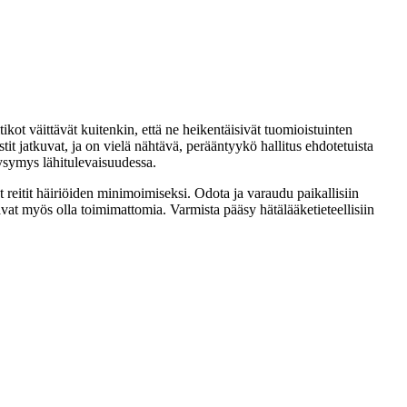
kot väittävät kuitenkin, että ne heikentäisivät tuomioistuinten
it jatkuvat, ja on vielä nähtävä, perääntyykö hallitus ehdotetuista
kysymys lähitulevaisuudessa.
et reitit häiriöiden minimoimiseksi. Odota ja varaudu paikallisiin
tavat myös olla toimimattomia. Varmista pääsy hätälääketieteellisiin