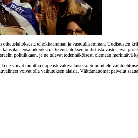
en oikeuslaitoksesta tehokkaamman ja vastuullisemman. Uudistusten kriiti
 kansalaistensa oikeuksia. Oikeuslaitoksen uudistusta vastustavat protest
 Israelin politiikkaan, ja ne tulevat todennäköisesti olemaan merkittävä 
sillä ne voivat muuttua nopeasti väkivaltaisiksi. Suunnittele vaihtoehtois
lkuvälineet voivat olla vaikutuksen alaisia. Välttämättömät palvelut saat