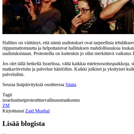
Hallitus on väittänyt, että nämä uudistukset ovat tarpeellisia tehdäkse
riippumattomuutta ja helpottaisivat hallituksen mahdollisuuksia loukata
uudistuksistaan. Protesteilla on kuitenkin jo ollut merkittävä vaikutus
Jos olet tällä hetkellä Israelissa, vältä kaikkia mielenosoituspaikkoja, 
matkaviiveisiin ja palvelun häiriöihin. Kaikki julkiset ja yksityiset ku
palveluihin.
Seuraa lisäpäivityksiä osoitteessa
Sitata
.
Tagit
israel
uutiset
protestit
turvallisuus
matkustus
ZM
Kirjoittanut
Zaid Mughal
Lisää blogista