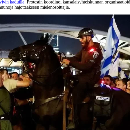
vivin kaduilla.
Protestin koordinoi kansalaisyhteiskunnan organisaatioide
nuunoja hajottaakseen mielenosoittajia.