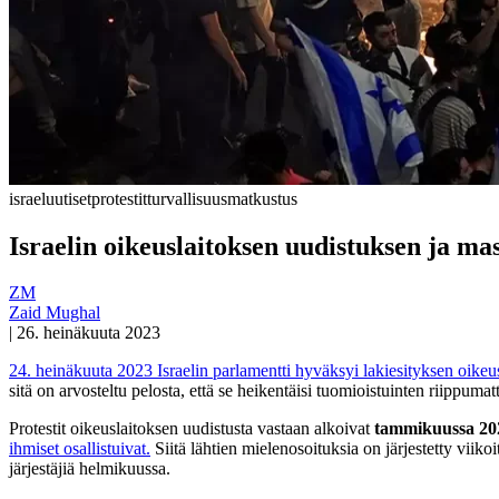
israel
uutiset
protestit
turvallisuus
matkustus
Israelin oikeuslaitoksen uudistuksen ja mas
ZM
Zaid Mughal
|
26. heinäkuuta 2023
24. heinäkuuta 2023 Israelin parlamentti hyväksyi lakiesityksen oikeusl
sitä on arvosteltu pelosta, että se heikentäisi tuomioistuinten riippuma
Protestit oikeuslaitoksen uudistusta vastaan alkoivat
tammikuussa 20
ihmiset osallistuivat.
Siitä lähtien mielenosoituksia on järjestetty viiko
järjestäjiä helmikuussa.