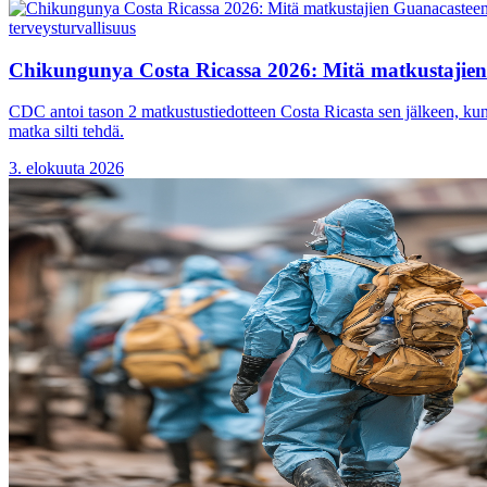
terveys
turvallisuus
Chikungunya Costa Ricassa 2026: Mitä matkustajien 
CDC antoi tason 2 matkustustiedotteen Costa Ricasta sen jälkeen, kun 
matka silti tehdä.
3. elokuuta 2026