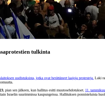
saprotestien tulkinta
aitoksen uudistuksista, jotka ovat herättäneet laajoja protesteja.
Laki ra
ttomuutta.
23
, pian sen jälkeen, kun hallitus esitti muutosehdotukset.
11. tammikuut
ittain Israelin suurimmissa kaupungeissa. Hallituksen ponnisteluista huoli