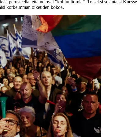
ksiä perusteella, että ne ovat “kohtuuttomia”. Toiseksi se antaisi Kness
säisi korkeimman oikeuden kokoa.