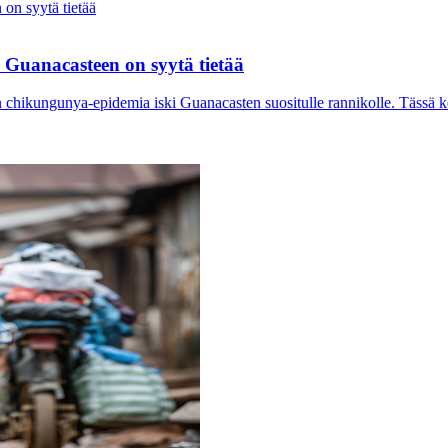
Guanacasteen on syytä tietää
chikungunya-epidemia iski Guanacasten suositulle rannikolle. Tässä ker