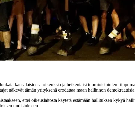
loukata kansalaistensa oikeuksia ja heikentäisi tuomioistuinten riippum
tajat näkevät tämän yrityksenä erodattaa maan hallinnon demokraattisia
rmistaakseen, ettei oikeuslaitosta käytetä estämään hallituksen kykyä ha
itoksen uudistukseen.