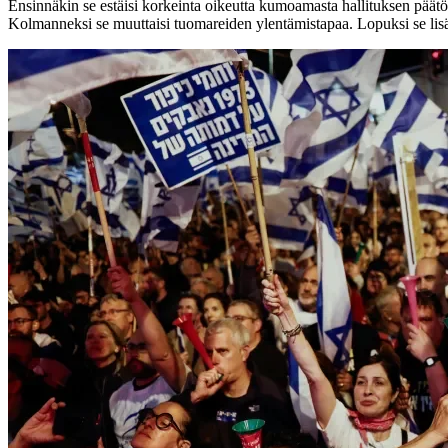
Ensinnäkin se estäisi korkeinta oikeutta kumoamasta hallituksen päätö
Kolmanneksi se muuttaisi tuomareiden ylentämistapaa. Lopuksi se li