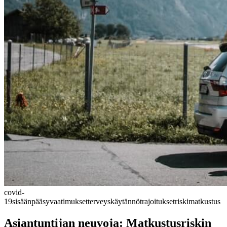
covid-
19
sisäänpääsyvaatimukset
terveys
käytännöt
rajoitukset
riski
matkustus
Asiantuntijan neuvoja: Matkustusriskin