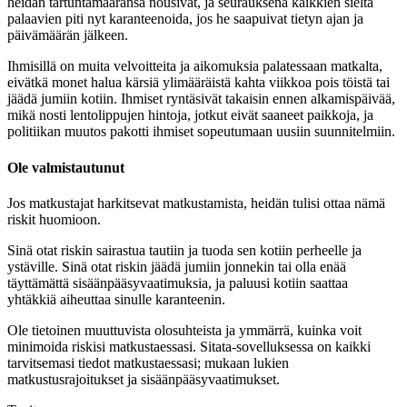
heidän tartuntamääränsä nousivat, ja seurauksena kaikkien sieltä
palaavien piti nyt karanteenoida, jos he saapuivat tietyn ajan ja
päivämäärän jälkeen.
Ihmisillä on muita velvoitteita ja aikomuksia palatessaan matkalta,
eivätkä monet halua kärsiä ylimääräistä kahta viikkoa pois töistä tai
jäädä jumiin kotiin. Ihmiset ryntäsivät takaisin ennen alkamispäivää,
mikä nosti lentolippujen hintoja, jotkut eivät saaneet paikkoja, ja
politiikan muutos pakotti ihmiset sopeutumaan uusiin suunnitelmiin.
Ole valmistautunut
Jos matkustajat harkitsevat matkustamista, heidän tulisi ottaa nämä
riskit huomioon.
Sinä otat riskin sairastua tautiin ja tuoda sen kotiin perheelle ja
ystäville. Sinä otat riskin jäädä jumiin jonnekin tai olla enää
täyttämättä sisäänpääsyvaatimuksia, ja paluusi kotiin saattaa
yhtäkkiä aiheuttaa sinulle karanteenin.
Ole tietoinen muuttuvista olosuhteista ja ymmärrä, kuinka voit
minimoida riskisi matkustaessasi. Sitata-sovelluksessa on kaikki
tarvitsemasi tiedot matkustaessasi; mukaan lukien
matkustusrajoitukset ja sisäänpääsyvaatimukset.