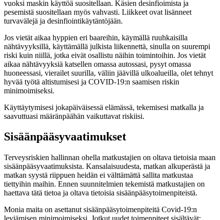
vuoksi maskin käyttöä suositellaan. Käsien desinfioimista ja
pesemistä suositellaan myös vahvasti. Liikkeet ovat lisänneet
turvavälejä ja desinfiointikäytäntöjään.
Jos vietät aikaa hyppien eri baareihin, käymällä ruuhkaisilla
nähtävyyksillä, käyttämällä julkista liikennettä, sinulla on suurempi
riski kuin niillä, jotka eivät osallistu näihin toimintoihin. Jos vietät
aikaa nähtävyyksiä katsellen omassa autossasi, pysyt omassa
huoneessasi, vierailet suurilla, väliin jäävillä ulkoalueilla, olet tehnyt
hyvää työtä altistumisesi ja COVID-19:n saamisen riskin
minimoimiseksi.
Käyttäytymisesi jokapäiväisessä elämässä, tekemisesi matkalla ja
saavuttuasi määränpäähän vaikuttavat riskiisi.
Sisäänpääsyvaatimukset
Terveysriskien hallinnan ohella matkustajien on oltava tietoisia maan
sisäänpääsyvaatimuksista. Kansalaisuudesta, matkan alkuperästä ja
matkan syystä riippuen heidän ei välttämättä sallita matkustaa
tiettyihin maihin. Ennen suunnitelmien tekemistä matkustajien on
haettava tätä tietoa ja oltava tietoisia sisäänpääsytoimenpiteistä.
Monia maita on asettanut sisäänpääsytoimenpiteitä Covid-19:n
leviämisen minimoimiseksi. Jotkut uudet toimenpiteet sisältävät: