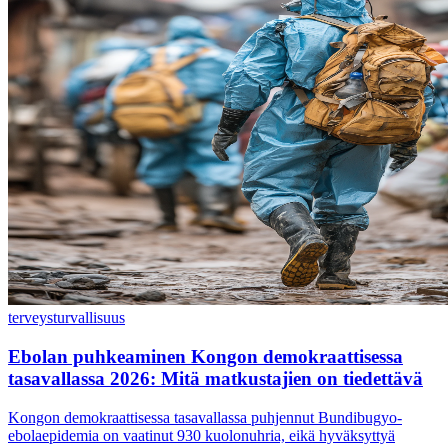
terveys
turvallisuus
Ebolan puhkeaminen Kongon demokraattisessa
tasavallassa 2026: Mitä matkustajien on tiedettävä
Kongon demokraattisessa tasavallassa puhjennut Bundibugyo-
ebolaepidemia on vaatinut 930 kuolonuhria, eikä hyväksyttyä