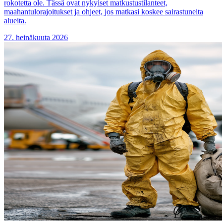
rokotetta ole. Tässä ovat nykyiset matkustustilanteet,
maahantulorajoitukset ja ohjeet, jos matkasi koskee sairastuneita
alueita.
27. heinäkuuta 2026