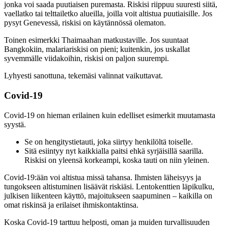
jonka voi saada puutiaisen puremasta. Riskisi riippuu suuresti siitä,
vaellatko tai telttailetko alueilla, joilla voit altistua puutiaisille. Jos
pysyt Genevessä, riskisi on käytännössä olematon.
Toinen esimerkki Thaimaahan matkustaville. Jos suuntaat
Bangkokiin, malariariskisi on pieni; kuitenkin, jos uskallat
syvemmälle viidakoihin, riskisi on paljon suurempi.
Lyhyesti sanottuna, tekemäsi valinnat vaikuttavat.
Covid-19
Covid-19 on hieman erilainen kuin edelliset esimerkit muutamasta
syystä.
Se on hengitystietauti, joka siirtyy henkilöltä toiselle.
Sitä esiintyy nyt kaikkialla paitsi ehkä syrjäisillä saarilla.
Riskisi on yleensä korkeampi, koska tauti on niin yleinen.
Covid-19:ään voi altistua missä tahansa. Ihmisten läheisyys ja
tungokseen altistuminen lisäävät riskiäsi. Lentokenttien läpikulku,
julkisen liikenteen käyttö, majoitukseen saapuminen – kaikilla on
omat riskinsä ja erilaiset ihmiskontaktinsa.
Koska Covid-19 tarttuu helposti, oman ja muiden turvallisuuden