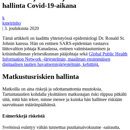
hallinta Covid-19-aikana
k
kmeirinho
|
3. joulukuuta 2020
Tämä artikkeli on laadittu yhteistyössä epidemiologi Dr. Ronald St.
Johnin kanssa. Hän on entinen SARS-epidemian vastaava
liittovaltion johtaja Kanadassa, entinen valmistautumisen ja
kriisinhallinnan yleisesikunnan pääjohtaja sekä
Global Public Health
Information Network -järjestelmän, maailman ensimmäisen
digitaalisen tautien havaitsemisjärjestelmän, kehittäjä.
Matkustusriskien hallinta
Matkoilla on aina riskejä ja odottamattomia muutoksia.
Tartuntatautien kohdalla yksittäisen matkustajan riski riippuu pitkälti
siitä, mitä hän tekee, minne menee ja kuinka hän hallitsee riskiään
saavuttuaan määränpäähänsä.
Esimerkkejä riskeistä
Sveitsissä esiintyy vähän tunnettua puutiaisaivokuume -sairautta,