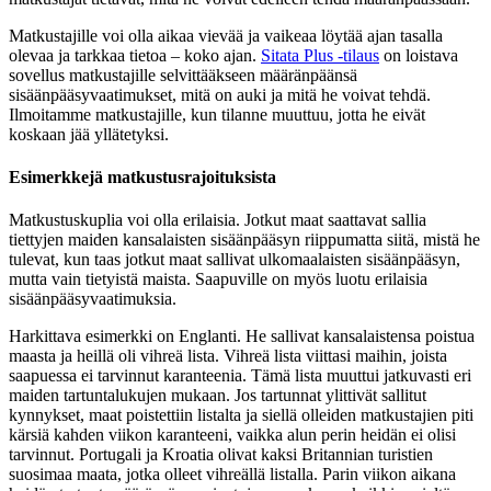
Matkustajille voi olla aikaa vievää ja vaikeaa löytää ajan tasalla
olevaa ja tarkkaa tietoa – koko ajan.
Sitata Plus -tilaus
on loistava
sovellus matkustajille selvittääkseen määränpäänsä
sisäänpääsyvaatimukset, mitä on auki ja mitä he voivat tehdä.
Ilmoitamme matkustajille, kun tilanne muuttuu, jotta he eivät
koskaan jää yllätetyksi.
Esimerkkejä matkustusrajoituksista
Matkustuskuplia voi olla erilaisia. Jotkut maat saattavat sallia
tiettyjen maiden kansalaisten sisäänpääsyn riippumatta siitä, mistä he
tulevat, kun taas jotkut maat sallivat ulkomaalaisten sisäänpääsyn,
mutta vain tietyistä maista. Saapuville on myös luotu erilaisia
sisäänpääsyvaatimuksia.
Harkittava esimerkki on Englanti. He sallivat kansalaistensa poistua
maasta ja heillä oli vihreä lista. Vihreä lista viittasi maihin, joista
saapuessa ei tarvinnut karanteenia. Tämä lista muuttui jatkuvasti eri
maiden tartuntalukujen mukaan. Jos tartunnat ylittivät sallitut
kynnykset, maat poistettiin listalta ja siellä olleiden matkustajien piti
kärsiä kahden viikon karanteeni, vaikka alun perin heidän ei olisi
tarvinnut. Portugali ja Kroatia olivat kaksi Britannian turistien
suosimaa maata, jotka olleet vihreällä listalla. Parin viikon aikana