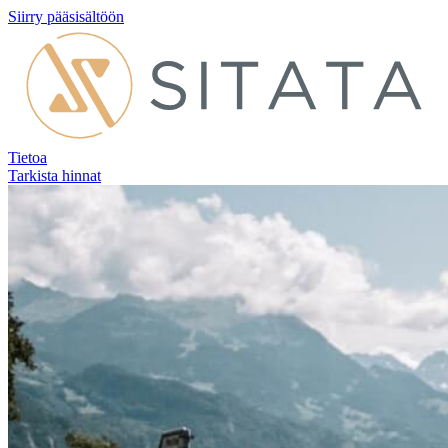
Siirry pääsisältöön
Tietoa
Tarkista hinnat