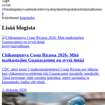
Tagit
covid-
19
sisäänpääsyvaatimukset
terveys
käytännöt
rajoitukset
riski
matkustus
k
Kirjoittanut
kmeirinho
Lisää blogista
terveys
turvallisuus
Chikungunya Costa Ricassa 2026: Mitä
matkustajien Guanacasteen on syytä tietää
CDC antoi tason 2 matkustustiedotteen Costa Ricasta sen jälkeen,
kun chikungunya-epidemia iski Guanacasten suositulle rannikolle.
Tässä kerrotaan, mitä varoitus tarkoittaa, miten suojautua ja
kannattaako matka silti tehdä.
3. elokuuta 2026