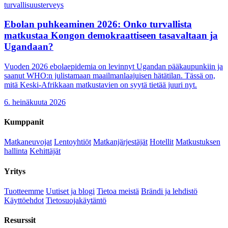
turvallisuus
terveys
Ebolan puhkeaminen 2026: Onko turvallista
matkustaa Kongon demokraattiseen tasavaltaan ja
Ugandaan?
Vuoden 2026 ebolaepidemia on levinnyt Ugandan pääkaupunkiin ja
saanut WHO:n julistamaan maailmanlaajuisen hätätilan. Tässä on,
mitä Keski-Afrikkaan matkustavien on syytä tietää juuri nyt.
6. heinäkuuta 2026
Kumppanit
Matkaneuvojat
Lentoyhtiöt
Matkanjärjestäjät
Hotellit
Matkustuksen
hallinta
Kehittäjät
Yritys
Tuotteemme
Uutiset ja blogi
Tietoa meistä
Brändi ja lehdistö
Käyttöehdot
Tietosuojakäytäntö
Resurssit