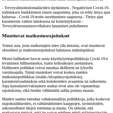
- Terveysilmoituslomakkeiden täyttämisen - Negatiivisen Covid-19-
todistuksen hankkimisen ennen saapumista, joka on tehty tietyn ajan
kuluessa - Covid-19-testin suorittamisen saapuessa - Tietyn ajan
karanteenin valtion laitoksessa tai kotieristyksessä -
Terveydenseurantasovelluksen lataamisen puhelimeen
Muuttuvat matkustusrajoitukset
Toinen asia, josta matkustajien tulee olla tietoisia, ovat muuttuvat
olosuhteet ja matkustusrajoitukset halutussa määränpäässä.
Monet hallitukset luovat uusia käyttäytymispolitiikkoja Covid-19:n
leviämisen hillitsemiseksi, kuten kelloaikojen asettamisen.
Hallitusten politiikat voivat muuttua äkillisesti tai lyhyellä
varoitusajalla. Nämä muutokset voivat koskea maiden
matkustuspolitiikkaa (sisään-/ulospääsyrajoituksia),
karanteenivaatimuksia sekä lentokenttien avaamista tai sulkemista.
Jopa kansalaiset/vakinainen asukas eivät aina ole vapautettuja
rajoituksista, eikä heidän välttämättä sallita poistua maasta.
Maiden saattaa toteuttaa valtakunnallisia politiikkoja, jotka koskevat
majoitusliikkeiden, ei-välttämättömien kauppojen, ravintoloiden,
uskonnollisten tilojen toimintaa ja muuta. On tärkeää, että
matkustajat tietävät, mitä he voivat edelleen tehdä määränpäässään.