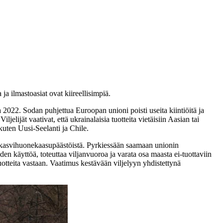
a ilmastoasiat ovat kiireellisimpiä.
022. Sodan puhjettua Euroopan unioni poisti useita kiintiöitä ja
elijät vaativat, että ukrainalaisia tuotteita vietäisiin Aasian tai
kuten Uusi-Seelanti ja Chile.
:n kasvihuonekaasupäästöistä. Pyrkiessään saamaan unionin
den käyttöä, toteuttaa viljanvuoroa ja varata osa maasta ei-tuottaviin
otteita vastaan. Vaatimus kestävään viljelyyn yhdistettynä