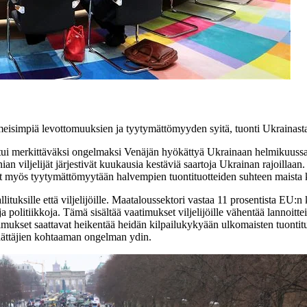
meisimpiä levottomuuksien ja tyytymättömyyden syitä, tuonti Ukrainasta j
ui merkittäväksi ongelmaksi Venäjän hyökättyä Ukrainaan helmikuussa 2
iljelijät järjestivät kuukausia kestäviä saartoja Ukrainan rajoillaan. Vilj
vat myös tyytymättömyytään halvempien tuontituotteiden suhteen maista 
tuksille että viljelijöille. Maataloussektori vastaa 11 prosentista EU
 politiikkoja. Tämä sisältää vaatimukset viljelijöille vähentää lannoittei
imukset saattavat heikentää heidän kilpailukykyään ulkomaisten tuontitu
 päättäjien kohtaaman ongelman ydin.