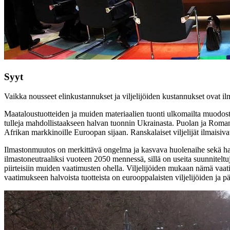
Syyt
Vaikka nousseet elinkustannukset ja viljelijöiden kustannukset ovat il
Maataloustuotteiden ja muiden materiaalien tuonti ulkomailta muodost
tulleja mahdollistaakseen halvan tuonnin Ukrainasta. Puolan ja Romanian v
Afrikan markkinoille Euroopan sijaan. Ranskalaiset viljelijät ilmaisi
Ilmastonmuutos on merkittävä ongelma ja kasvava huolenaihe sekä halli
ilmastoneutraaliksi vuoteen 2050 mennessä, sillä on useita suunniteltuja
piirteisiin muiden vaatimusten ohella. Viljelijöiden mukaan nämä vaat
vaatimukseen halvoista tuotteista on eurooppalaisten viljelijöiden ja