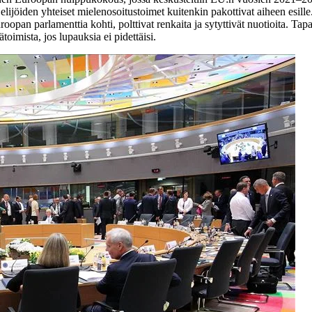
jöiden yhteiset mielenosoitustoimet kuitenkin pakottivat aiheen esille. V
oopan parlamenttia kohti, polttivat renkaita ja sytyttivät nuotioita. Tapa
ätoimista, jos lupauksia ei pidettäisi.