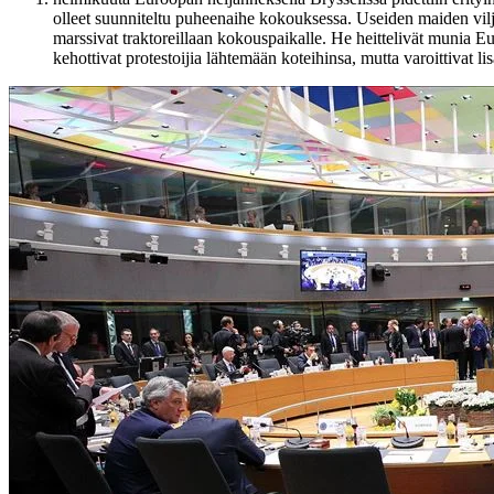
olleet suunniteltu puheenaihe kokouksessa. Useiden maiden viljeli
marssivat traktoreillaan kokouspaikalle. He heittelivät munia Eur
kehottivat protestoijia lähtemään koteihinsa, mutta varoittivat lis