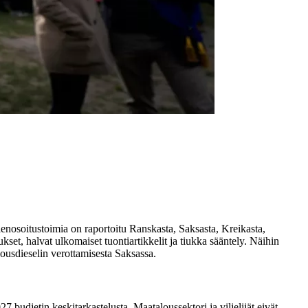
lenosoitustoimia on raportoitu Ranskasta, Saksasta, Kreikasta,
ukset, halvat ulkomaiset tuontiartikkelit ja tiukka sääntely. Näihin
ousdieselin verottamisesta Saksassa.
udjetin keskitarkastelusta. Maataloussektori ja viljelijät eivät