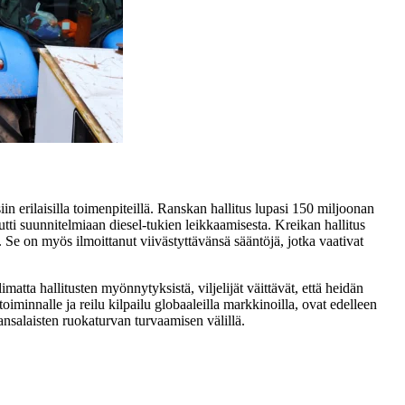
iin erilaisilla toimenpiteillä. Ranskan hallitus lupasi 150 miljoonan
uutti suunnitelmiaan diesel-tukien leikkaamisesta. Kreikan hallitus
 Se on myös ilmoittanut viivästyttävänsä sääntöjä, jotka vaativat
matta hallitusten myönnytyksistä, viljelijät väittävät, että heidän
iminnalle ja reilu kilpailu globaaleilla markkinoilla, ovat edelleen
ansalaisten ruokaturvan turvaamisen välillä.