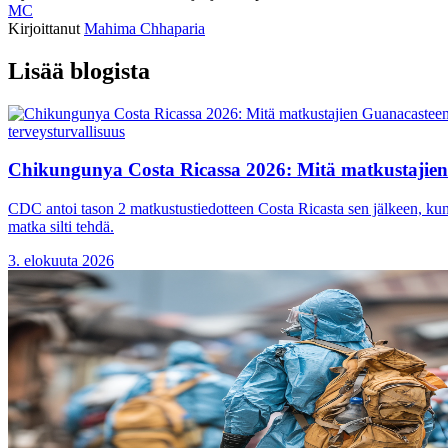
MC
Kirjoittanut
Mahima Chhaparia
Lisää blogista
terveys
turvallisuus
Chikungunya Costa Ricassa 2026: Mitä matkustajien 
CDC antoi tason 2 matkustustiedotteen Costa Ricasta sen jälkeen, kun 
matka silti tehdä.
3. elokuuta 2026