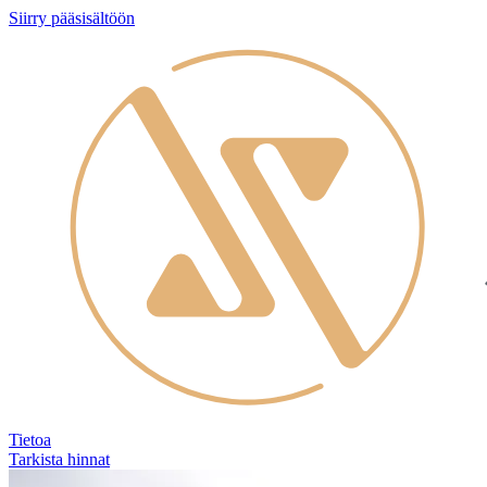
Siirry pääsisältöön
Tietoa
Tarkista hinnat