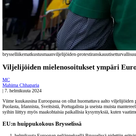
bryssel
liikematkustus
maanviljelijöiden-protesti
ranska
uutiset
turvallisu
Viljelijöiden mielenosoitukset ympäri Eu
MC
Mahima Chhaparia
|
7. helmikuuta 2024
Viime kuukausina Euroopassa on ollut huomattava aalto viljelijöiden pr
Puolasta, Irlannista, Sveitsistä, Portugalista ja useista muista manteree
syihin liittyy myös maakohtaisia paikallisia kysymyksiä, kuten vaati
EU:n huippukokous Brysselissä
helmikuuta Euroopan neljänneksellä Brysselissä pidettiin erityi