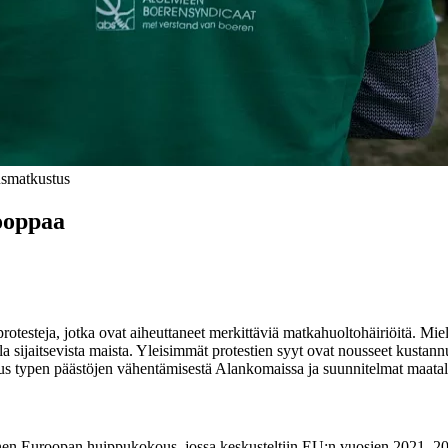
us
matkustus
rooppaa
otesteja, jotka ovat aiheuttaneet merkittäviä matkahuoltohäiriöitä. Mie
lla sijaitsevista maista. Yleisimmät protestien syyt ovat nousseet kustann
mus typen päästöjen vähentämisestä Alankomaissa ja suunnitelmat maatal
nen Euroopan huippukokous, jossa keskusteltiin EU:n vuosien 2021–2027 b