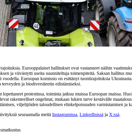
yrajoituksia. Eurooppalaiset hallitukset ovat vastanneet näihin vaatimuks
uksen ja viivästytti useita suunniteltuja toimenpiteitä. Saksan hallitus m
lä vuodella. Euroopan komissio on esittänyt tuontirajoituksia Ukrainasta.
 terveyden ja biodiversiteetin edistämiseksi.
at lopettaneet protestinsa, toiminta jatkuu muissa Euroopan maissa. Huoli
evat rakenteelliset ongelmat, mukaan lukien tarve kestävälle maatalousto
ämisen, viljelijöiden taloudellisen elinkelpoisuuden varmistamisen ja k
päivityksiä seuraamalla meitä
Instagramissa
,
LinkedInissä
ja
X:ssä
.
us
matkustus