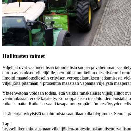
Hallitusten toimet
Viljelijät ovat vaatineet lisää taloudellista suojaa ja vähemmän sääntel
euron avustuksen viljelijöille, peruutti suunnitellun dieseliveron korot
ilmoitti maatalousdieselin erityisen veronpalautuksen jatkamisesta vie
viljelijöitä pitämään 4 prosenttia maastaan vapaana viljelystä maaperän
Yhteenvetona voidaan todeta, että vaikka ranskalaiset viljelijäliitot ov
vaatimuksiaan ei ole käsitelty. Eurooppalaisen maatalouden taustalla ol
ratkaisematta. Ratkaisu vaatii tasapainon ympäristön kestävyyden edist
Lisätietoja nykyisistä tapahtumista saat tilaamalla blogimme. Seuraa 
Tagit
bryssel
liikematkustus
maanviljelijöiden-protesti
ranska
uutiset
turvallisu